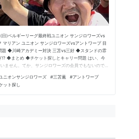
日(日)ベルギーリーグ最終戦ユニオン サンジロワーズvs
 マリアン ユニオン サンジロワーズvsアントワープ 目
題 ◆川崎アカデミー対決 三苫vs三好 ◆スタンドの雰
⁉️ ◆まとめ ◆チケット探しとキャリー問題 はい、今
ていません。てか、サンジロワーズの会員でもないので買
、見に行こうと決めた時には既に完売でした。笑そもそ
ユニオンサンジロワーズ
#
三苫薫
#
アントワープ
システムは嫌だよね〜！？ベルギーとかオランダとか
ケット探し
見…