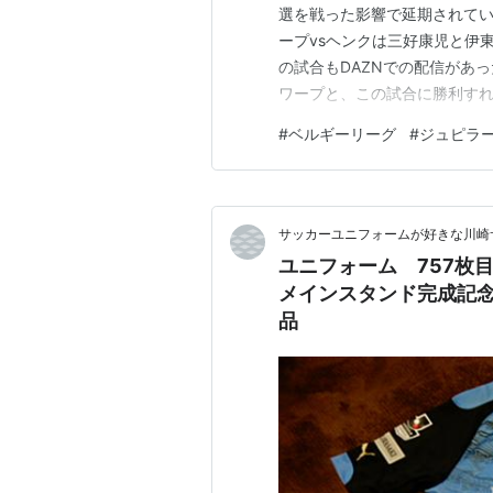
選を戦った影響で延期されてい
ープvsヘンクは三好康児と伊
の試合もDAZNでの配信があっ
ワープと、この試合に勝利す
ク。アントワープはメンバーが
#
ベルギーリーグ
#
ジュピラ
が、多くのメンバーは固定。
リスケ監督からの信頼の厚さが
サッカーユニフォームが好きな川崎
ユニフォーム 757枚
メインスタンド完成記
品