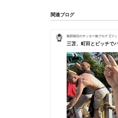
に出場した。
関連ブログ
所属クラブ
-2014
川崎フロンターレU-18 （20
植田朝日のサッカー旅ブログ【フッ
三苫、町田とピッチでパー
2015-
川崎フロンターレ
リスト::サッカー選手