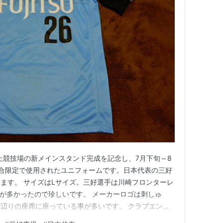
陸上競技場の新メインスタンド完成を記念し、7月下旬～8
合限定で使用されたユニフォームです。日本代表の三好
ます。 サイズはLサイズ。三好選手は川崎フロンターレ
が多かったので珍しいです。 メーカーロゴは刺しゅ
辺りの座席に座っている事が多いです。 クラブエンブ
サーロゴは昇華プリント。胸番号はラバー素材の1色1枚