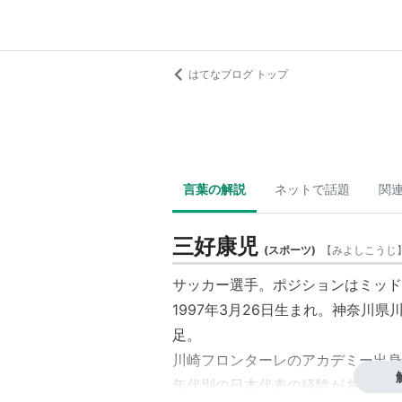
はてなブログ トップ
言葉の解説
ネットで話題
関
三好康児
(
スポーツ
)
【
みよしこうじ
サッカー選手。ポジションはミッド
1997年3月26日生まれ。神奈川県
足。
川崎フロンターレのアカデミー出身
年代別の日本代表の経験があり、U-17