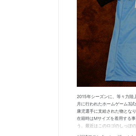
2015年シーズンに、等々力
月に行われたホームゲーム3試
康児選手に支給された物となり
在籍時はMサイズを着用する事
う。最近はこのロゴのしっぽの
レムはワッペン圧着 胸スポン