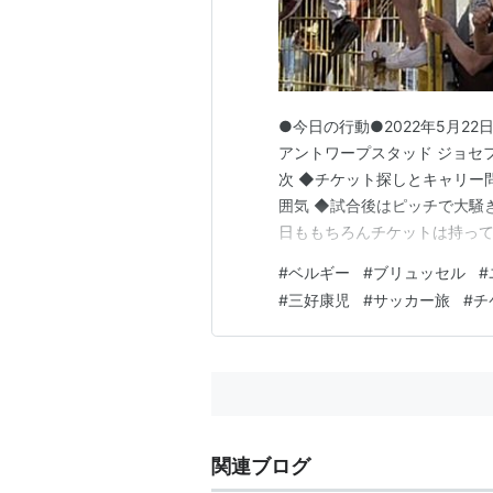
●今日の行動●2022年5月22
アントワープスタッド ジョセフ
次 ◆チケット探しとキャリー問
囲気 ◆試合後はピッチで大騒ぎ
日ももちろんチケットは持っ
う権利すらありません。いや
#
ベルギー
#
ブリュッセル
#
も、会員じゃないと買えない
#
三好康児
#
サッカー旅
#
チ
さ。。。まっ、逆に考えると一
関連ブログ