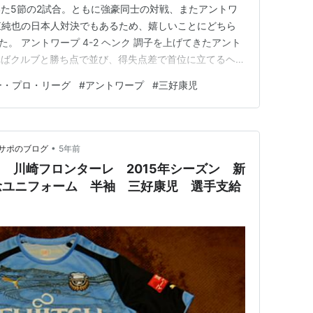
た5節の2試合。ともに強豪同士の対戦、またアントワ
東純也の日本人対決でもあるため、嬉しいことにどちら
た。 アントワープ 4-2 ヘンク 調子を上げてきたアント
ればクルブと勝ち点で並び、得失点差で首位に立てるヘン
固まり、3週連続ミッドウィークに試合がある2週目だ
ー・プロ・リーグ
#
アントワープ
#
三好康児
三好康児も連戦ながらスタメンでの出場が続いており、プ
窺える。連戦…
•
サポのブログ
5年前
目 川崎フロンターレ 2015年シーズン 新
念ユニフォーム 半袖 三好康児 選手支給