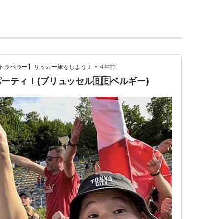
14 トップチーム2種登録選手）
•
トラベラー】サッカー旅をしよう！
4年前
ティ！(ブリュッセル🇧🇪ベルギー)