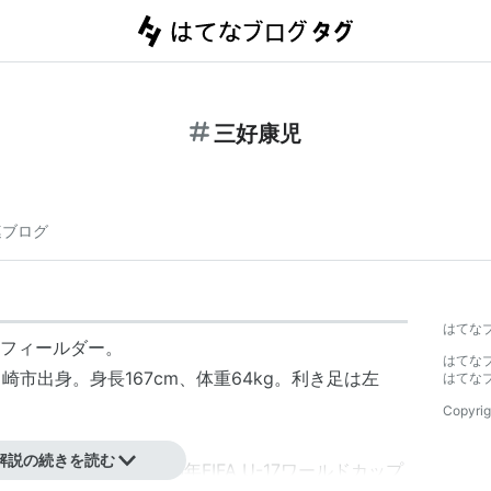
三好康児
連ブログ
】
はてな
フィールダー。
はてな
川崎市出身。身長167cm、体重64kg。利き足は左
はてな
Copyrig
。
解説の続きを読む
日本代表として2013年FIFA U-17ワールドカップ