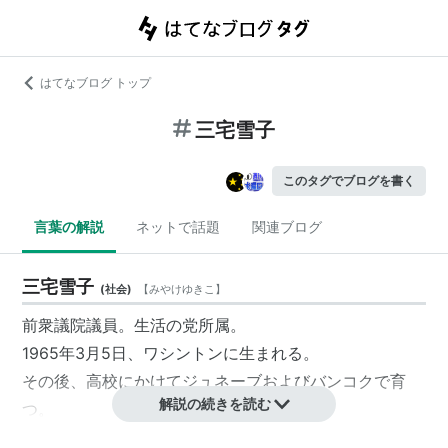
はてなブログ トップ
三宅雪子
このタグでブログを書く
言葉の解説
ネットで話題
関連ブログ
三宅雪子
(
社会
)
【
みやけゆきこ
】
前
衆議院
議員。
生活の党
所属。
1965年3月5日、ワシントンに生まれる。
その後、高校にかけてジュネーブおよびバンコクで育
解説の続きを読む
つ。
共立女子大学卒業後、フジテレビに記者などとして21年