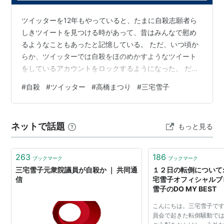
ツイッターを12年もやっていると、たまに自殺志願者ら
しきツイートを見つける時があって、昔はみんなで慰め
るようなこともあったと記憶している。 ただ、いつ頃か
らか、ツイッターでは自殺をほのめかすようなツイート
をしているアカウントをロックするようになった。 だか
ら、近年はあまり見かけなくなったのだが、最近偶然か
#
自殺
#
ツイッター
#
高橋まつり
#
三宅雪子
ら、自殺をほのめかすようなツイートを見たのだった。
ネットで話題
もっと見る
263
186
ブックマーク
ブックマーク
三宅雪子元衆院議員が自殺か ｜ 共同通
１２日の転倒について:
信
宅雪子オフィシ
雪子のDO MY BEST
こんにちは。三宅雪子です
員会で起きた転倒騒動で