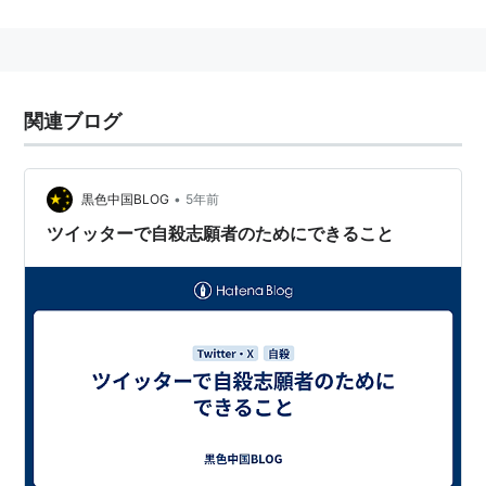
間勤務。
2009年
、衆議院議員総選挙において群馬4区から
民主党
公認で立候補し、
福田康夫
に惜敗するも、重複立候補の
比例代表北関東ブロックで当選。
関連ブログ
2012年
7月、民主党を離党し、
国民の生活が第一
結党に
加わる。
同年11月、
国民の生活が第一
解党、旧
日本未来の党
への
•
黒色中国BLOG
5年前
合流に伴い、旧
日本未来の党
所属に。
ツイッターで自殺志願者のためにできること
同年12月、衆議院議員総選挙において
千葉4区
から旧
日
本未来の党
公認で立候補し、総理大臣・
野田佳彦
と対決
したが、落選。旧
日本未来の党
分裂に伴い、
生活の党
所
属に。
2013年
7月、
参議院
議員通常選挙において
比例区
から
生
活の党
公認で立候補したが、落選。
内閣官房長官、労働大臣および運輸大臣を歴任した
石田
博英
の孫でもある。