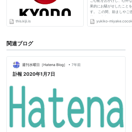
ご心配をおかけし、心外な
果的にお騒がせしたこと
す。 この間、励ましやご
戴し、本当にありがとうご
this.kiji.is
yukiko-miyake.cocol
にしても、私がただ転倒
どマスコミに...
関連ブログ
•
週刊水曜日［Hatena Blog］
7年前
訃報 2020年1月7日