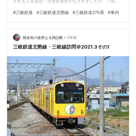
されると高速化・冷房化改造がなされましたが、一部、
編成のうち一部、または全車両が非冷房のまま運用され
#
三岐鉄道
#
三岐鉄道北勢線
#
三岐鉄道270系
#
車内
ています。 今回は編成全車が非冷房のK76編成(276-
135-134)のうち、276、135の車内を取り上げます。 阿
下喜側の先頭・制御電動車のクモハ273形276号車 ロン
•
グシートが並んでいます。また、室内の高さが低い分、
猫金魚の徒然なる雑記帳
5年前
窓が大きく感じ、日当たりもよく、…
三岐鉄道北勢線・三岐線訪問＠2021.3その1