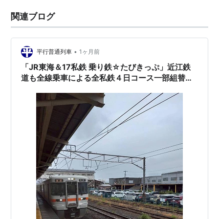
関連ブログ
•
平行普通列車
1ヶ月前
「JR東海＆17私鉄 乗り鉄☆たびきっぷ」近江鉄
道も全線乗車による全私鉄４日コース一部組替変
更編