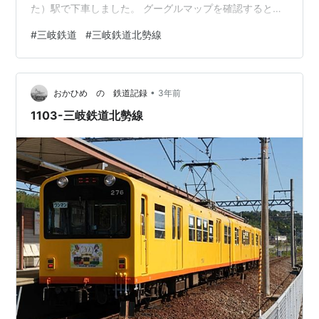
た）駅で下車しました。 グーグルマップを確認すると、
この駅が三岐鉄道北勢線の終点、阿下喜（あげき）駅に
#
三岐鉄道
#
三岐鉄道北勢線
最も近い駅です。徒歩20分ほどの距離です。 今にも雨が
降り出しそうなお天気でしたが、雨が降ってこないよう
にと祈りながら歩き始めました。あいにく傘は持ってき
•
ていません。 藤原岳です。 しばらくすると景色が開けま
おかひめ の 鉄道記録
3年前
した。 河岸段丘上に太平洋セメントの藤原工場が見えま
1103-三岐鉄道北勢線
した…