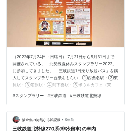
（2022年7月24日・日曜日） 7月21日から8月31日まで
開催されている、「北勢線夏休みスタンプラリー2022」
に参加してきました。 「三岐鉄道1日乗り放題パス」を購
入してスタンプラリー台紙をもらい、①西桑名駅・②東
員駅・③楚原駅・④阿下喜駅・⑤ボウルカフェ（東員
駅から徒歩7分・東員町総合文化センター内）のスタンプ
#
スタンプラリー
#
三岐鉄道
#
三岐鉄道北勢線
を集めます。 スタンプを5つ集めると、「楚原れんげ缶
バッジ」と「ヴィアティン三重無料招待券」と地場産品
などが当たる「専用応募ハガキ」がもらえます。 ◇ ◇
•
◇ ◇ ◇ ◇ ◇ ◇ ◇ ◇ ◇ ◇ ◇ ◇ ◇ ◇ ◇ ◇ ◇ 三岐
猫金魚の徒然なる雑記帳
5年前
鉄道三岐線の駅で、「三岐鉄道1日乗り放題パス」（大
三岐鉄道北勢線270系(非冷房車)の車内