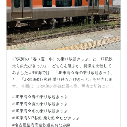
JR東海の「春（夏・冬）の乗り放題きっぷ」と「17私鉄
乗り鉄たびきっぷ」、どちらを選ぶか、特徴を比較して
みました JR東海では、「JR東海☆春の乗り放題きっぷ」
と、「JR東海&17私鉄 乗り鉄☆たびきっぷ」を発売しま
す。 今回は、JR東海の路線に乗る際、両者に切符にどの
ような違いがあるのか、どちらを選んだほうがよいのか
#
JR東海☆春の乗り放題きっぷ
を見てみました。 なお、「JR東海&17私鉄 乗り鉄☆たび
#
JR東海☆夏の乗り放題きっぷ
きっぷ」は、2026年３月までは大井川鐵道を除いた「16
#
JR東海☆冬の乗り放題きっぷ
私鉄」となっていますので、ご了承ください。 「JR東海
#
JR東海&17私鉄 乗り鉄☆たびきっぷ
☆春の乗り放題きっぷ」の特徴 〇期間限定発売 〇「JR
#
名古屋臨海高速鉄道あおなみ線
東海☆春の乗り放題きっぷ」は、2026年2月28日～4月…