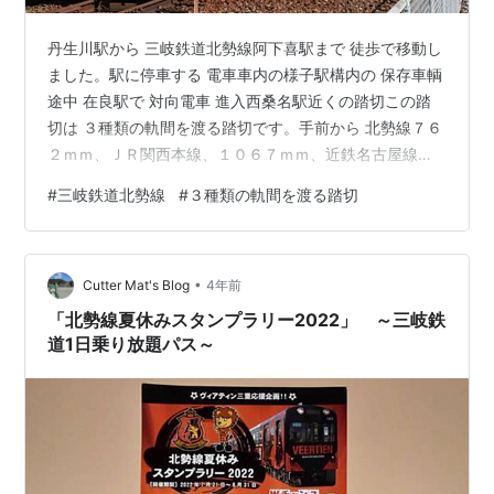
丹生川駅から 三岐鉄道北勢線阿下喜駅まで 徒歩で移動し
ました。駅に停車する 電車車内の様子駅構内の 保存車輌
途中 在良駅で 対向電車 進入西桑名駅近くの踏切この踏
切は ３種類の軌間を渡る踏切です。手前から 北勢線７６
２ｍｍ、ＪＲ関西本線、１０６７ｍｍ、近鉄名古屋線１
４３５ｍｍ北勢線は 昭和５２年５月に訪れて 写真を撮っ
#
三岐鉄道北勢線
#
３種類の軌間を渡る踏切
ていました。（当時は 近鉄北勢線でした。）
•
Cutter Mat's Blog
4年前
「北勢線夏休みスタンプラリー2022」 ～三岐鉄
道1日乗り放題パス～