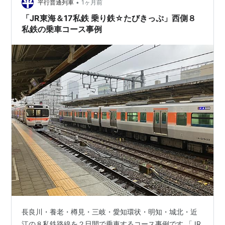
•
平行普通列車
1ヶ月前
「JR東海＆17私鉄 乗り鉄☆たびきっぷ」西側８
私鉄の乗車コース事例
長良川・養老・樽見・三岐・愛知環状・明知・城北・近
江の８私鉄路線を２日間で乗車するコース事例です 「JR