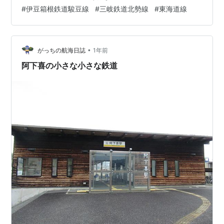
#
伊豆箱根鉄道駿豆線
#
三岐鉄道北勢線
#
東海道線
•
がっちの航海日誌
1年前
阿下喜の小さな小さな鉄道