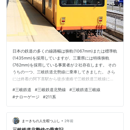
日本の鉄道の多くの線路幅は狭軌(1067mm)または標準軌
(1435mm)を採用していますが、三重県には特殊狭軌
(762mm)を採用している事業者が２社存在します。 その
うちの一つ、三岐鉄道北勢線に乗車してきました。 さら
には終着の阿下喜駅から徒歩連絡で三岐鉄道三岐線にも
乗ってきましたよ。
#
三岐鉄道
#
三岐鉄道北勢線
#
三岐鉄道三岐線
#
ナローゲージ
#
211系
•
まーきちの人生暇つぶし
2年前
三岐鉄道北勢線の乗車記