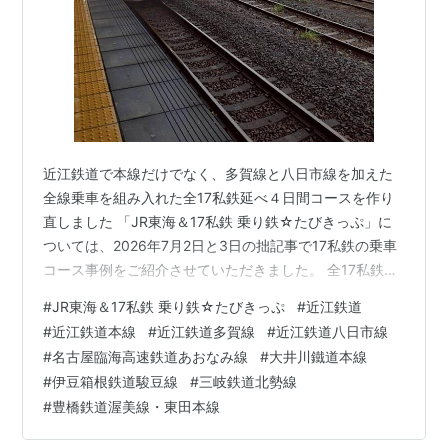
近江鉄道で本線だけでなく、多賀線と八日市線を加えた
全線乗車を組み入れた全17私鉄延べ４日間コースを作り
直しました 「JR東海＆17私鉄 乗り鉄☆たびきっぷ」に
ついては、2026年7月2日と3日の拙記事で17私鉄の乗車
コース事例をご紹介させていただきました。 全17私鉄に
延べ４日間で全線乗車する内容ですが、近江鉄道だけは
#
JR東海＆17私鉄 乗り鉄☆たびきっぷ
#
近江鉄道
米原～貴生川の本線乗車のみで、支線の多賀線と八日市
#
近江鉄道本線
#
近江鉄道多賀線
#
近江鉄道八日市線
線乗車は夜間となるため見送っていました。 17私鉄を地
#
名古屋臨海高速鉄道あおなみ線
#
大井川鐵道本線
図上で東側と西側とに分ければ、近江鉄道は西側のた
#
伊豆箱根鉄道駿豆線
#
三岐鉄道北勢線
め、そこに組み入れた結果、同線の２支線が未乗となっ
#
豊橋鉄道渥美線・東田本線
た経過です。 しかしながら、17私鉄全線乗車の趣旨から
して、近江鉄道の２支線も…