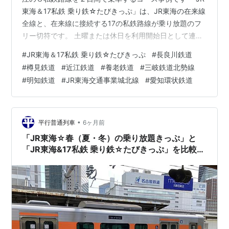
東海＆17私鉄 乗り鉄☆たびきっぷ」は、JR東海の在来線
全線と、在来線に接続する17の私鉄路線が乗り放題のフ
リー切符です。 土曜または休日を利用開始日として連続
する２日間有効で、在来線特急や熱海～米原の東海道新
#
JR東海＆17私鉄 乗り鉄☆たびきっぷ
#
長良川鉄道
幹線でも、特急券を別購入することで乗車できますが、
#
樽見鉄道
#
近江鉄道
#
養老鉄道
#
三岐鉄道北勢線
この切符の魅力は17の私鉄路線乗車にあるとも言えま
#
明知鉄道
#
JR東海交通事業城北線
#
愛知環状鉄道
す。 発売価格は9,200円で、17私鉄に乗るならフリー区
間の距離が長く、運賃も比例する路線を中心に乗ってみ
ようかという考え方もあろうかと思います。 以下、17私
鉄それぞれのフリー区間で…
•
平行普通列車
6ヶ月前
「JR東海☆春（夏・冬）の乗り放題きっぷ」と
「JR東海&17私鉄 乗り鉄☆たびきっぷ」を比較す
る