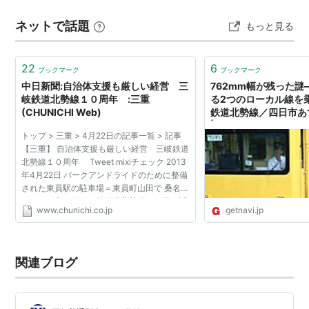
ネットで話題
もっと見る
22
6
ブックマーク
ブックマーク
中日新聞:自治体支援も厳しい経営 三
762mm幅が残った
岐鉄道北勢線１０周年 :三重
る2つのローカル線を
(CHUNICHI Web)
鉄道北勢線／四日市あ
| GetNavi web ゲッ
トップ > 三重 > 4月22日の記事一覧 > 記事
【三重】 自治体支援も厳しい経営 三岐鉄道
北勢線１０周年 Tweet mixiチェック 2013
年4月22日 パークアンドライドのために整備
された東員駅の駐車場＝東員町山田で 桑名市
といなべ市を結ぶ三岐鉄道北勢線は４月、近
www.chunichi.co.jp
getnavi.jp
鉄から経営を引き継いで１０周年を迎えた。
乗客数が回復し...
関連ブログ