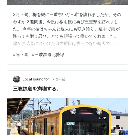
3月下旬、梅を観に三重県いなべ市を訪れましたが、その
わずか２週間後、今度は桜を観に再び三重県を訪れまし
た。 今年の桜はちゃんと週末にも咲き誇り、途中で雨が
降っても耐え忍び、とても頑張って咲いてくれました。
僕がお花見に出かけた日の前日は雲一つない晴天で、こ
れ以上はない程のお花見日和。 しかし翌日、お花見に行
#
阿下喜
#
三岐鉄道北勢線
った日は・・・ 青空一つない曇天でした。 これ以下はな
い程のお花見日和です。 それではしばらくの間、満開の
桜とグレースカイの相性の悪い画像をご覧ください。 訪
•
れたのは木曽岬町にある「鍋田川堤桜並木」。 ここは鍋
Local bound for…
2年前
田川に沿って約４ｋｍにわたり桜並木が続くという圧巻
三岐鉄道を満喫する。
の名所。 この時期だけ地元の会社…