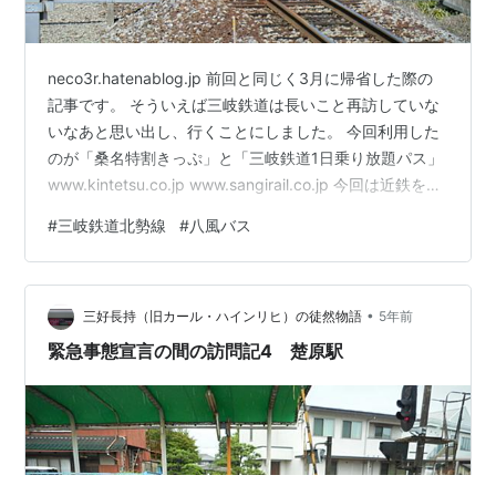
neco3r.hatenablog.jp 前回と同じく3月に帰省した際の
記事です。 そういえば三岐鉄道は長いこと再訪していな
いなあと思い出し、行くことにしました。 今回利用した
のが「桑名特割きっぷ」と「三岐鉄道1日乗り放題パス」
www.kintetsu.co.jp www.sangirail.co.jp 今回は近鉄を近
鉄名古屋～桑名で利用するので、北勢線→三岐線→北勢
#
三岐鉄道北勢線
#
八風バス
線の順に回ります。 2430系2446F 準急四日市行き 乗っ
たのは5200系の急行なのですがなぜか写真がなく、、
80000系「ひのとり」も見掛けて興奮したりしました。
•
桑名駅もすっかり綺麗になっていてびっくりしました。
三好長持（旧カール・ハインリヒ）の徒然物語
5年前
養老鉄道…
緊急事態宣言の間の訪問記4 楚原駅