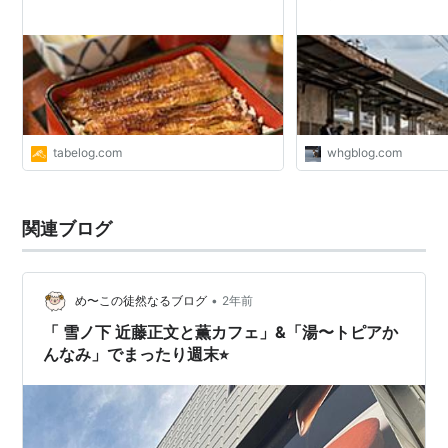
tabelog.com
whgblog.com
関連ブログ
•
め〜この徒然なるブログ
2年前
「 雪ノ下 近藤正文と薫カフェ」&「湯〜トピアか
んなみ」でまったり週末⭐︎