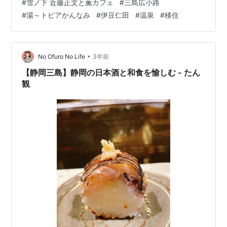
#
雪ノ下 近藤正文と薫カフェ
#
三島広小路
ですが これが結構な手間なんですよね＾＾； 今ある食材
#
湯～トピアかんなみ
#
伊豆仁田
#
温泉
#
移住
と新しく買う食材で なんとなく一週間の献立を考えて、
クックパッドで調べて作って。。 って作業が地味に大変
な労力です。 料理上手なわけではないので 毎回クックパ
ットで 調べながら作るので 時間もかかりますし😇 です
•
No Ofuro No Life
3年前
が、お…
【静岡三島】静岡の日本酒と和食を愉しむ - たん
観