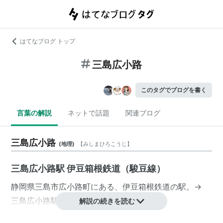
はてなブログ トップ
三島広小路
このタグでブログを書く
言葉の解説
ネットで話題
関連ブログ
三島広小路
(
地理
)
【
みしまひろこうじ
】
三島広小路駅 伊豆箱根鉄道（駿豆線）
静岡県
三島市
広小路町
にある、
伊豆箱根鉄道
の駅。→
三島広小路駅
解説の続きを読む