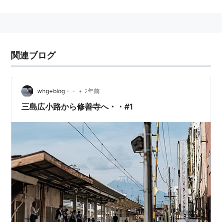
○
リスト
：
駅キーワード
関連ブログ
•
whg+blog・・
2年前
三島広小路から修善寺へ・・#1