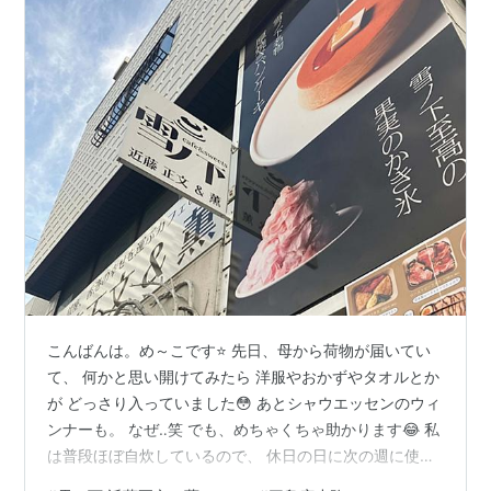
こんばんは。め～こです⭐️ 先日、母から荷物が届いてい
て、 何かと思い開けてみたら 洋服やおかずやタオルとか
が どっさり入っていました😳 あとシャウエッセンのウィ
ンナーも。 なぜ‥笑 でも、めちゃくちゃ助かります😂 私
は普段ほぼ自炊しているので、 休日の日に次の週に使う
食材をまとめて買って 作り置きのおかずを 作っているの