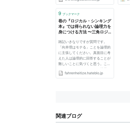
は、この三角ロジックを階層的に
適用していきます。 三角ロジッ
クとは 論理的な主張には、客観
9
ブックマーク
的なデータと、そのデータと主
巷の『ロジカル・シンキング
張...
本』では得られない論理力を
身につける方法 〜三角ロジ
ックと帰納的トレーニング〜
雑記いきなりですが質問です。
- My Favorite, Addict and
「向井理はモテる」ことを論理的
Rhetoric Lovers Only
に主張してください。真面目に考
えた人は論理的に回答することが
難しいことに気づくと思う。ここ
でひとつのガイドラインを提示し
fahrenheitize.hateblo.jp
ようと思う。それは論理力を身に
つける上で避けられない「三角ロ
ジック」という概念だ。それらは
「クレーム、リーズン、ワラン...
関連ブログ