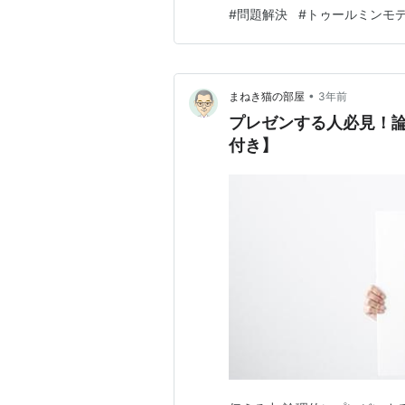
プ（差） です。 たとえば、
#
問題解決
#
トゥールミンモ
現状のギャップの差「売上が1
覧いただきます。 こちら…
•
まねき猫の部屋
3年前
プレゼンする人必見！論
付き】