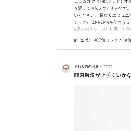
伝える力 論理的にプレゼンす
を添えてお伝えするものです
いください。 目次 0.コミュ
ジック） 2.PREP法を使おう 
8月の内容を、AIも利用して書
力 私は大学の通信教育のリポ
#
PREP法
#
三角ロジック
#
は、コミュニケーション能力
ゼンテーション（以…
•
まねき猫の部屋
7年前
問題解決が上手くいか