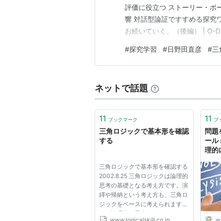
評価に役立つ ストーリー・ポ
響 対話型論証ですすめる探究
お続いていく。（後編） | O-
ければ、いわゆる“調べ学習”
#
探究学習
#
日野田直彦
#
三
重要。 以上です。
ネットで話題
11
11
ブックマーク
ブ
三角ロジックで基本形を確認
問題
する
ール
理的
の部
三角ロジックで基本形を確認する
2002.8.25 三角ロジックは論理的
思考の基礎となる考え方です。演
繹や帰納という考え方も、三角ロ
ジックをベースに考えられます。
より論理的な思考をするために
www.logicalskill.co.jp
w