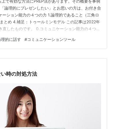
る上で有効な方法にPREP法があります。その概要を事例
。「論理的にプレゼンしたい」とお思いの方は、お付き合
ニケーション能力の４つの力 1.論理的であること（三角ロ
3.まとめ 4.補足：トゥールミンモデル この記事は2022年
き直したものです。 0.コミュニケーション能力の４つの
ート添削をしています。そうしたリポートの応用問題に
論理的に話す
#
コミュニケーションツール
を自己分析する問いがあったりします。その解答からプレ
ない時の対処方法