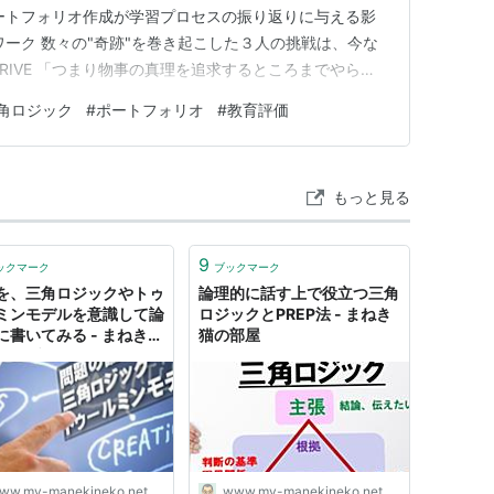
ートフォリオ作成が学習プロセスの振り返りに与える影
ワーク 数々の"奇跡"を巻き起こした３人の挑戦は、今な
DRIVE 「つまり物事の真理を追求するところまでやらな
をやらせている方がマシじゃないかなと。」という言葉が
角ロジック
#
ポートフォリオ
#
教育評価
もっと見る
9
ックマーク
ブックマーク
を、三角ロジックやトゥ
論理的に話す上で役立つ三角
ミンモデルを意識して論
ロジックとPREP法 - まねき
に書いてみる - まねき猫
猫の部屋
屋ーブログ
ww.my-manekineko.net
www.my-manekineko.net