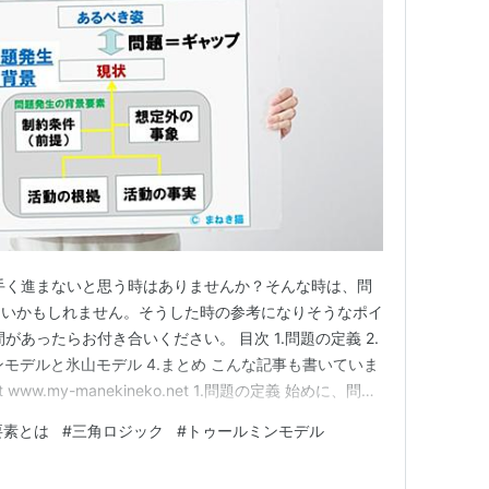
手く進まないと思う時はありませんか？そんな時は、問
ないかもしれません。そうした時の参考になりそうなポイ
があったらお付き合いください。 目次 1.問題の定義 2.
ンモデルと氷山モデル 4.まとめ こんな記事も書いていま
et www.my-manekineko.net 1.問題の定義 始めに、問題
。 問題とは、「あるべき姿」と「現状」のギャップ
要素とは
#
三角ロジック
#
トゥールミンモデル
べき姿は、将来の姿や計画などです。②現状は、…