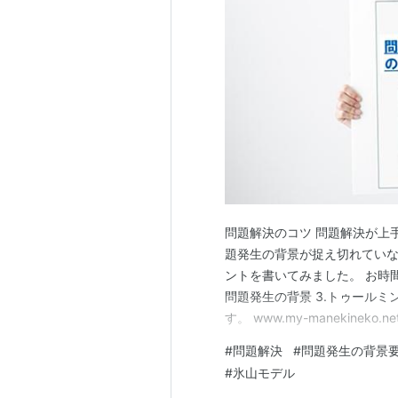
問題解決のコツ 問題解決が上
題発生の背景が捉え切れてい
ントを書いてみました。 お時間
問題発生の背景 3.トゥールミ
す。 www.my-manekineko.n
の定義を確認しておきましょう
#
問題解決
#
問題発生の背景
（差） をいいます。 ①ある
#
氷山モデル