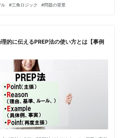
営業部隊の売上未達を例に見てみましょう。あるべき姿と
デル
#
三角ロジック
#
問題の背景
.9億円未達」が問題となります。 もう少し他の事例もご
理的に伝えるPREP法の使い方とは【事例