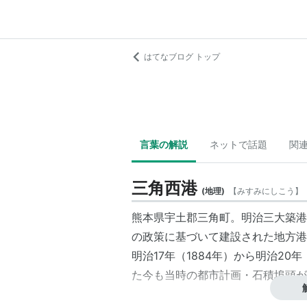
はてなブログ トップ
言葉の解説
ネットで話題
関
三角西港
(
地理
)
【
みすみにしこう
】
熊本県宇土郡三角町。明治三大築港
の政策に基づいて建設された地方港
明治17年（
1884年
）から明治20年
た今も当時の都市計画・石積埠頭が