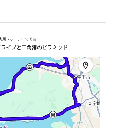
三国港（福井県）。
•
で九州うろうろ
7ヶ月前
ドライブと三角港のピラミッド