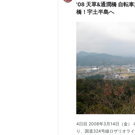
'08 天草&通潤橋 自
橋！宇土半島へ
4日目 2008年3月14日（金
り、国道324号線ロザリオラ