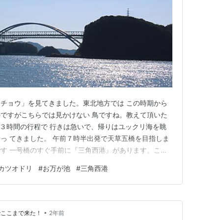
チョウ」を見てきました。東北地方では この時期から
ですがこちらでは見かけない 鳥ですね。教えて頂いた
３時間の行程で 行きは急いで、帰りはユックリ海を眺
っ てきました。 午前７時半出発で天草五橋を目指しま
す 一号橋のすぐ手前に『三角西港』があります。ここ
 に登録されました 一号橋から暫くすると二号橋ですアー
カツオドリ
#
お万が池
#
三角西港
号橋、PCラーメン形式の橋です。 すぐ四号橋へと続きま
い橋です。 最…
•
でここまで来た！
2年前