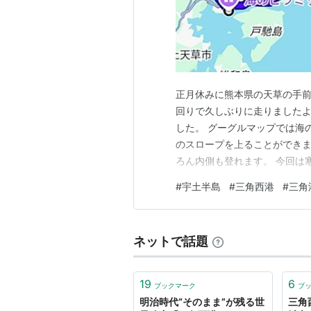
正月休みに熊本県の天草の手前
回りで久しぶりに走りましたよ
した。 グーグルマップでは海
のスロープを上ることができま
ろん内側も登れます。 今回は
たよ。 いい音しそうですね♬
#
宇土半島
#
三角西港
#
三角
ロードスター！ カッコいいー
いドライブでした。
ネットで話題
19
6
ブックマーク
ブ
明治時代“そのまま”が残る世
三角