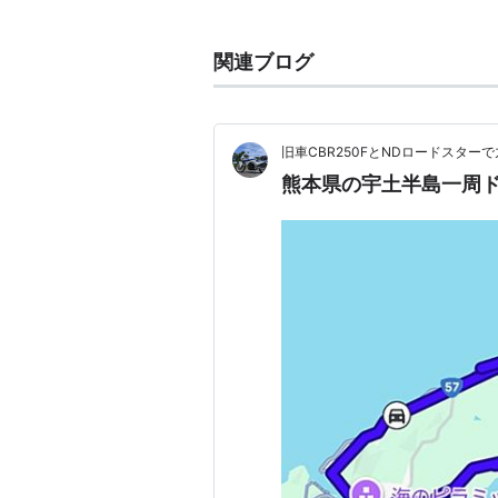
*1
:
他の二つは野蒜港（宮城県）と
関連ブログ
旧車CBR250FとNDロードスター
熊本県の宇土半島一周