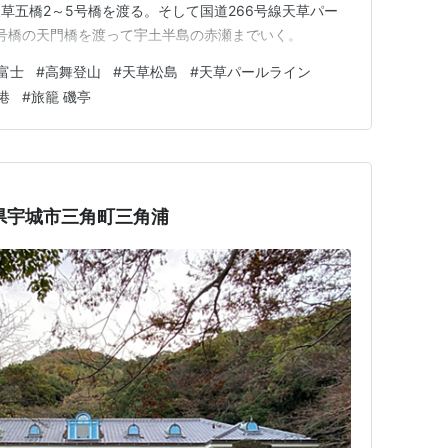
草五橋2～5号橋を渡る。そして国道266号線天草パー
号橋の天門橋を渡って宇土半島の赤瀬までいく。
富士
#
高舞登山
#
天草松島
#
天草パールライン
港
#
旅籠 磯亭
県宇城市三角町三角浦