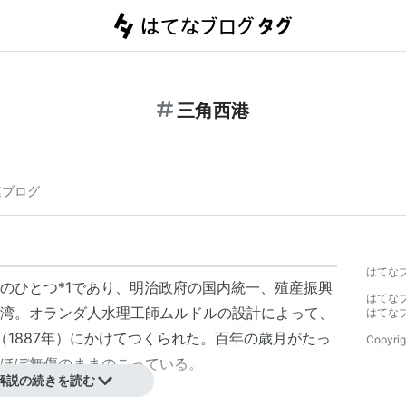
三角西港
連ブログ
はてな
のひとつ
*1
であり、明治政府の国内統一、殖産振興
はてな
湾。オランダ人水理工師ムルドルの設計によって、
はてな
（1887年）にかけてつくられた。百年の歳月がたっ
Copyrig
ほぼ無傷のままのこっている。
解説の続きを読む