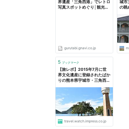
界遺産「三角西港」でレトロ
城市
写真スポットめぐり│観光・
の眺
旅行ガイド - ぐるたび
gurutabi.gnavi.co.jp
m
5
ブックマーク
【旅レポ】2015年7月に世
界文化遺産に登録されたばか
りの熊本県宇城市・三角西港
明治の産業革命における海運
物流の拠点を訪ねて
travel.watch.impress.co.jp