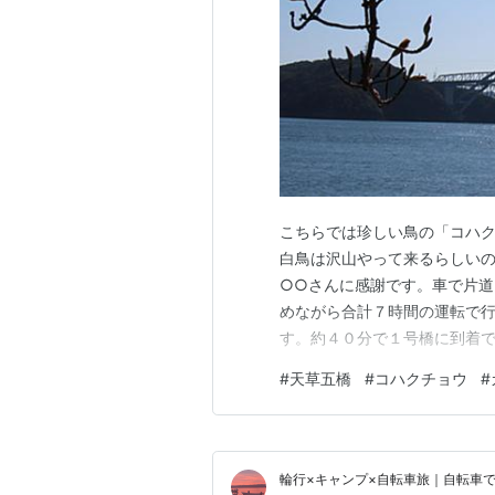
こちらでは珍しい鳥の「コハク
白鳥は沢山やって来るらしいの
○○さんに感謝です。車で片道
めながら合計７時間の運転で行
す。約４０分で１号橋に到着で
は2015年に「世界文化遺産」
#
天草五橋
#
コハクチョウ
#
チ形の綺麗な橋です。 次は三
す、この橋は天草五橋で一番長
輪行×キャンプ×自転車旅｜自転車