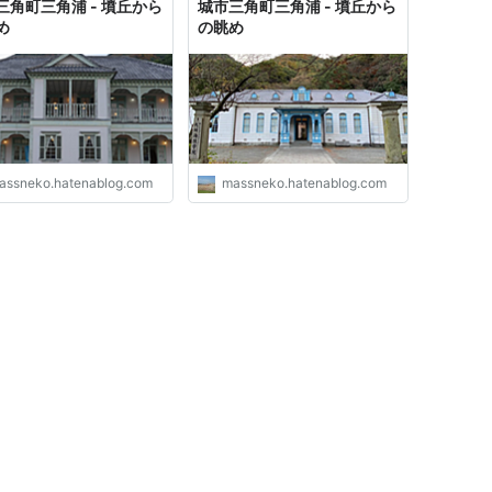
三角町三角浦 - 墳丘から
城市三角町三角浦 - 墳丘から
め
の眺め
assneko.hatenablog.com
massneko.hatenablog.com