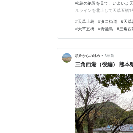
松島の絶景を見て、いよいよ天
ルラインを北上して天草五橋1
#
天草上島
#
タコ街道
#
天草
#
天草五橋
#
野釜島
#
三角西
•
墳丘からの眺め
3年前
三角西港（後編） 熊本