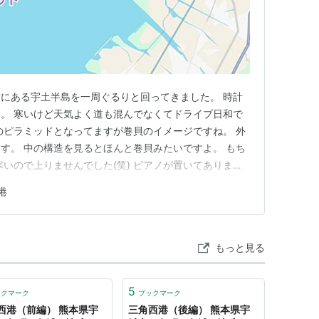
にある宇土半島を一周ぐるりと回ってきました。 時計
。 寒いけど天気よく道も混んでなくてドライブ日和で
のピラミッドとなってますが巻貝のイメージですね。 外
す。 中の構造を見るとほんと巻貝みたいですよ。 もち
寒いので上りませんでした(笑) ピアノが置いてありまし
 ロードスターとピラミッド！ 世界遺産の三角西港入口と
港
！ 久しぶりに行ったコースなので新たな発見もあり面白
もっと見る
5
ックマーク
ブックマーク
西港（前編） 熊本県宇
三角西港（後編） 熊本県宇