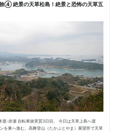
転車旅④ 絶景の天草松島！絶景と恐怖の天草五
） 本渡-赤瀬 自転車旅実質3日目。 今日は天草上島へ渡
インを東へ進む。高舞登山（たかぶとやま）展望所で天草