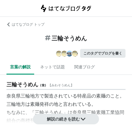
はてなブログ トップ
三輪そうめん
このタグでブログを書く
言葉の解説
ネットで話題
関連ブログ
三輪そうめん
(
食
)
【
みわそうめん
】
奈良県三輪地方で製造されている特産品の素麺のこと。
三輪地方は素麺発祥の地と言われている。
ちなみに、「
三輪そうめん
」は奈良県三輪素麺工業協同
解説の続きを読む
組合の商標登録である。