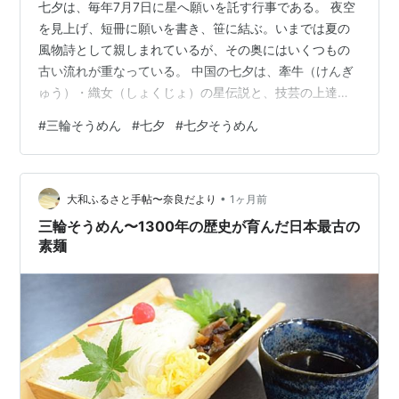
七夕は、毎年7月7日に星へ願いを託す行事である。 夜空
を見上げ、短冊に願いを書き、笹に結ぶ。いまでは夏の
風物詩として親しまれているが、その奥にはいくつもの
古い流れが重なっている。 中国の七夕は、牽牛（けんぎ
ゅう）・織女（しょくじょ）の星伝説と、技芸の上達を
願う行事「乞巧奠（きっこうでん）」が重なって形づく
#
三輪そうめん
#
七夕
#
七夕そうめん
られた。 織女は機織りに長けた女性、牽牛は牛飼いの男
性として語られ、天の川に隔てられた2人が、旧暦7月7日
の夜（現在の8月）だけ会うことを許されるという物語が
•
広がった。乞巧奠（きっこうでん）は、「巧みさを乞
大和ふるさと手帖〜奈良だより
1ヶ月前
う」と書くように、女性たちが裁縫や機織りの上達を星
三輪そうめん〜1300年の歴史が育んだ日本最古の
に祈る行事だった。 その中国の七夕が日…
素麺