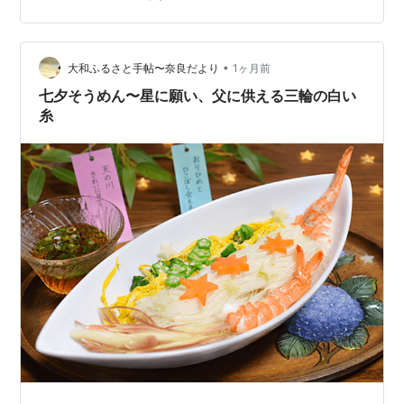
あいだこの場所で商いを続けてきた家だけが持つ、静か
な重みがある。 「吉備醤油醸造元」 奈良県桜井市吉備に
ある、明治9年、1876年創業の醤油蔵である。2026年で
•
150周年を迎えた。 白い漆喰の壁。腰まわりには濃い茶
大和ふるさと手帖〜奈良だより
1ヶ月前
色の板が張られ、下には石垣が積まれている。瓦屋根は
七夕そうめん〜星に願い、父に供える三輪の白い
低く、門の奥には中庭へ抜ける細…
糸