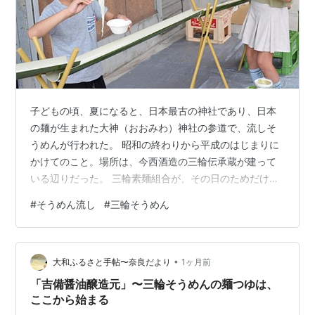
子どもの頃、夏になると、日本最古の神社であり、日本
の麺が生まれた大神（おおみわ）神社の参道で、流しそ
うめんが行われた。 昭和の終わりから平成のはじまりに
かけてのこと。場所は、今西酒造の三輪伝承蔵が建って
いる辺りだった。 三輪素麺組合が、その日のためだけに
長い青竹を参道へ組み、水を通した。年に一度、神へと
#
そうめん流し
#
三輪そうめん
続く道の脇に、もうひとつの細い川が現れた。 青竹の中
を水が走り、その流れに乗って、白い三輪そうめんが目
の前を通り過ぎていく。箸でつかまえ損ねれば、そうめ
•
んは下流へ消えていく。 子どもにとって、それは食事と
大和ふるさと手帖〜奈良だより
1ヶ月前
いうより遊びだった。 ただ、おいしかったかと聞かれれ
「吉備醤油醸造元」〜三輪そうめんの麺つゆは、
ば、正直なところ、そうではなかった。 我…
ここから始まる