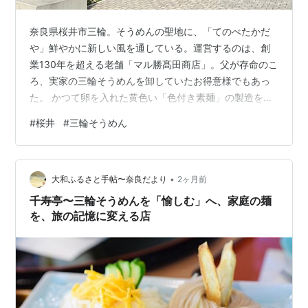
奈良県桜井市三輪。そうめんの聖地に、「てのべたかだ
や」鮮やかに新しい風を通している。運営するのは、創
業130年を超える老舗「マル勝髙田商店」。父が存命のこ
ろ、実家の三輪そうめんを卸していたお得意様でもあっ
た。 かつて卵を入れた黄色い「色付き素麺」の製造を依
頼されたこともあったが、頑固な職人だった父は頑なに
#
桜井
#
三輪そうめん
断っていた。 そうした縁を思うと、三輪という土地で
脈々と続いてきた麺の仕事が、かたちを変えながら今も
息づいている、その現在形のようにも見えてくる。 2020
•
年3月1日に開店した「てのべたかだや」は、そうめんの
大和ふるさと手帖〜奈良だより
2ヶ月前
販売とカフェスペース「sumen」を併設した専門店だ。
千寿亭〜三輪そうめんを「愉しむ」へ、家庭の麺
ここは昔ながらの食事処ではなく、…
を、旅の記憶に変える店