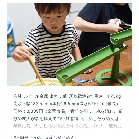
会社：パール金属 出力：単1形乾電池2本 重さ：1.73kg
高さ：幅182.5cm ×奥行26.5cm×高さ57.5cm（最長）
価格：3,809円（楽天市場） 青竹を割り、水を流し、家
族や友人が箸を構えて白い麺を待つ。 流しそうめんは、
後世に残したい日本の夏の文化である。取れた、取れな
いと笑い合う声。箸の先をすり抜けていく麺の涼しさ。
#
三輪そうめん
#
流しそうめん