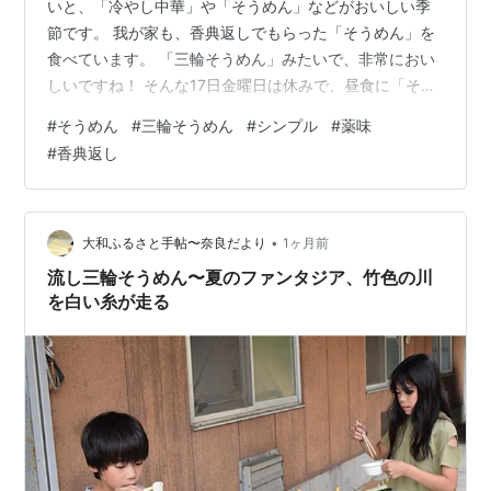
いと、「冷やし中華」や「そうめん」などがおいしい季
節です。 我が家も、香典返しでもらった「そうめん」を
食べています。 「三輪そうめん」みたいで、非常におい
しいですね！ そんな17日金曜日は休みで、昼食に「そう
めん」を食べました。 シンプルな「そうめん」でした。
#
そうめん
#
三輪そうめん
#
シンプル
#
薬味
薬味のネギを入れて食べました。 これで１人前ぐらいか
#
香典返し
な？ のど越しが良くて、あっという間に完食で、残って
いたのも半分食べてしまいました。 「ぶっかけ」もおい
しいですが、シンプルなこの感じも、おいしいので、好
きです！ ランキング参加中gooからきました ランキング
•
大和ふるさと手帖〜奈良だより
1ヶ月前
参加中2025年開設ブログ…
流し三輪そうめん〜夏のファンタジア、竹色の川
を白い糸が走る