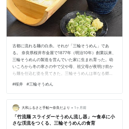
古都に流れる麺の白糸。それが「三輪そうめん」であ
る。 奈良県桜井市金屋で1877年（明治10年）創業以来、
三輪そうめんの製造を営んでいた家に生まれ育った。幼
いころから冬の寒さの中で父や母、祖父母が夜明け前か
ら麺を仕込む姿を見てきた。三輪そうめんは単なる郷土
の味ではなく、生活の一部であり、誇りでもある。 そう
#
桜井
#
三輪そうめん
した実体験をもとに、三輪そうめんの歴史や製造方法、
組合との関わり、他産地との違いなど、素朴な疑問まで
をわかりやすく紹介していく。1300年を超える伝統と、
•
職人たちの手仕事が生み出す「日本最古のそうめん」の
大和ふるさと手帖〜奈良だより
1ヶ月前
魅力を、できるだけ身近に感じてもらえればと願う。 三
「竹流麺 スライダーそうめん流し器」〜食卓に小
輪そうめんの歴史 三輪素麺が生まれ育…
さな渓流をつくる、三輪そうめんの食育