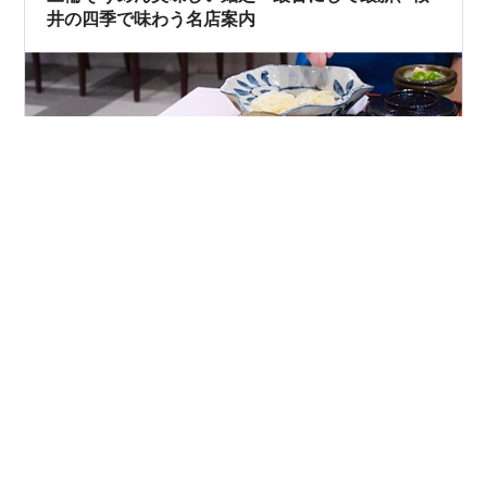
想が、そもそもなかった。 千寿亭を運営す…
井の四季で味わう名店案内
奈良県桜井市は、三輪そうめん発祥の地である。これは
日本最古の麺類にあたる。 1877年（明治10年）創業、三
輪そうめんの製造を営んでいた家に生まれ育った
YAMATOから言わせてもらえば、三輪そうめんは夏だけ
の食べ物ではない。冷やして啜れば、白い細糸が喉を駆