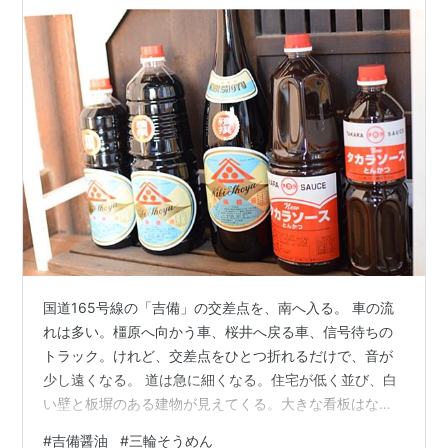
国道165号線の「吉備」の交差点を、南へ入る。 車の流
れは多い。橿原へ向かう車、桜井へ戻る車、信号待ちの
トラック。けれど、交差点をひとつ折れるだけで、音が
少し遠くなる。 道は急に細くなる。住宅が低く並び、白
い壁と板塀のある建物が見えてくる。大きな看板はな
い。観光客を呼び込むような派手さもない。ただ、長い
#
吉備醤油
#
三輪そうめん