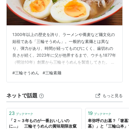
1300年以上の歴史を誇り、ラーメンや蕎麦など麺文化の
始祖である「三輪そうめん」。一般的な素麺とは異な
り、弾力があり、時間が経ってものびにくく、歯切れの
良さが続く。2023年に父が他界するまで、ウチも1877年
（明治10年）創業から三輪そうめんを製造してきた。 三
輪そうめんは、ゆで上げた麺をシンプルに麺つゆで味わ
#
三輪そうめん
#
三輪素麺
うのが基本であり、一番おいしさを感じられる食べ方。
だが、それだけではどうしても飽きがきてしまう。そこ
で、三輪そうめん本来の風味を損なうことなく、さらに
ネットで話題
もっと見る
楽しめるアレンジレシピを紹介する。 オランダそうめん
オランダそうめんの材料 オランダそうめんのレシピ 三輪
そうめんチャンプルー 三輪そ…
23
19
ブックマーク
ブックマーク
「２～３年ものが一番おいしいの
卑弥呼のお墓？「箸墓
に…」 三輪そうめんの賞味期限改竄
墓）」と「三輪山本」