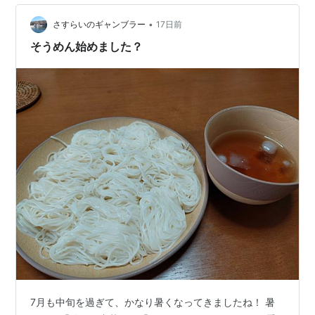
の淡色天然醸造醤油をベースに、鰹、昆布、椎茸の出汁
•
を重ねて仕立てている。 3〜5倍希釈でそうめんや天つゆ
さすらいのギャンブラー
17日前
に使え、8〜10倍に薄めれば、だし巻き卵や煮物、15〜
そうめん始めました？
20倍の希釈でお吸い…
7月も中旬を過ぎて、かなり暑くなってきましたね！ 暑