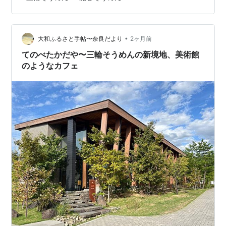
そうめんは、ただ食べるだけでなく、“流れる”ことで祝祭
になる。 とはいえ、本物の青竹で流しそうめんをするの
は簡単ではない。場所を取る。準備も大変。天候にも左
•
右される。テーブルサイズのぐるぐる回る流しそうめん
大和ふるさと手帖〜奈良だより
2ヶ月前
器も便利だが、やはり流しそうめんには“川”や“滝”のよ…
てのべたかだや〜三輪そうめんの新境地、美術館
のようなカフェ