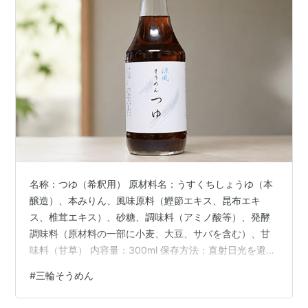
名称：つゆ（希釈用） 原材料名：うすくちしょうゆ（本
醸造）、本みりん、風味原料（鰹節エキス、昆布エキ
ス、椎茸エキス）、砂糖、調味料（アミノ酸等）、発酵
調味料（原材料の一部に小麦、大豆、サバを含む）、甘
味料（甘草） 内容量：300ml 保存方法：直射日光を避け
常温で保存、開栓後は要冷蔵 製造者：片上醤油 片上裕之
#
三輪そうめん
「涼風そうめんつゆ」は、奈良県御所市にある昭和6年
（1931年）創業の片上醤油が醸す素麺のつゆ。 片上醤油