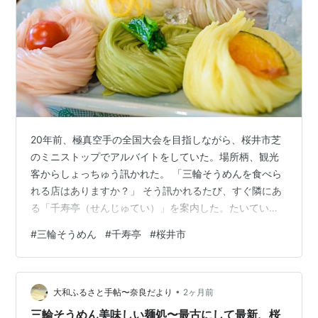
20年前、極真空手の全国大会を目指しながら、桜井市芝
のミニストップでアルバイトをしていた。場所柄、観光
客からしょっちゅう訊かれた。 「三輪そうめんを食べら
れる店はありますか？」 そう訊かれるたび、すぐ隣にあ
る「千寿亭（せんじゅてい）」を案内した。たいてい次
にこう訊かれる。 「美味しいですか？」 困った。行った
#
三輪そうめん
#
千寿亭
#
桜井市
ことがなかったからだ。他の従業員も、誰ひとり食べた
ことがなかった。三輪そうめんは、地元の人間にとって
外で食べるものではない。家の食卓に、毎日当たり前の
•
ように出てくるもの。まして実家は三輪そうめんを製造
大和ふるさと手帖〜奈良だより
2ヶ月前
していた。わざわざ飲食店でそうめんを食べるという発
三輪そうめん美味しい麺処〜最古にして最新、桜