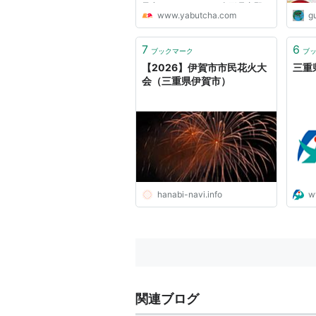
予定しておりました 山形県産野
www.yabutcha.com
gu
菜を使ったフォカッチャ作りワー
クショップ につきましては講師
のご家族のご事情により、 誠に
7
6
ブックマーク
ブ
残念ではございますが今回は開
【2026】伊賀市市民花火大
三重
催...
会（三重県伊賀市）
hanabi-navi.info
ww
関連ブログ