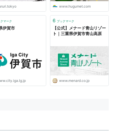
ruri.tokyo
www.hugumet.com
6
ックマーク
ブックマーク
県伊賀市
【公式】メナード青山リゾー
ト｜三重県伊賀市青山高原
w.city.iga.lg.jp
www.menard.co.jp