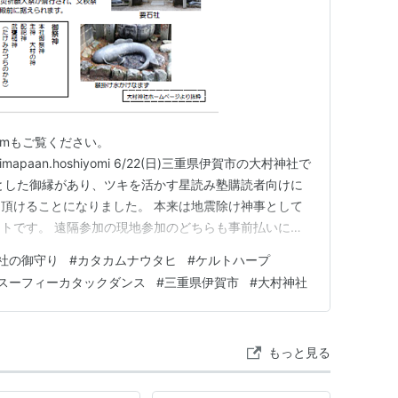
ramもご覧ください。
com/himapaan.hoshiyomi 6/22(日)三重県伊賀市の大村神社で
とした御縁があり、ツキを活かす星読み塾購読者向けに
頂けることになりました。 本来は地震除け神事として
トです。 遠隔参加の現地参加のどちらも事前払いにて
imapaan.stores.jp 以下、リンク先から引用。
社の御守り
#
カタカムナウタヒ
#
ケルトハープ
市大村神社で開催の地震除け神事『日本再生 弥栄祈願祭…
スーフィーカタックダンス
#
三重県伊賀市
#
大村神社
もっと見る