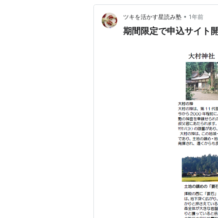
•
ツキを活かす星読み塾
1年前
期間限定で申込サイト