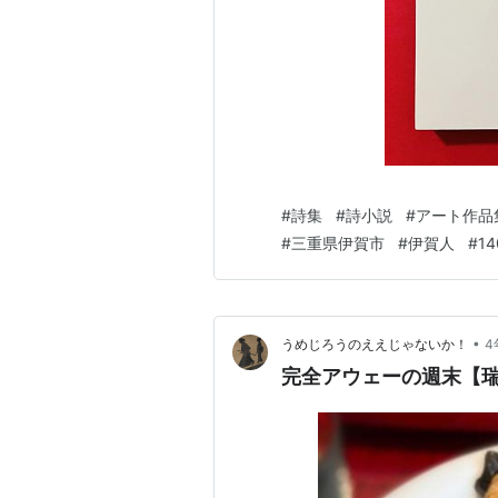
#
詩集
#
詩小説
#
アート作品
#
三重県伊賀市
#
伊賀人
#
1
•
うめじろうのええじゃないか！
4
完全アウェーの週末【