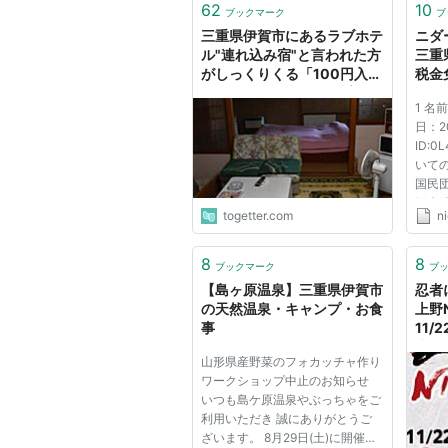
62
10
ブックマーク
ブ
三重県伊賀市にあるラブホテ
ニダ
ル"連れ込み宿"と言われた方
三重
がしっくりくる「100円入れ
税金
ると枕元で昭和歌謡や謎のピ
釈明
1 名
ンク音声を聴くことができ
日：200
る」
ID:
いて
国民
鮮人
togetter.com
n
に所
る市
くの
8
8
ブックマーク
ブ
した。
【島ヶ原温泉】三重県伊賀市
忍者
の天然温泉・キャンプ・お食
上野
事
11/
上野
山形県産野菜のフォカッチャ作り
をテ
ワークショップ中止のお知らせ
史・
いつも島ケ原温泉やぶっちゃをご
発信 |
利用いただき 誠にありがとうご
ざいます。 8月29日(土)に開催を