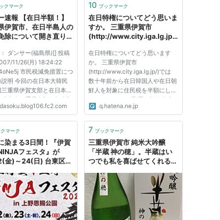
10
ックマーク
ブックマーク
ー速報 【在日半額！】
在日特権についてどう思いま
県伊賀市、在日半島人の
すか。 三重県伊賀市
免除について開き直りの
(http://www.city.iga.lg.jp/)
では 数十年前から在日韓国
前： ダンサー(福島県)[] 投稿
在日特権についてどう思います
人や在日朝鮮人を対象に住民
7/11/26(月) 18:24:22
か。 三重県伊賀市
税を半額にしているそうで
0L4oNe5j 市民税減免措置につ
(http://www.city.iga.lg.jp/)では
す…
の説明 今回の在日本大韓民
数十年前から在日韓国人や在日朝
団三重県伊賀支部と在日本朝
鮮人を対象に住民税を半額にして
総連合会三重県本部伊賀支部
いるそうです。 民潭や朝鮮総連
idasoku.blog106.fc2.com
q.hatena.ne.jp
属する一部会員の方々に対す
が交渉し市は条例を制定せず最近
民税減免措置については、多
まで続けていたそうです。 中日
方々からご意見をいただきま
新聞
7
ックマーク
ブックマーク
税務課に係る主な点につ...
http://www.chunichi.co.jp/article
に染まる3日間！『伊賀
三重県伊賀市 純米大吟醸
/national/news/CK20071111020
NINJAフェスタ』が
「半蔵 神の穂」。半蔵はい
63517...
22(金)～24(日) 台東区・
つでも私を喜ばせてくれる。
恩賜公園にて開催 忍者
- 期間工だったフグメットが
ーマに三重県伊賀市の歴
居酒屋を始めちゃいました
伝統工芸・食文化などを
 GURURI World