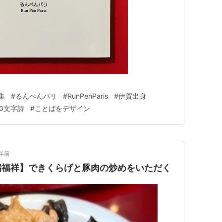
集
#
るんぺんパリ
#
RunPenParis
#
伊賀出身
40文字詩
#
ことばをデザイン
年前
瑞福祥】できくらげと豚肉の炒めをいただく