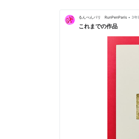
•
るんぺんパリ RunPenParis
3年
これまでの作品