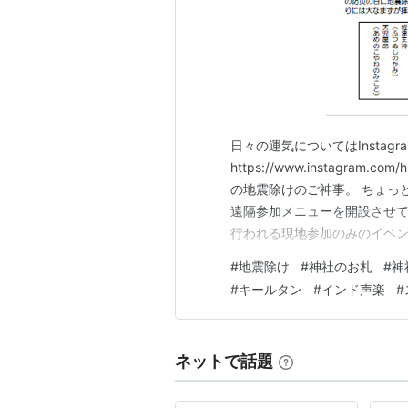
日々の運気についてはInstag
https://www.instagram.
の地震除けのご神事。 ちょっ
遠隔参加メニューを開設させて
行われる現地参加のみのイベン
下記リンク先から 申込可能です。 h
#
地震除け
#
神社のお札
#
神
2025/6/22に三重県伊賀
#
キールタン
#
インド声楽
#
ネットで話題