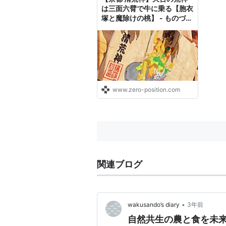
は三面六臂で牛に乗る【胞衣
塚と魔除けの桃】 - ものづく
りとことだまの国
www.zero-position.com
関連ブログ
•
wakusando’s diary
3年前
自然共生の農と食を未来