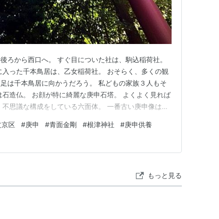
後ろから西口へ。 すぐ目についた社は、駒込稲荷社。
に入った千本鳥居は、乙女稲荷社。 おそらく、多くの観
足は千本鳥居に向かうだろう。 私どもの家族３人もそ
は石造仏。 お顔が特に綺麗な庚申石塔。 よくよく見れば
 不思議な構成をしている六面体。 一番古い庚申像は寛
京都・文京区内で最古の庚申石塔だと推定されている。
文京区
#
庚申
#
青面金剛
#
根津神社
#
庚申供養
スサノヲノミコト）。 神仏混交時代には本地仏を十一
時代は明治に移…
もっと見る