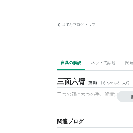
はてなブログ トップ
言葉の解説
ネットで話題
関
三面六臂
(
読書
)
【
さんめんろっぴ
】
三つの顔に六つの手。縦横無尽に活
関連ブログ