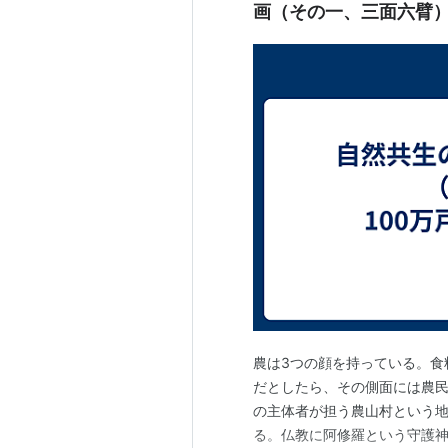
画（その一、三面六臂
農は3つの顔を持っている。食
だとしたら、その側面には農民
の主体者が担う農山村という地域
る。仏教に阿修羅という守護神