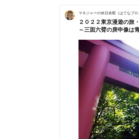
マネジャーの休日余暇（はてなブロ
２０２２東京漫遊の旅
～三面六臂の庚申像は