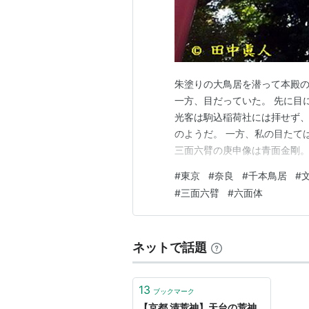
朱塗りの大鳥居を潜って本殿の
一方、目だっていた。 先に目
光客は駒込稲荷社には拝せず、
のようだ。 一方、私の目たて
三面六臂の庚申像は青面金剛。
永九年（１６３２）もの。 東
#
東京
#
奈良
#
千本鳥居
#
根津神社の主祭神は素戔嗚尊（
#
三面六臂
#
六面体
面観音とする神社であった。 
ネットで話題
13
ブックマーク
【京都 清荒神】天台の荒神