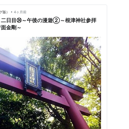
•
グ版）
4ヶ月前
・二日目㉔～午後の漫遊②～根津神社参拝
青面金剛～