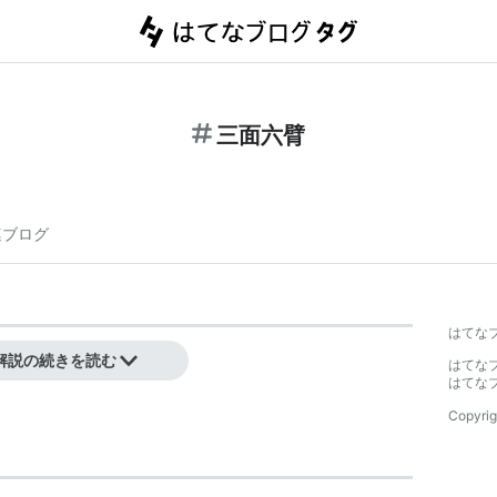
三面六臂
連ブログ
はてな
躍すること。
解説の続きを読む
はてな
はてな
Copyrig