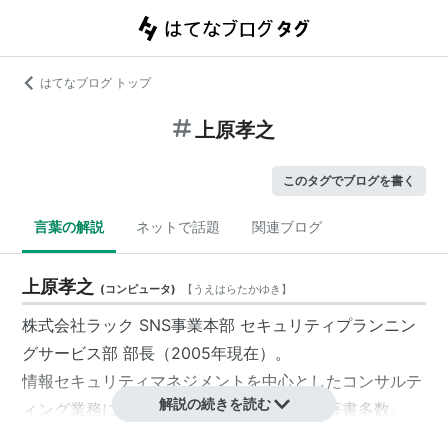
はてなブログ トップ
上原孝之
このタグでブログを書く
言葉の解説
ネットで話題
関連ブログ
上原孝之
(
コンピュータ
)
【
うえはらたかゆき
】
株式会社ラック SNS事業本部 セキュリティプランニン
グサービス部 部長（2005年現在）。
情報セキュリティマネジメントを中心としたコンサルテ
解説の続きを読む
ィング業務に従事し、セキュリティ関連の著書多数。