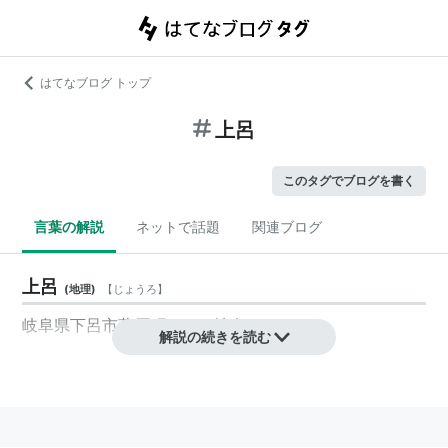
はてなブログ トップ
上呂
このタグでブログを書く
言葉の解説
ネットで話題
関連ブログ
上呂
(
地理
)
【
じょうろ
】
岐阜県下呂市萩原町にある地名。
解説の続きを読む