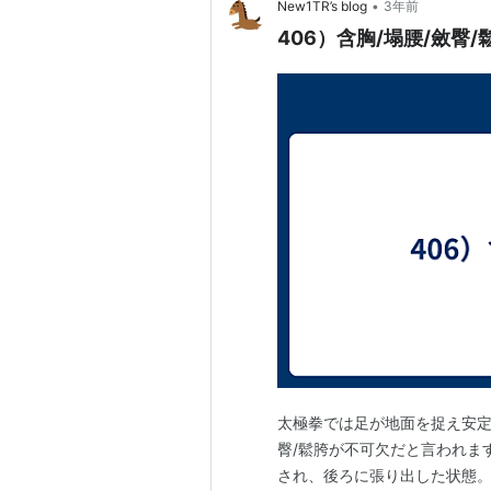
•
New1TR’s blog
3年前
406）含胸/塌腰/斂臀/
太極拳では足が地面を捉え安定
臀/鬆胯が不可欠だと言われます
され、後ろに張り出した状態。 