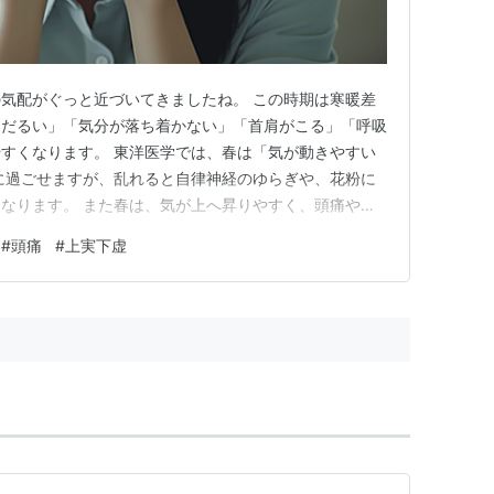
気配がぐっと近づいてきましたね。 この時期は寒暖差
・だるい」「気分が落ち着かない」「首肩がこる」「呼吸
すくなります。 東洋医学では、春は「気が動きやすい
に過ごせますが、乱れると自律神経のゆらぎや、花粉に
なります。 また春は、気が上へ昇りやすく、頭痛やめ
時期でもあります。もともと上実下虚の傾向がみられやす
#
頭痛
#
上実下虚
がさらに強まりやすい季節といえるでしょう。 そこで
整え方をご紹介いたします。…