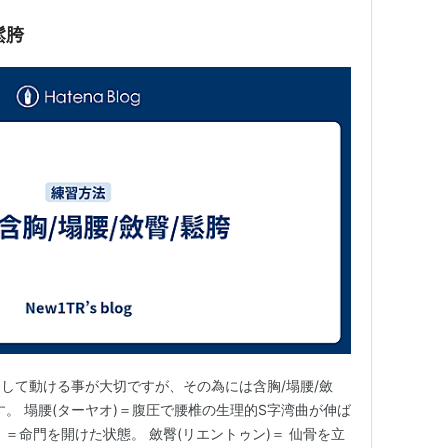
鬆胯
して動ける事が大切ですが、その為には含胸/塌腰/斂
。 塌腰(ターヤオ)＝腹圧で腰椎の生理的S字湾曲が伸ば
＝命門を開けた状態。 斂臀(リエントゥン)＝ 仙骨を立