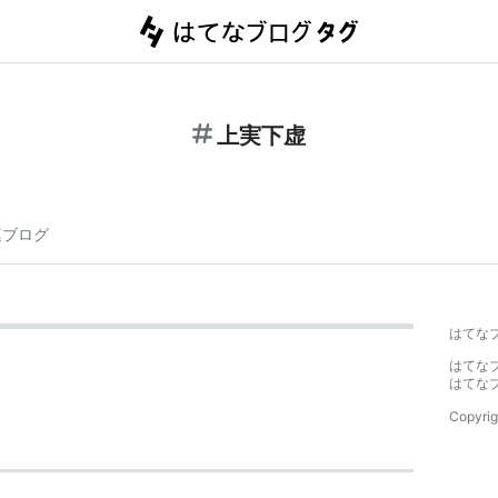
上実下虚
連ブログ
はてな
はてな
はてな
Copyrig