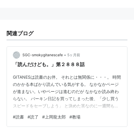
その頃の芸名は
横山パンチ
。
その後、横山ノックの政界進出に伴い漫画トリオ解散
後、関西・名古屋地区を中心にテレビ・ラジオで活躍。
関西の奥様向け番組を中心に活動していたが、80年代
関連ブログ
後半に「探偵ナイトスクープ」「鶴瓶・上岡パペポ
TV」「EXテレビOSAKA」などの若者向け深夜番組で大
成功を収める、特に「パペポTV」と「EXテレビ」の成
•
SGC-smokygitanescafe
5ヶ月前
功は、上岡の東京進出を後押しすることとなった。
「読んだけども。」第２８８８話
2000年3月に引退し、プロゴルファーを目指す為渡米。
GITANESは読書のお伴。 それとは無関係に・・・。 時間
現在は京都で隠遁生活。
のかかる本ばかり読んでいる気がする。 なかなかページ
弟子に(大空)テント、ぜんじろう等がいる。
が進まない。いやページは進むのだが なかなか読み終わ
らない。 バーキン日記を買ってしまった後、「少し買う
スピードをセーブしよう」 と決めた筈なのに一週間も経
てば忘れてしまう。 長年の習慣はそうそう変えられない
#
読書
#
読了
#
上岡龍太郎
#
教場
のだ。
」」」」」」」」」」」」」」」」」」」」」」」」」