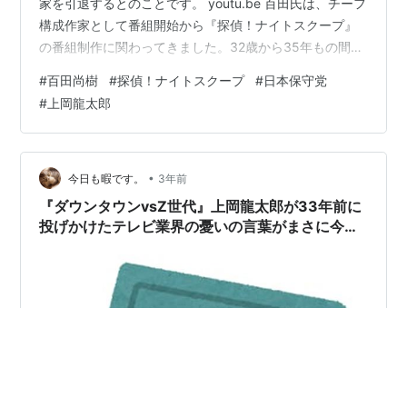
家を引退するとのことです。 youtu.be 百田氏は、チーフ
構成作家として番組開始から『探偵！ナイトスクープ』
の番組制作に関わってきました。32歳から35年もの間ず
っとチーフ構成作家だったそうです。 チーフ構成作家と
#
百田尚樹
#
探偵！ナイトスクープ
#
日本保守党
いうのは、何人かの構成作家のトップの立場で、番組終
#
上岡龍太郎
了時のスタッフロールでは、一番最初に一人だけ一行で
名前が表示されます。 『探偵！ナイトスクープ』(TVerよ
り) 引退の理由は、やはり日本保守党の立ち上げとのこと
でした。 民放の番組の構成作家のトップが政治にかかわ
•
今日も暇です。
3年前
ることにより…
『ダウンタウンvsZ世代』上岡龍太郎が33年前に
投げかけたテレビ業界の憂いの言葉がまさに今刺
さる