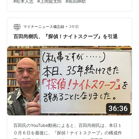
#
松本人志
#
上岡龍太郎
#
島田紳助
になったとしても、裁判というのは「真実を明らかにす
る」場所ではなく、「証拠に基づいて立証責任のある側
が事実を立証できるか」を判断する場所なのである。 こ
•
の場合「事実があったこと」（真実性）の立証責任は文
マイナーニュース備忘録
3年前
春側が負うわけだが、文春側にそれを立証するに足る証
百田尚樹氏、『探偵！ナイトスクープ』を引退
拠（裁判官を納得させ得る材料）がなければ、仮…
百田氏のYouTube動画によると、百田尚樹氏は、本日１
０月６日を最後に、『探偵！ナイトスクープ』の構成作