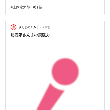
ても文法が多少間違っていても心を打つ話術がある 亡く
#
上岡龍太郎
#
話芸
なった上岡龍太郎の「横山ノックを天国へ送る会」での
献杯の挨拶は何度も聞いた横山ノックの経歴と人生欠点
と長所、趣味や妻のこと笑いを交えた見事なスピーチに
•
なっている引退してだいぶ経ってからの久しぶりの公の
さんまのチカラ
2年前
場でのスピーチだったがやはり喋りのプロってすごいな
明石家さんまの突破力
と思った 話芸は台本が完璧な文章であれば成…