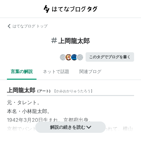
はてなブログ トップ
上岡龍太郎
このタグでブログを書く
言葉の解説
ネットで話題
関連ブログ
上岡龍太郎
(
アート
)
【
かみおかりゅうたろう
】
元・タレント。
本名・小林龍太郎。
1942年3月20日生まれ。京都府出身。
解説の続きを読む
京都でバンドボーイ時代に横山ノックに誘われて、
横山
フック
（現・青芝フック）らとともに漫画トリオ結成。