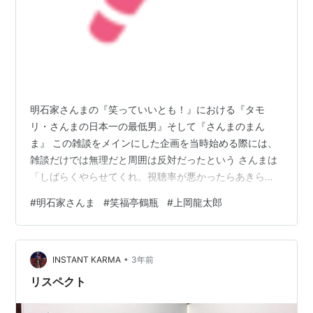
明石家さんまの『笑っていいとも！』における『タモ
リ・さんまの日本一の最低男』そして『さんまのまん
ま』 この雑談をメインにした企画を当時始める際には、
雑談だけでは無理だと周囲は反対だったという さんまは
「しばらくやらせてくれ。視聴率が悪かったらあきらめ
るから」と説得して始めたという 結果的には成功して、
#
明石家さんま
#
笑福亭鶴瓶
#
上岡龍太郎
今では雑談的なトーク番組は当たり前に見かけるように
なったおそらくさんまにとっても相当なプレッシャーだ
ったと思うと同時にさんまの中では「出来る！」という
•
自信も同時にあったはずだ不安はあれど自分の自信を信
INSTANT KARMA
3年前
じなければ最初の一歩は踏み出せない リスクを背負って
リスペクト
何かに立ち向かう姿はどんな分野でもかっこいいな…