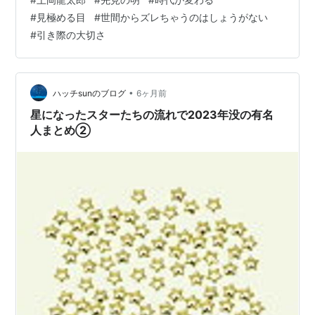
へ - YouTube 言われてみれば、Z世代以降やα世代といっ
#
見極める目
#
世間からズレちゃうのはしょうがない
た2026年現在30歳以下はリアタイで知らん罠
#
引き際の大切さ
•
ハッチsunのブログ
6ヶ月前
星になったスターたちの流れで2023年没の有名
人まとめ②