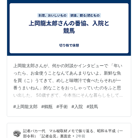
上岡龍太郎さんが、何かの対談かインタビューで 「年い
ったら、お金使うことなんてあんまりないよ。新鮮な魚
を買（こ）うてきて、めしと味噌汁で食べたらそれが一
番うまいねん」的なことをおっしゃっていたのをふと思
い出した。 50歳すぎて、今本当にそんな暮らしをしてい
るなあって実感している。 「若い時分にちょっとええ服
#
上岡龍太郎
#
鶴瓶
#
手術
#
入院
#
競馬
を買って置いたら、服も要らんしな」という話も出てい
た。ちょっとええ服はこれから少しずつ集めていこうか
な。 上岡龍太郎さんと鶴瓶さんが二人でやってらしたト
記者バカ一代 マル秘取材メモで振り返る、昭和＆平成（一
ーク番組も、現場に見に行ったことがある。関西テレビ
•
部令和）「記者会見」裏面史
2年前