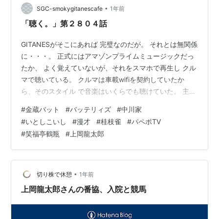
•
SGC-smokygitanescafe
1年前
「聴く。」第２８０４話
GITANESがそこにあれば 完璧なのだが。 それとは無関係
に・・・。 正式にはアマゾンプライムミュージックだっ
たか、 よく覚えていないが、それをスマホで再生し クル
マで聴いている。 クルマは車載wifiを契約していたか
ら、そのスタイル で音楽はいくらでも聴けていた。 主に
JAZZなどが多いが、運転中の音楽で いちばんスピードが
#
金蔵バット
#
バッテリィズ
#
中川家
上がってしまうのが 津軽じょんがらの三味線である。 ま
#
いとしこいし
#
漫才
#
桂枝雀
#
パペポTV
あそれはいいとして、車載wifiの料金が値上げ されるこ
#
笑福亭鶴瓶
#
上岡龍太郎
とになってしまったので、癪だから wifiを解約した。こ
れでAPミュージックを聴き 続けるとパケット代に響いて
しまう。 これも嫌だから、いっそのこと音楽をスマホ…
•
切り株で休憩
1年前
上岡龍太郎さんの番協、入院と競馬