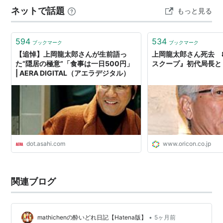
」」」」」」 長岡弘樹/教場Ω 風間公親が若い刑事。しか
ネットで話題
もっと見る
しキャラクターはすでに「風間公親」丸出し。 千枚通
し、目。キーワードは変わらない。 もう木村拓哉キャラ
で脳内でも定着した。
594
534
ブックマーク
ブックマーク
」」」」」」」」」」」」」」」」」」」」」…
【追悼】上岡龍太郎さんが生前語っ
上岡龍太郎さん死去 
た“隠居の極意”「食事は一日500円」
スクープ』初代局長と
| AERA DIGITAL（アエラデジタル）
dot.asahi.com
www.oricon.co.jp
関連ブログ
•
mathichenの酔いどれ日記【Hatena版】
5ヶ月前