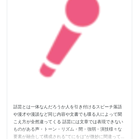
話芸とは一体なんだろうか人を引き付けるスピーチ落語
や漫才や漫談など同じ内容や文書でも喋る人によって聞
こえ方が全然違ってくる 話芸には文章では表現できない
ものがある声・トーン・リズム・間・強弱・演技様々な
要素が融合して構成される”てにをは”が微妙に間違ってい