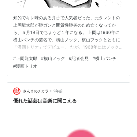
知的でキレ味のある弁舌で人気者だった、元タレントの
上岡龍太郎が肺ガンと間質性肺炎のため亡くなってか
ら、５月19日でちょうど１年になる。 上岡は1960年に
横山パンチの芸名で、横山ノック、横山フックとともに
「漫画トリオ」でデビュー。 だが、1968年にはノックが
参議院議員選挙に出馬。それを機にトリオは活動を休止
#
上岡龍太郎
#
横山ノック
#
記者会見
#
横山パンチ
した。 その後のテレビ等での活躍ぶりは説明するまでも
#
漫画トリオ
ないが、そんな上岡が突然、記者会見を開く。 芸能生活
40周年となる58歳の誕生日、３月20日に芸能界を引退す
ると発表したのだ。2000年２月のことだった。 だが当
初、在阪芸能マスコミ関係者の間では「いよいよ次は政
•
さんまのチカラ
2年前
界進出を狙うのでは」との声…
優れた話芸は音楽に聞こえる