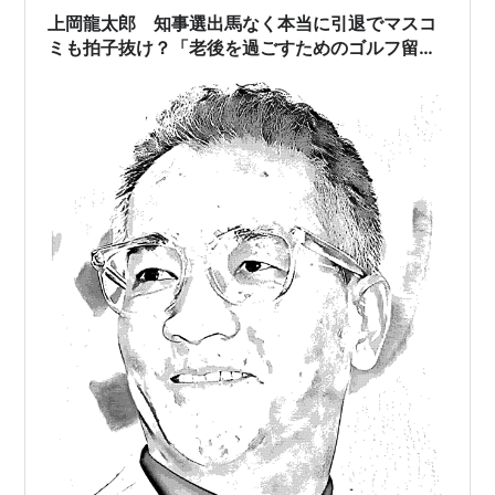
か何かだった。 1996年ごろかな。番協が当たったからと
上岡龍太郎 知事選出馬なく本当に引退でマスコ
言うので、当時知りあった看護師さん…
ミも拍子抜け？「老後を過ごすためのゴルフ留
学」