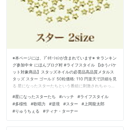
※本ページには、ﾌﾟﾛﾓｰｼｮﾝが含まれています※ ☆ランキン
グ参加中☆ にほんブログ村 #ライフスタイル 【ゆうパケ
ット対象商品】スタッズネイルの必需品高品質メタルス
タッズ スター ゴールド 50粒価格: 110 円楽天で詳細を見
る 星になったスターたちという番組に刺激されちゃった
のかもー。まだ新年のスタート時期なんだけれども、暗
#
星になったスターたち
#
ハッチ
#
ライフスタイル
い気分にしちゃったらごめんなさいねー、でもまとめさ
#
多様性
#
歌唱力
#
逆境
#
スター
#
上岡龍太郎
せて4。 前回シリーズリンク hatch51.com ★ムツゴロウ
#
りゅうちぇる
#
ティナ・ターナー
こと、畑正憲（87才 心筋梗塞） 作家、動物学者。動物王
国の主催者。ムツゴロウとゆかいな仲間たちで一大ブー
ム起こす。 ★中西太（90才 心不全） プロ…