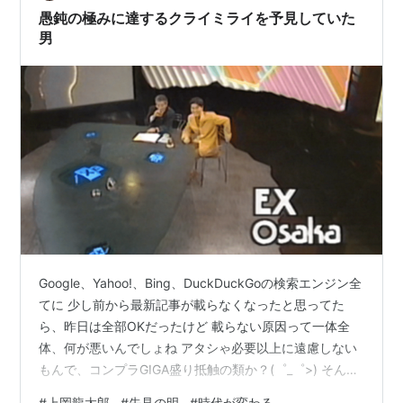
愚鈍の極みに達するクライミライを予見していた
男
Google、Yahoo!、Bing、DuckDuckGoの検索エンジン全
てに 少し前から最新記事が載らなくなったと思ってた
ら、昨日は全部OKだったけど 載らない原因って一体全
体、何が悪いんでしょね アタシゃ必要以上に遠慮しない
もんで、コンプラGIGA盛り抵触の類か？(゜_゜>) そんな
アタシの👀の前に現れたのが 上岡龍太郎を知らない若者
#
上岡龍太郎
#
先見の明
#
時代が変わる