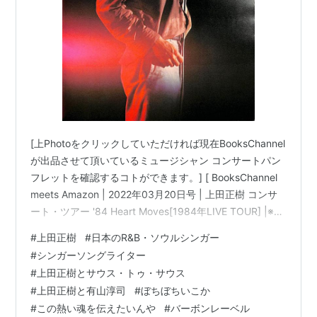
[上Photoをクリックしていただければ現在BooksChannel
が出品させて頂いているミュージシャン コンサートパン
フレットを確認するコトができます。] [ BooksChannel
meets Amazon | 2022年03月20日号 | 上田正樹 コンサ
ート・ツアー '84 Heart Moves[1984年LIVE TOUR] |※ア
ルバム「#HUSKY」折込大型告知ポスター付 |日本のミュ
#
上田正樹
#
日本のR&B・ソウルシンガー
ージシャン コンサートパンフレット 特集 Part-022 | #上
#
シンガーソングライター
田正樹 日本のR&B・ソウルシンガー シンガーソングライ
#
上田正樹とサウス・トゥ・サウス
ター #悲しい色やね #OSAKABAYBLUES 抱きしめたい 他
#
上田正樹と有山淳司
#
ぼちぼちいこか
…
#
この熱い魂を伝えたいんや
#
バーボンレーベル