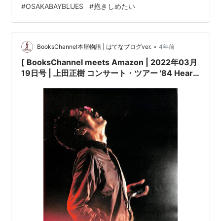
#
OSAKABAYBLUES
#
抱きしめたい
•
BooksChannel本屋物語 | はてなブログver.
4年前
[ BooksChannel meets Amazon | 2022年03月
19日号 | 上田正樹 コンサート・ツアー '84 Heart
Moves[1984年LIVE TOUR] |※アルバム
「#HUSKY」折込大型告知ポスター付 |日本のミ
ュージシャン コンサートパンフレット 特集 Part-
022 | #上田正樹 日本のR&B・ソウルシンガー シ
ンガーソングライター #悲しい色やね
#OSAKABAYBLUES 抱きしめたい 他 |