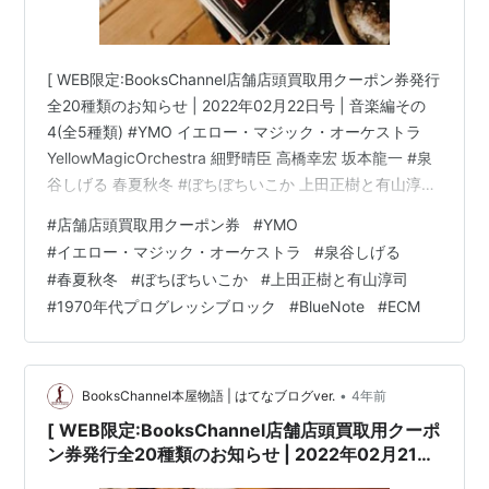
[ WEB限定:BooksChannel店舗店頭買取用クーポン券発行
全20種類のお知らせ | 2022年02月22日号 | 音楽編その
4(全5種類) #YMO イエロー・マジック・オーケストラ
YellowMagicOrchestra 細野晴臣 高橋幸宏 坂本龍一 #泉
谷しげる 春夏秋冬 #ぼちぼちいこか 上田正樹と有山淳司
#1970年代プログレッシブロック キングクリムゾン
#
店舗店頭買取用クーポン券
#
YMO
(KingCrimson) ピンクフロイド(PinkFloyd) #BlueNote
#
イエロー・マジック・オーケストラ
#
泉谷しげる
ECM impulse PacificJAZZ | 6日間限定 | 2022年02月21
#
春夏秋冬
#
ぼちぼちいこか
#
上田正樹と有山淳司
日(月曜日)～02月26日(土曜日) 他 | …
#
1970年代プログレッシブロック
#
BlueNote
#
ECM
•
BooksChannel本屋物語 | はてなブログver.
4年前
[ WEB限定:BooksChannel店舗店頭買取用クーポ
ン券発行全20種類のお知らせ | 2022年02月21日
号 | 音楽編その4(全5種類) #YMO イエロー・マ