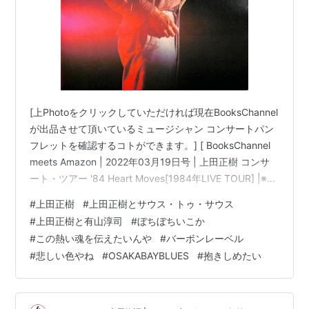
[上Photoをクリックしていただければ現在BooksChannel
が出品させて頂いているミュージシャン コンサートパン
フレットを確認するコトができます。] [ BooksChannel
meets Amazon | 2022年03月19日号 | 上田正樹 コンサ
ート・ツアー '84 Heart Moves[1984年LIVE TOUR] |※ア
ルバム「#HUSKY」折込大型告知ポスター付 |日本のミュ
#
上田正樹
#
上田正樹とサウス・トゥ・サウス
ージシャン コンサートパンフレット 特集 Part-022 | #上
#
上田正樹と有山淳司
#
ぼちぼちいこか
田正樹 日本のR&B・ソウルシンガー シンガーソングライ
#
この熱い魂を伝えたいんや
#
バーボンレーベル
ター #悲しい色やね #OSAKABAYBLUES 抱きしめたい 他
#
悲しい色やね
#
OSAKABAYBLUES
#
抱きしめたい
…