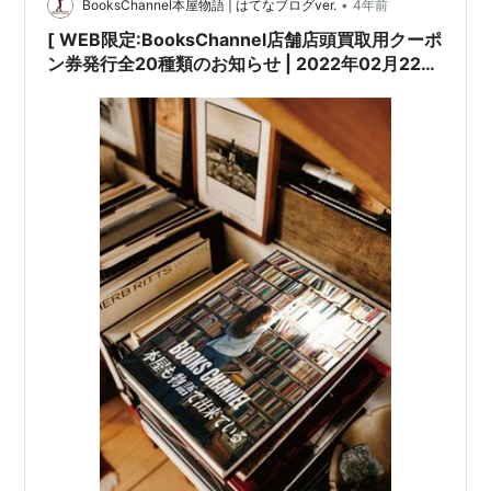
•
BooksChannel本屋物語 | はてなブログver.
4年前
[ WEB限定:BooksChannel店舗店頭買取用クーポ
ン券発行全20種類のお知らせ | 2022年02月22日
号 | 音楽編その4(全5種類) #YMO イエロー・マ
ジック・オーケストラ YellowMagicOrchestra
細野晴臣 高橋幸宏 坂本龍一 #泉谷しげる 春夏秋
冬 #ぼちぼちいこか 上田正樹と有山淳司 #1970年
代プログレッシブロック キングクリムゾン
(KingCrimson) ピンクフロイド(PinkFloyd)
#BlueNote ECM impulse PacificJAZ