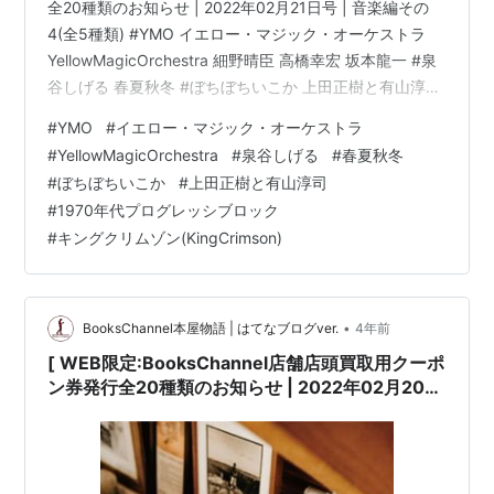
全20種類のお知らせ | 2022年02月21日号 | 音楽編その
4(全5種類) #YMO イエロー・マジック・オーケストラ
YellowMagicOrchestra 細野晴臣 高橋幸宏 坂本龍一 #泉
谷しげる 春夏秋冬 #ぼちぼちいこか 上田正樹と有山淳司
#1970年代プログレッシブロック キングクリムゾン
#
YMO
#
イエロー・マジック・オーケストラ
(KingCrimson) ピンクフロイド(PinkFloyd) #BlueNote
#
YellowMagicOrchestra
#
泉谷しげる
#
春夏秋冬
ECM impulse PacificJAZZ | 6日間限定 | 2022年02月21
#
ぼちぼちいこか
#
上田正樹と有山淳司
日(月曜日)～02月26日(土曜日) 他 | …
#
1970年代プログレッシブロック
#
キングクリムゾン(KingCrimson)
•
BooksChannel本屋物語 | はてなブログver.
4年前
[ WEB限定:BooksChannel店舗店頭買取用クーポ
ン券発行全20種類のお知らせ | 2022年02月20日
号 | 音楽編その4(全5種類) #YMO イエロー・マ
ジック・オーケストラ YellowMagicOrchestra
細野晴臣 高橋幸宏 坂本龍一 #泉谷しげる 春夏秋
冬 #ぼちぼちいこか 上田正樹と有山淳司 #1970年