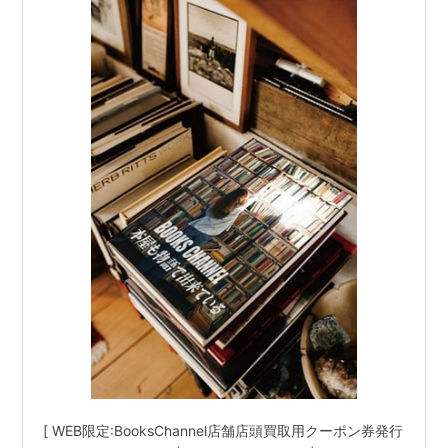
ジック・オーケストラ YellowMagicOrchestra
細野晴臣 高橋幸宏 坂本龍一 #泉谷しげる 春夏秋
冬 #ぼちぼちいこか 上田正樹と有山淳司 #1970年
代プログレッシブロック キングクリムゾン
(KingCrimson) ピンクフロイド(PinkFloyd)
#BlueNote ECM impulse PacificJAZ
[ WEB限定:BooksChannel店舗店頭買取用クーポン券発行