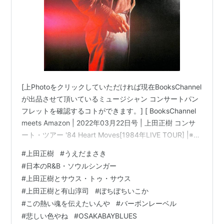
[上Photoをクリックしていただければ現在BooksChannel
が出品させて頂いているミュージシャン コンサートパン
フレットを確認するコトができます。] [ BooksChannel
meets Amazon | 2022年03月22日号 | 上田正樹 コンサ
ート・ツアー '84 Heart Moves[1984年LIVE TOUR] |※ア
ルバム「#HUSKY」折込大型告知ポスター付 |日本のミュ
#
上田正樹
#
うえだまさき
ージシャン コンサートパンフレット 特集 Part-022 | #上
#
日本のR&B・ソウルシンガー
田正樹 日本のR&B・ソウルシンガー シンガーソングライ
#
上田正樹とサウス・トゥ・サウス
ター #悲しい色やね #OSAKABAYBLUES 抱きしめたい 他
#
上田正樹と有山淳司
#
ぼちぼちいこか
…
#
この熱い魂を伝えたいんや
#
バーボンレーベル
#
悲しい色やね
#
OSAKABAYBLUES