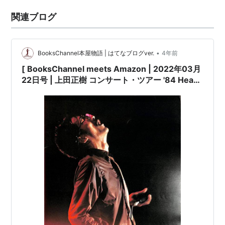
関連ブログ
•
BooksChannel本屋物語 | はてなブログver.
4年前
[ BooksChannel meets Amazon | 2022年03月
22日号 | 上田正樹 コンサート・ツアー '84 Heart
Moves[1984年LIVE TOUR] |※アルバム
「#HUSKY」折込大型告知ポスター付 |日本のミ
ュージシャン コンサートパンフレット 特集 Part-
022 | #上田正樹 日本のR&B・ソウルシンガー シ
ンガーソングライター #悲しい色やね
#OSAKABAYBLUES 抱きしめたい 他 |