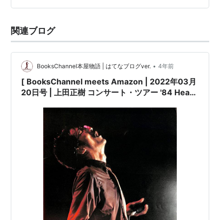
関連ブログ
•
BooksChannel本屋物語 | はてなブログver.
4年前
[ BooksChannel meets Amazon | 2022年03月
20日号 | 上田正樹 コンサート・ツアー '84 Heart
Moves[1984年LIVE TOUR] |※アルバム
「#HUSKY」折込大型告知ポスター付 |日本のミ
ュージシャン コンサートパンフレット 特集 Part-
022 | #上田正樹 日本のR&B・ソウルシンガー シ
ンガーソングライター #悲しい色やね
#OSAKABAYBLUES 抱きしめたい 他 |