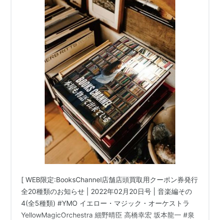
代プログレッシブロック キングクリムゾン
(KingCrimson) ピンクフロイド(PinkFloyd)
#BlueNote ECM impulse PacificJAZ
[ WEB限定:BooksChannel店舗店頭買取用クーポン券発行
全20種類のお知らせ | 2022年02月20日号 | 音楽編その
4(全5種類) #YMO イエロー・マジック・オーケストラ
YellowMagicOrchestra 細野晴臣 高橋幸宏 坂本龍一 #泉