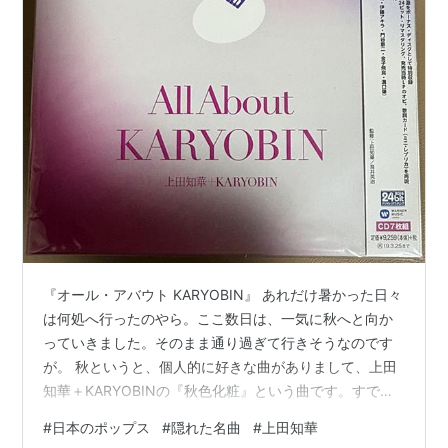
『オール・アバウト KARYOBIN』 あれだけ暑かった日々
は何処へ行ったのやら。ここ数日は、一気に秋へと向か
っていきました。そのまま通り過ぎて行きそうなのです
が。 秋というと、個人的に好きな曲がありまして、上田
知華＋KARYOBINの『秋色化粧』という曲です。すでに
ブログでも取り上げています。
#
日本のポップス
#
隠れた名曲
#
上田知華
lunasakaki.hatenablog.com ピアノと弦楽四重奏団をフ