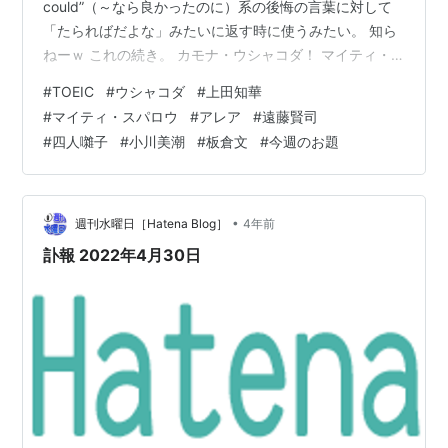
could”（～なら良かったのに）系の後悔の言葉に対して
「たらればだよな」みたいに返す時に使うみたい。 知ら
ねーｗ これの続き。 カモナ・ウシャコダ！ マイティ・
スパロウのサイテーサイアクの歌詞！ 遠藤賢司！からの
#
TOEIC
#
ウシャコダ
#
上田知華
四人囃子！さらにチャクラ！ 私の動画に付く英語のコメ
#
マイティ・スパロウ
#
アレア
#
遠藤賢司
ントから 今年の目標、達成できた？ カモナ・ウシャコ
#
四人囃子
#
小川美潮
#
板倉文
#
今週のお題
ダ！ で、“Wish I could” と言えば、千葉県松戸市が全宇
宙に誇る伝説のブルース、R&Bバンド、ウシャコダ！ ブ
ルース、R&B をベースに雑多なジャンルを…
•
週刊水曜日［Hatena Blog］
4年前
訃報 2022年4月30日