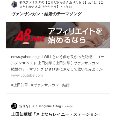
初代ファミスタの【こまだおかさきありたおう】元々は【こ
•
まだおかさきありたかとう】
4年前
ヴァンサンカン・結婚のテーマソング
news.yahoo.co.jp I WILLという曲が良かった記憶。 ゴー
ルデン☆ベスト 上田知華 [ 上田知華 ] ヴァンサンカン・
結婚のテーマソング ひさびさにさがして聴いてみようか
www.youtube.com
#
上田知華
#
ヴァンサンカン・結婚
•
退屈な日々 / Der graue Alltag
7年前
上田知華版「さよならレイニー・ステーション」