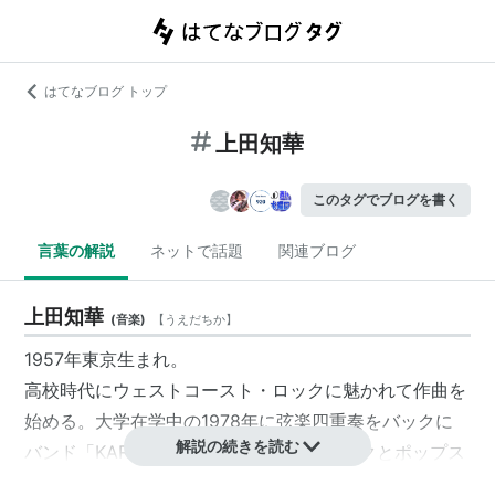
はてなブログ トップ
上田知華
このタグでブログを書く
言葉の解説
ネットで話題
関連ブログ
上田知華
(
音楽
)
【
うえだちか
】
1957年東京生まれ。
高校時代にウェストコースト・ロックに魅かれて作曲を
始める。大学在学中の1978年に弦楽四重奏をバックに
解説の続きを読む
バンド「KARYOBIN」を結成し、クラシックとポップス
の融合を目指す。