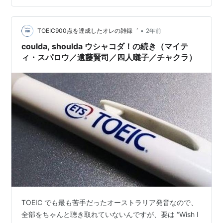
ューチャーした編成は珍しいですね。隠れたファンが多
いのは納得出来ます。 そんな上田知華＋KARYOBINです
•
が、2018年に結成40周年を記念して全6枚のアルバムに
TOEIC900点を達成したオレの雑録゛
2年前
初期のライブをボーナスに入れたBOXが完全限定版で発
coulda, shoulda ウシャコダ！の続き（マイテ
売されてい…
ィ・スパロウ／遠藤賢司／四人囃子／チャクラ）
TOEIC でも最も苦手だったオーストラリア発音なので、
全部をちゃんと聴き取れていないんですが、要は “Wish I