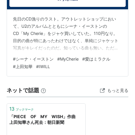
先日のCD漁りのラスト。アウトレットショップにおい
て、U2のアルバムとともにシーナ・イーストンの
CD「My Cherie」をジャケ買いしていた。110円なり。
目的の曲が特にあったわけではなく、単純にジャケット
写真がキレイだったのだ。知っている曲も無い。ただ漠
然とそんなに変なのは歌ってないでしょ？・・・という
#
シーナ・イーストン
#
MyCherie
#
愛はミラクル
イメージのみで。 実際聴き始めてみると、BGMとして流
#
上田知華
#
IWILL
していて邪魔になる感じではない曲が次から次へと。た
だことさらパソコンに取り込んでお気に入りとしてスマ
ホに転送するほどではないかなぁ・・・という感じでラ
ネットで話題
もっと見る
ストの曲「The Miracle Of Love 」（邦題「愛はミラク
ル」）に到達。 …
13
ブックマーク
「PIECE OF MY WISH」作曲
上田知華さん死去：朝日新聞