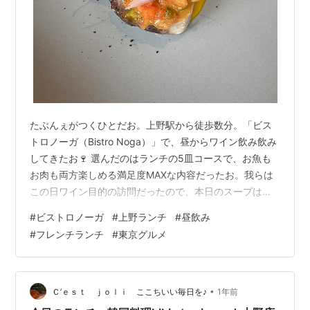
たぶんぇがつくひとだお。上野駅から徒歩数分。「ビス
トロノーガ（Bistro Noga）」で、昼からワイン飲み飲み
してきたお🍷 選んだのはランチの5皿コースで、お魚も
お肉も両方楽しめる満足度MAXな内容だったお。我らは
この日ワイン目的の訪問だったので、本日のスープはパ
スして飲み飲み優先にしたお（笑）。見た目もおしゃれ
#
ビストロノーガ
#
上野ランチ
#
昼飲み
で、味も文句なしにGOODだったお✨ 🍽️ お店info早見表
#
フレンチランチ
#
東京グルメ
店名：ビストロノーガ（Bistro Noga）場所：東京都台東
区東上野4-10-8 JR上野駅入谷口から徒歩3分コース：ラ
ンチ5皿コース特徴：フレンチ×ワインの昼飲みにぴった
り、白ワイン充実営業時間：ランチ12:00〜15…
•
Ｃ’ｅｓｔ ｊｏｌｉ ここちいい毎日を♪
1年前