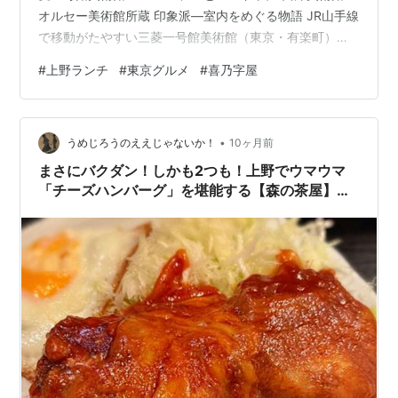
オルセー美術館所蔵 印象派—室内をめぐる物語 JR山手線
で移動がたやすい三菱一号館美術館（東京・有楽町）と
国立西洋美術館（上野）ははしごしやすいので、午前、
#
上野ランチ
#
東京グルメ
#
喜乃字屋
午後それぞれ観に行きました。 目次： お昼どこで食べ
る〜？ 丸の内の方がお店多そう 遅めのお昼は駅前のさく
らテラスでおひとりさまランチ 舞茸天せいろ 980円也 宮
•
内庁御用達 栃の木舞茸は高級品！ お蕎麦モーニングもあ
うめじろうのええじゃないか！
10ヶ月前
るっ！！ 喜乃字屋は夜も使える蕎麦バル 独特の時代逆行
まさにバクダン！しかも2つも！上野でウマウマ
ルールｗ お昼…
「チーズハンバーグ」を堪能する【森の茶屋】＠
東京2025