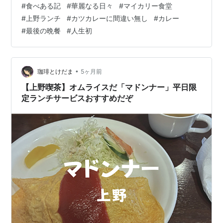
#
食べある記
#
華麗なる日々
#
マイカリー食堂
索したら おらあ＼(◎o◎)／マイカリー食堂があるじゃな
#
上野ランチ
#
カツカレーに間違い無し
#
カレー
いかっ！！ 【マイカリー食堂 上野店】 人生初！入店で
#
最後の晩餐
#
人生初
ございますっ！笑 色々なメニューが掲げられていて･･ ど
れにしようか迷っちゃう^^; 情報量が多いと最近の私は特
に脳がフリーズしちゃうので･･笑 都会にいるだけで情報
量…
•
珈琲とけだま
5ヶ月前
【上野喫茶】オムライスだ「マドンナー」平日限
定ランチサービスおすすめだぞ