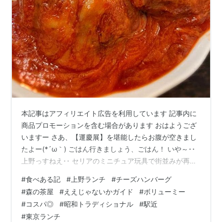
本記事はアフィリエイト広告を利用しています 記事内に
商品プロモーションを含む場合があります おはようござ
いますー さあ、【運慶展】を堪能したらお腹が空きまし
たよー(*´ω｀) ごはん行きましょう、ごはん！ いや～･･
上野っすねえ･･ セリアのミニチュア玩具で街並みが再現
出来そうやな･･なんて思いました^^; a-
#
食べある記
#
上野ランチ
#
チーズハンバーグ
jyanaika.hatenablog.com さて今日のお目当てのお店
#
森の茶屋
#
ええじゃないかガイド
#
ボリューミー
は･･･ うはあ(;´Д｀)また並んでるよ･･ あっちもこっちも
#
コスパ◎
#
昭和トラディショナル
#
駅近
どこもかしこも順番待ちの都会の有り様 ♪メシ～を 食い
#
東京ランチ
たがってる 男たちの～お～お 列に並ぶ～のは まっぴら