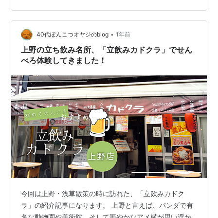
だぜ～え～え♬ 思わずハマショーの「Bec…
•
40代ぽんこつオヤジのblog
1年前
上野の立ち飲み名所、「立飲みカドクラ」でせん
べろ体験してきました！
今回は上野・浅草散策の時に訪れた、「立飲みカドク
ラ」の紹介記事になります。 上野と言えば、パンダで有
名な動物園や美術館、そして賑やかなアメ横が思い浮か