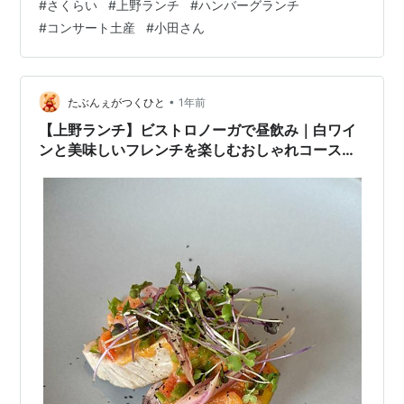
#
さくらい
#
上野ランチ
#
ハンバーグランチ
で、上野で待ち合わせ オジサンとわたしは結構離れたと
#
コンサート土産
#
小田さん
ころにに住んでるので、 新幹線が違います 東京だと大体
新幹線の出口で待ち合わせるけど、 上野は2人とも詳し
くなくホームで待ち合わせでした むか～しは上野だった
んだけどねー(笑) オジサンは一仕事終えてからやってき
•
たぶんぇがつくひと
1年前
ました 不忍池 蓮 今…
【上野ランチ】ビストロノーガで昼飲み｜白ワイ
ンと美味しいフレンチを楽しむおしゃれコース体
験