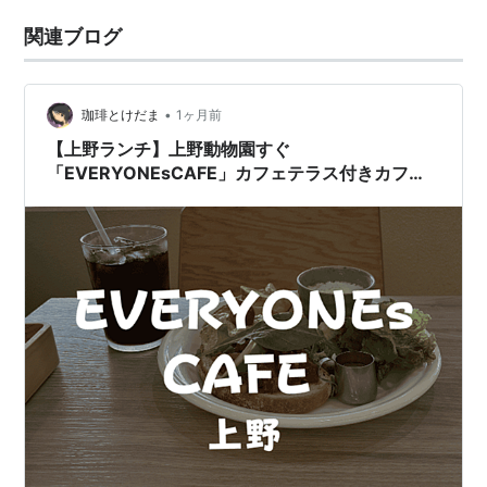
関連ブログ
•
珈琲とけだま
1ヶ月前
【上野ランチ】上野動物園すぐ
「EVERYONEsCAFE」カフェテラス付きカフェ
は満席でした