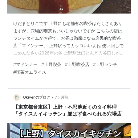
けだまとりこです 上野にも老舗有名喫茶はたくさんあり
ますが、穴場的喫茶もいいじゃないですか こちらの店は
ランチタイムがお得で、お昼は満席になる庶民的な喫茶
店「マドンナー」 上野駅ってカッコいいよね 使い回しで
ごめんなさい2026年の冬 上野駅はほとんど入谷口しか利
用しないので、無知です これから勉強していく次第です
#
マドンナー
#
上野喫茶
#
上野喫茶店
#
上野ランチ
喫茶マドンナー 定食屋？洋食屋？ とあるお店が20人待ち
#
喫茶オムライス
で『さてどうしましょう』 振り向いた先にマドンナーが
待ってました コーヒー付きランチは安い 支払いが現金の
み、だから安い 昔ながらの喫茶店 2階から地下まであ
る、昔から営業していそうはお店 白を基調とした洋食屋
•
Okivenのブログ
7ヶ月前
さんの雰囲気も感…
【東京都台東区】上野・不忍池近くのタイ料理
「タイスカイキッチン」並ばず食べられる穴場店