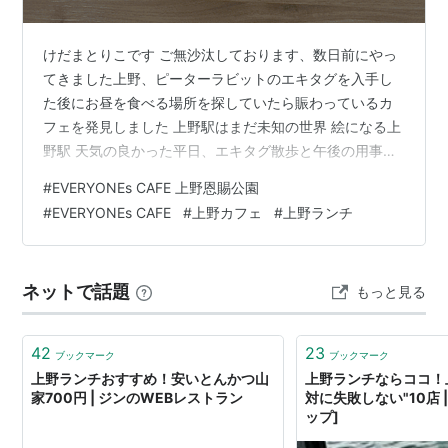
けだまとりこです ご無沙汰しております、数日前にやっ
てきました上野、ピーターラビットのエキタグを入手し
た後にお昼を食べる場所を探していたら賑わっているカ
フェを発見しました 上野駅はまだ未知の世界 絵になる上
野駅 天気の良かった平日、エキタグ散歩と午後の用事の
合間の束の間の時間 まだまだな山手線まとめ
#
EVERYONEs CAFE 上野恩賜公園
www.kedamatoriko.com 久々の上野動物園 動物園には
#
EVERYONEs CAFE
#
上野カフェ
#
上野ランチ
行ってません！ エキタグのためならどこまでも、エキタ
グがあったんですよ、門の前に EVERYONEs CAFE ひと
きわ賑わいを見せるカフェ発見 動物園を背にして賑わう
ネットで話題
もっと見る
カフェが1軒、覗くと満席のご様子、時間がない、ここに
しますか…
42
23
ブックマーク
ブックマーク
上野ランチおすすめ！安いとんかつ山
上野ランチならココ！
家700円 | ジンのWEBレストラン
対に失敗しない"10店 | 
ップ]