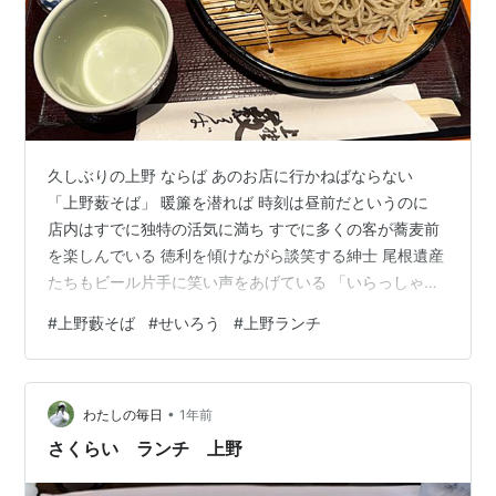
久しぶりの上野 ならば あのお店に行かねばならない
「上野薮そば」 暖簾を潜れば 時刻は昼前だというのに
店内はすでに独特の活気に満ち すでに多くの客が蕎麦前
を楽しんでいる 徳利を傾けながら談笑する紳士 尾根遺産
たちもビール片手に笑い声をあげている 「いらっしゃい
ませ」 フレンドリーな花番さんに案内されカウンターへ
#
上野藪そば
#
せいろう
#
上野ランチ
「せいろう」 濃いベージュの蕎麦 ピンと立ったエッジが
美しい ホシはほとんど見られない まずは何も付けずに手
繰る 短めで長さは疎 期待通りの強いコシ もり汁を舐め
•
てみる 伝統的な江戸蕎麦の辛汁 途轍もなく辛い 蕎麦の
わたしの毎日
1年前
端をほんの少しだけ浸し 啜り上げる 口中で広がる 蕎麦
さくらい ランチ 上野
の風味と辛汁…