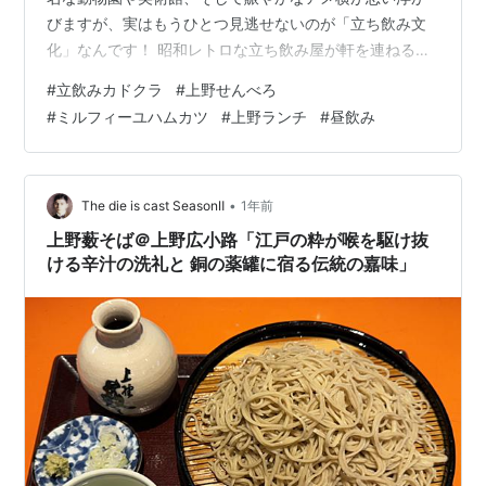
びますが、実はもうひとつ見逃せないのが「立ち飲み文
化」なんです！ 昭和レトロな立ち飲み屋が軒を連ねる上
野で、地元の人から観光客まで大人気の「立飲みカドク
#
立飲みカドクラ
#
上野せんべろ
ラ」を実際に体験してきました。初めての人でも安心し
#
ミルフィーユハムカツ
#
上野ランチ
#
昼飲み
て楽しめる、その魅力をご紹介します。 上野の立ち飲み
文化を代表する「カドクラ」って？ せんべろ気分にぴっ
たり！驚きのコスパ 名物ハムカツは必食！人気メニュー
を徹底解説 立ち飲みが初めてでも、安心！楽しみ方ガイ
•
The die is cast SeasonⅡ
1年前
ド 上野観光とセットで楽しむ「カドクラ寄…
上野薮そば＠上野広小路「江戸の粋が喉を駆け抜
ける辛汁の洗礼と 銅の薬罐に宿る伝統の嘉味」