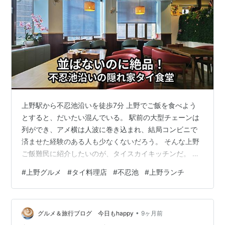
上野駅から不忍池沿いを徒歩7分 上野でご飯を食べよう
とすると、だいたい混んでいる。 駅前の大型チェーンは
列ができ、アメ横は人波に巻き込まれ、結局コンビニで
済ませた経験のある人も少なくないだろう。 そんな上野
ご飯難民に紹介したいのが、タイスカイキッチンだ。 上
野駅不忍口から不忍池をなめるように歩いて徒歩7分。池
#
上野グルメ
#
タイ料理店
#
不忍池
#
上野ランチ
沿いの散歩がてら向かえば、ちょうどいい距離感だ。 上
野御徒町駅や湯島駅からも近く、御徒町界隈で用事を済
ませた後にふらっと寄るのにも向いている。 駅前ほど喧
•
騒がなく、歩いているだけで少し落ち着ける立地だ。 土
グルメ＆旅行ブログ 今日もhappy
9ヶ月前