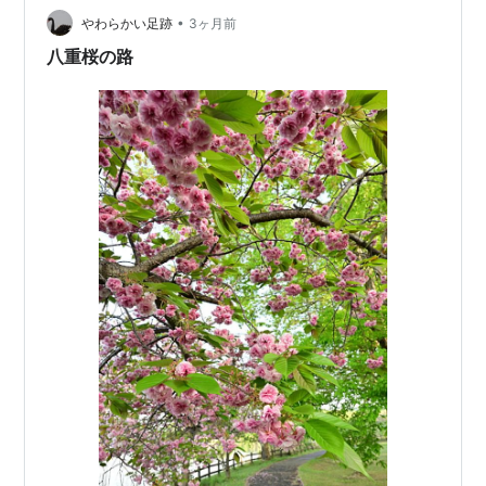
•
やわらかい足跡
3ヶ月前
八重桜の路