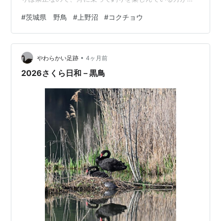
らほら🎣 コクチョウです！ 上野沼はコクチョウが観察で
#
茨城県 野鳥
#
上野沼
#
コクチョウ
きる数少ない観察池です スーとコクチョウの方から近づ
いて来ます。人に慣れているようですねw 正面顔は迫力
ありますねぇ キリッ✨ なかなかの男前です（メスかもだ
•
けど） スワン型のシルエット 羽繕い中。足がなぜかピョ
やわらかい足跡
4ヶ月前
コン リラックスしている時はもっとだら〜ん😁 沼の湖畔
2026さくら日和－黒鳥
にデッキがあるのい…