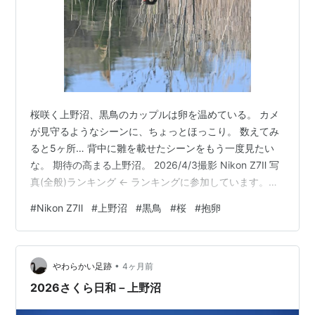
桜咲く上野沼、黒鳥のカップルは卵を温めている。 カメ
が見守るようなシーンに、ちょっとほっこり。 数えてみ
ると5ヶ所… 背中に雛を載せたシーンをもう一度見たい
な。 期待の高まる上野沼。 2026/4/3撮影 Nikon Z7Ⅱ 写
真(全般)ランキング ← ランキングに参加しています。ポ
チッと応援お願いします。 にほんブログ村← 村にもポチ
#
Nikon Z7Ⅱ
#
上野沼
#
黒鳥
#
桜
#
抱卵
ッと応援お願いします。
•
やわらかい足跡
4ヶ月前
2026さくら日和－上野沼