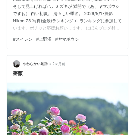
そして見上げればハナミズキが 満開で（あ、ヤマボウシ
ですね） 白い初夏。 清々しい季節。 2026/5/17撮影
Nikon Z8 写真(全般)ランキング ← ランキングに参加して
います。ポチッと応援お願いします。 にほんブログ村←
村にもポチッと応援お願いします。
#
スイレン
#
上野沼
#
ヤマボウシ
•
やわらかい足跡
2ヶ月前
薔薇