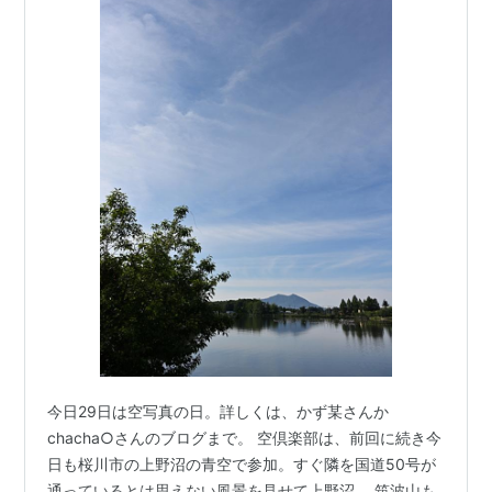
今日29日は空写真の日。詳しくは、かず某さんか
chacha○さんのブログまで。 空倶楽部は、前回に続き今
日も桜川市の上野沼の青空で参加。すぐ隣を国道50号が
通っているとは思えない風景を見せて上野沼。 筑波山も