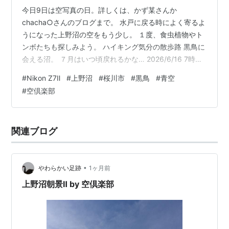
今日9日は空写真の日。詳しくは、かず某さんか
chacha○さんのブログまで。 水戸に戻る時によく寄るよ
うになった上野沼の空をもう少し。 １度、食虫植物やト
ンボたちも探しみよう。 ハイキング気分の散歩路 黒鳥に
会える沼。 ７月はいつ頃戻れるかな… 2026/6/16 7時頃
撮影 NikonZ7Ⅱ 写真(全般)ランキング ← ランキングに参
#
Nikon Z7Ⅱ
#
上野沼
#
桜川市
#
黒鳥
#
青空
加しています。ポチッと応援お願いします。 にほんブロ
#
空倶楽部
グ村← 村にもポチッと応援お願いします。
関連ブログ
•
やわらかい足跡
1ヶ月前
上野沼朝景Ⅱ by 空倶楽部