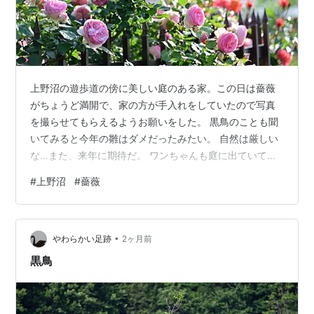
上野沼の遊歩道の傍に美しい庭のある家。この日は薔薇
がちょうど満開で、家の方が手入れをしていたので写真
を撮らせてもらえるようお願いをした。 黒鳥のことも聞
いてみると今年の雛はダメだったみたい。 自然は厳しい
な…また、来年に期待だ。 ワンちゃんも庭に出ていて、
ご挨拶。トイプーかな。 小型犬は吠えるイメージがあっ
#
上野沼
#
薔薇
たけど、お行儀良く。 2026/5/17撮影 Nikon Z8 写真(全
般)ランキング ← ランキングに参加しています。ポチッ
と応援お願いします。 にほんブログ村← 村にもポチッと
•
応援お願いします。
やわらかい足跡
2ヶ月前
黒鳥