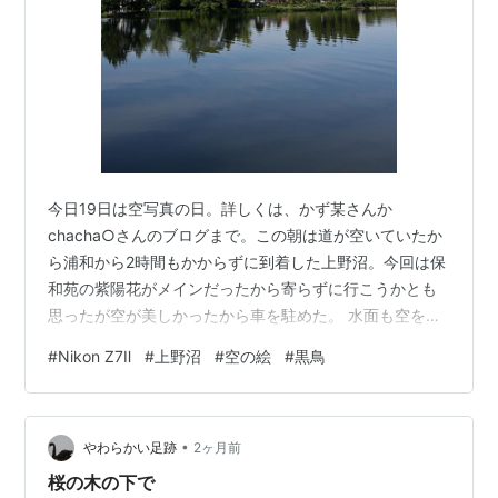
今日19日は空写真の日。詳しくは、かず某さんか
chacha○さんのブログまで。この朝は道が空いていたか
ら浦和から2時間もかからずに到着した上野沼。今回は保
和苑の紫陽花がメインだったから寄らずに行こうかとも
思ったが空が美しかったから車を駐めた。 水面も空を映
してブルー。 2026/6/16 6:50頃撮影 NikonZ7Ⅱ 写真(全
#
Nikon Z7Ⅱ
#
上野沼
#
空の絵
#
黒鳥
般)ランキング ← ランキングに参加しています。ポチッ
と応援お願いします。 にほんブログ村← 村にもポチッと
応援お願いします。
•
やわらかい足跡
2ヶ月前
桜の木の下で