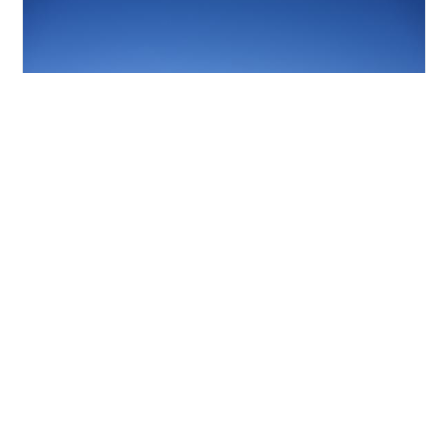
水戸に行く途中、この日も上野沼に寄り道。 長くは無い
が桜の道もあってそれなりに楽しめる。 人にほとんど出
会わないのも魅力で 黒鳥に会える楽しみも。 筑波山を見
ながらゆっくりと歩く。 2026/4/3撮影 Nikon Z7Ⅱ 写真
(全般)ランキング ← ランキングに参加しています。ポチ
ッと応援お願いします。 にほんブログ村← 村にもポチッ
#
Nikon Z7Ⅱ
#
桜
#
上野沼
#
黒鳥
と応援お願いします。