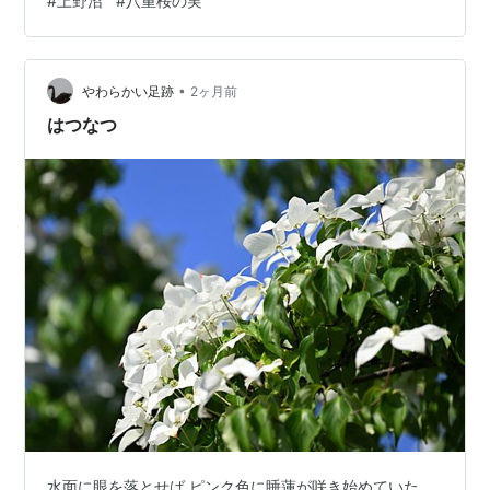
#
上野沼
#
八重桜の実
にほんブログ村← 村にもポチッと応援お願いします。
•
やわらかい足跡
2ヶ月前
はつなつ
水面に眼を落とせば ピンク色に睡蓮が咲き始めていた。