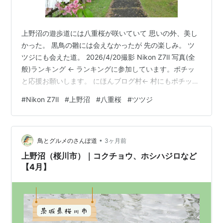
上野沼の遊歩道には八重桜が咲いていて 思いの外、美し
かった。 黒鳥の雛には会えなかったが 先の楽しみ。 ツ
ツジにも会えた道。 2026/4/20撮影 Nikon Z7Ⅱ 写真(全
般)ランキング ← ランキングに参加しています。ポチッ
と応援お願いします。 にほんブログ村← 村にもポチッと
応援お願いします。
#
Nikon Z7Ⅱ
#
上野沼
#
八重桜
#
ツツジ
•
鳥とグルメのさんぽ道
3ヶ月前
上野沼（桜川市）｜コクチョウ、ホシハジロなど
【4月】