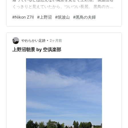
くっきりと見えていたから、ついつい長居。 黒鳥のカッ
プルは、ほんとに仲良しで息も合ってた。 2026/6/16
#
Nikon Z7Ⅱ
#
上野沼
#
筑波山
#
黒鳥の夫婦
6:50頃撮影 NikonZ7Ⅱ 写真(全般)ランキング ← ランキン
グに参加しています。ポチッと応援お願いします。 にほ
んブログ村← 村にもポチッと応援お願いします。
•
やわらかい足跡
2ヶ月前
上野沼朝景 by 空倶楽部