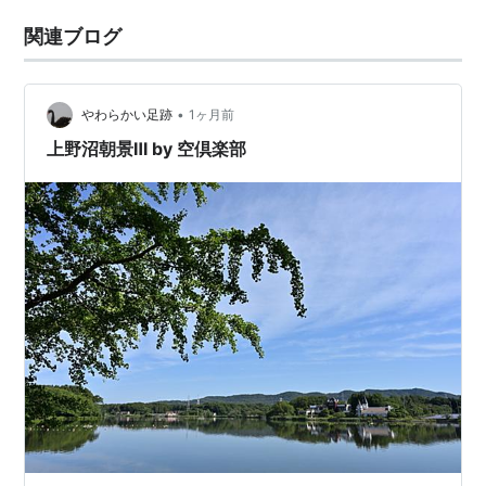
関連ブログ
•
やわらかい足跡
1ヶ月前
上野沼朝景Ⅲ by 空倶楽部