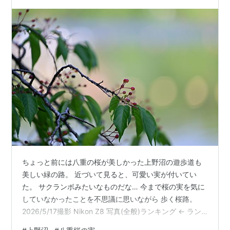
ちょっと前には八重の桜が美しかった上野沼の遊歩道も
美しい緑の路。 近づいて見ると、可愛い実が付いてい
た。 サクランボみたいなものだな… 今まで桜の実を気に
していなかったことを不思議に思いながら 歩く桜路。
2026/5/17撮影 Nikon Z8 写真(全般)ランキング ← ラン
キングに参加しています。ポチッと応援お願いします。