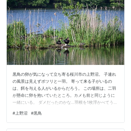
黒鳥の卵が気になって立ち寄る桜川市の上野沼。 子連れ
の風景は見えずポツリと一羽。 寄って来る子がいるの
は、餌を与える人がいるからだろう。 この場所は、二羽
が懸命に卵を抱いていたところ。カメも前と同じように
一緒にいる。 ダメだったのかな…羽根を1枚浮かべてうず
くまっていた。 2026/5/17撮影 Nikon Z8 写真(全般)ラン
#
上野沼
#
黒鳥
キング ← ランキングに参加しています。ポチッと応援お
願いします。 にほんブログ村← 村にもポチッと応援お願
いします。