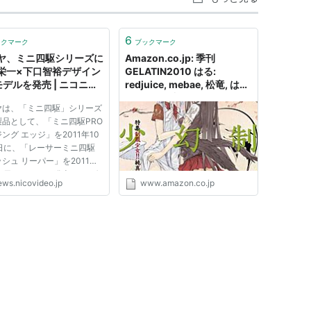
6
ックマーク
ブックマーク
ヤ、ミニ四駆シリーズに
Amazon.co.jp: 季刊
栄一×下口智裕デザイン
GELATIN2010 はる:
モデルを発売 | ニコニコ
redjuice, mebae, 松竜, はし
ース
もとしん, 連, ふゆの春秋,
ヤは、「ミニ四駆」シリーズ
VOFAN, 放電映像, toi8, 前嶋
製品として、「ミニ四駆PRO
重機, 清水栄一・下口智裕, 赤
ング エッジ」を2011年10
りんご, 七草, たかみち, 月吉
9日に、「レーサーミニ四駆
ヒロキ, 文倉十, 宇木敦哉, ゆ
シュ リーパー」を2011年
ーげん, 加茂: 本
26日にそれぞれ発売する。価
ews.nicovideo.jp
www.amazon.co.jp
1050円。【拡大画像や他
像】 今回発売されるモデル
いずれも「鉄のラインバレ
で知られ、自身もミニ四駆フ