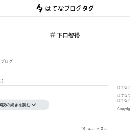
下口智裕
連ブログ
ろ
】
はてな
はてな
はてな
インバレル」を連載中。
解説の続きを読む
Copyrig
もっと見る