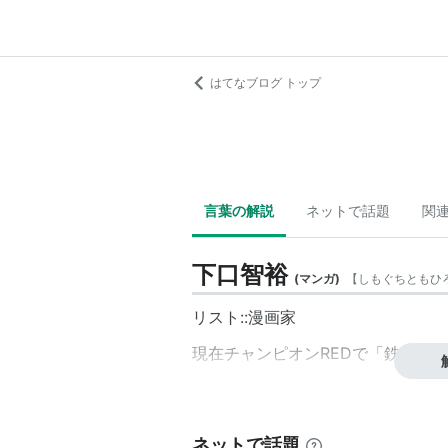
はてなブログ トップ
言葉の解説
ネットで話題
関
下口智裕
(
マンガ
)
【
しもぐちともひ
リスト::漫画家
現在チャンピオンREDで「鉄のラ
ネットで話題