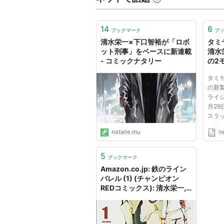
14
6
ブックマーク
ブ
清水栄一×下口智裕が「ロボ
タミ
ット刑事」をベースに新連載
清水
- コミックナタリー
の2
ニュ
タミ
の新
ライジ
月2
スラッ
11月
natalie.mu
n
格は各
の画
は、
5
ブックマーク
ル」
Amazon.co.jp: 鉄のライン
ァン...
バレル (1) (チャンピオン
REDコミックス): 清水栄一,
下口智裕: 本