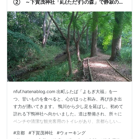
② ～下賀茂神社「糺(ただす)の森」で静寂のひ
ととき～
nfuf.hatenablog.com 出町ふたば「よもぎ大福」を一
つ、甘いものを食べると、心がほっと和み、再び歩き出
す力が湧いてきます。 鴨川から少し足を延ばし、初めて
訪れる下鴨神社へ向かいました。道は整備され、所々に
ベンチや清潔な観光客用のトイレがあり、京都らしい心
配りを感じます。 店舗かと思ったら、トイレ( ´艸｀) 長
#
京都
#
下賀茂神社
#
ウォーキング
年関西に住んでいながら、名前だけ知っていて訪れたこ