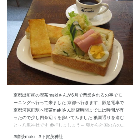
京都出町柳の喫茶makiさんが6月で閉業されるの事でモ
ーニングへ行って来ました 京都へ行きます、阪急電車で
京都河原町駅へ喫茶makiさん開店時間までには時間が有
ったので少し四条辺りを歩いてみました 祇園通りを進む
と～八坂神社です 参拝しましょう～ 朝から外国の方の多
い事 参拝終わって八坂の塔方面へ行ってみました 京都を
#
喫茶maki
#
下賀茂神社
楽しみながら歩きます ( ﾟДﾟ)えっ～前田珈琲さん、モー