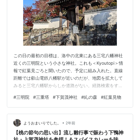
この日の最初の目標は、洛中の北東にある三宅八幡神社
近くの三明院という小さな神社。これも＜Kyoutopi＞情
報で紅葉見ごろと聞いたので、予定に組み入れた。直線
距離では叡山電鉄八幡駅が近いのだが、地図を拡大して
みると三宅八幡駅からしか道路がない。経路検索をする
と、地下鉄烏丸線で終点の国際会館まで行き、大原行の
#
三明院
#
三重塔
#
下賀茂神社
#
糺の森
#
紅葉見物
バスに乗れとある。夏に行ったとき、混雑した路線だ。
案の定ぎゅう詰めで出発し、３つめの停留所で降りた。
清流が流れてくる緩やかな坂道を登ること10分、シンボ
•
ルの三重塔が見えてきた。もう葉が散ってしまった樹々
ようおまいりでした。
2年前
もあるが、紅葉は今が盛りの印象。あまり知られていな
【桃の節句の思い出】流し雛行事で賑わう下鴨神
い場所なのか、僕ら以外にはひとりカメラ…
社・上賀茂神社を参拝！＆スパイスカレーを味わ