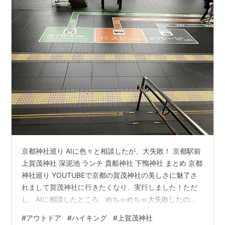
京都神社巡り AIに色々と相談したが、大失敗！ 京都駅前
上賀茂神社 深泥池 ランチ 貴船神社 下鴨神社 まとめ 京都
神社巡り YOUTUBEで京都の賀茂神社の美しさに魅了さ
れまして賀茂神社に行きたくなり、実行しました！ただ
し、AIに相談したところ、めちゃめちゃ大失敗したの
で、皆さんがそうならないように自戒を込めての投稿で
#
アウトドア
#
ハイキング
#
上賀茂神社
す！ AIに色々と相談したが、大失敗！ youtube.com こ