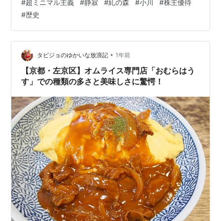
#
超ミニマル主義
#
静寂
#
糺の森
#
小川
#
株主優待
とのない場所が意外と多いものです。下鴨神社もその一
#
歴史
つでしたが、訪れてみると、歴史を感じさせる神社で、
訪れる価値を実感しました。 帰り道は「糺の森」を通り
ました。大きな木々が立ち並び、特に神聖な空気を感じ
る場所です。小川が流…
•
タビジョのゆかいな放浪記
1年前
【京都・左京区】オムライス専門店「おむらはう
す」での種類の多さと美味しさに驚愕！