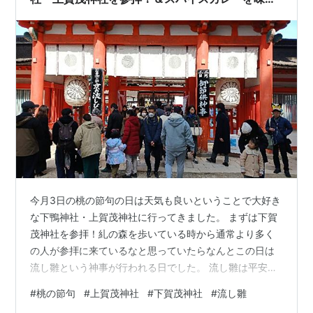
う＠井上商店
今月3日の桃の節句の日は天気も良いということで大好き
な下鴨神社・上賀茂神社に行ってきました。 まずは下賀
茂神社を参拝！糺の森を歩いている時から通常より多く
の人が参拝に来ているなと思っていたらなんとこの日は
流し雛という神事が行われる日でした。 流し雛は平安装
束を着た男女が御手洗川にさんだわらに乗せた雛を流
#
桃の節句
#
上賀茂神社
#
下賀茂神社
#
流し雛
し、子供達の無病息災を願うという神事だそう。ひな祭