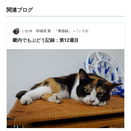
関連ブログ
•
いか＠ 和城境 寓 『看猫録』
1ヶ月前
畿内でもぶどう記録；第12週目