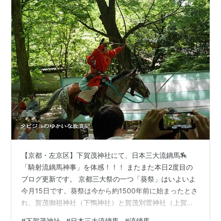
【京都・左京区】下賀茂神社にて、日本三大流鏑馬🏇
「騎射流鏑馬神事」を体感！！！ またまた本日2度目の
ブログ更新です。 京都三大祭の一つ「葵祭」はいよいよ
今月15日です。葵祭は今から約1500年前に始まったとさ
れ、賀茂御祖神社（下鴨神社）と賀茂別雷神社（上賀茂
神社）の例祭にあたります。5月に入ると、葵祭に向けて
#
下賀茂神社
#
日本三大流鏑馬
#
流鏑馬