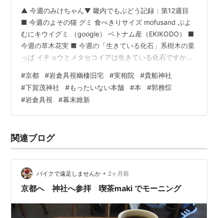
▲ 今週のみけちゃん▼ 畿内でもぶどう記録：第12週目
■ 今週のよその猫 グミ 食べきりサイズ mofusand ぷよ
むにキウイグミ （google） ベトナム産（EKIKODO） ■
今週の草木花実 ■ 今週の「生きている化石」系樹木の葉
っぱ イチョウとメタセコイアは生きている化石ですか？
AI による概要 はい、どちらも大昔の姿を今に残す代表的
#
京都
#
岩倉具視幽棲旧宅
#
実相院
#
貴船神社
な「生きた化石」です。 イチョウ：約2億年前のジュラ
#
下賀茂神社
#
もったいない本舗
#
本
#
郭務悰
紀から地球上に存在しており、環境の変化に強いことか
#
岩倉具視
#
幕末維新
ら現在まで姿を変えずに生き残っている植物です。 メタ
セコイア：かつては化石でしか見つからず「絶滅した」
とされていましたが、1940年代に中国で実際…
関連ブログ
•
バイクで遠足しませんか
2ヶ月前
京都へ 神社へ参拝 喫茶maki でモーニング