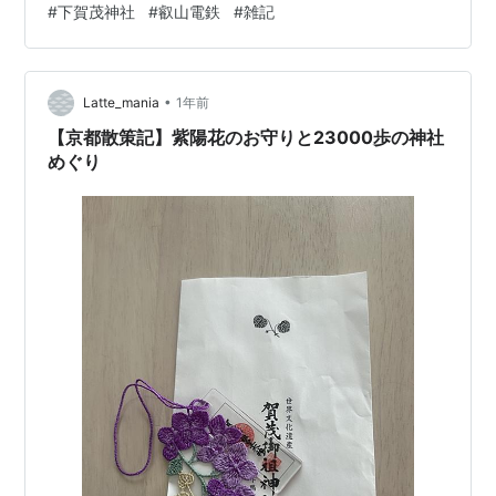
#
下賀茂神社
#
叡山電鉄
#
雑記
のショート動画の景色に魅せられて賀茂神社に行きた
い！っと思いAIに相談の上、スケジュールと移動方法を
確認のうえ、当日は万全の状態で臨んだつもりでし
た・・・ 私が行きたかったのは、京都市右京区にある
•
Latte_mania
1年前
「賀茂神社」で…
【京都散策記】紫陽花のお守りと23000歩の神社
めぐり