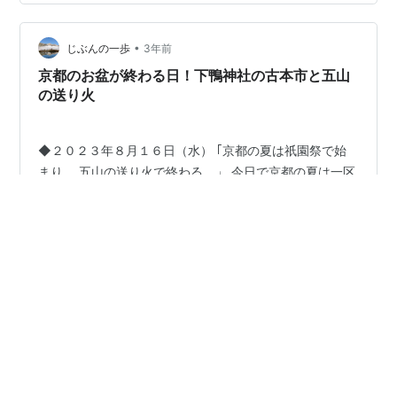
りといえばきらびやかな雛人形を自宅に飾るというイメ
ージだったので雛人形を川に流すことにビックリでした
•
が、もとはケガレを雛人形にうつし払うという神事だっ
じぶんの一歩
3年前
ただなんて驚きです。1000年以上も前から同じ神事が今
京都のお盆が終わる日！下鴨神社の古本市と五山
でも大事に行われて私達が体験できることの凄…
の送り火