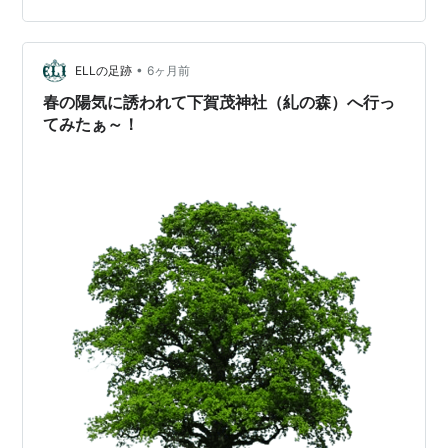
ニングが1700円(*´Д｀)ランチより高いでしょ,、インバ
ウンド価格か そろそろ戻ります、八坂の塔から祇園を抜
•
けます 祇園四条駅から京阪電車に乗ります、出町柳駅で
ELLの足跡
6ヶ月前
下車して 少し歩きます ココに喫茶makiさんが有ります
春の陽気に誘われて下賀茂神社（糺の森）へ行っ
…
てみたぁ～！