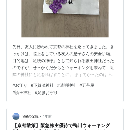
先日、友人に誘われて京都の神社を巡ってきました。き
っかけは、陸上をしている友人の息子さんの安全祈願。
目的地は「足腰の神様」として知られる護王神社だった
のですが、せっかくだからとウォーキングを兼ねて、近
隣の神社にも足を延ばすことに。 まず向かったのは上賀
茂神社。三条から歩いておよそ1時間、途中の景色を楽し
#
お守り
#
下賀茂神社
#
晴明神社
#
五芒星
みながらゆったりと進みます。ここには季節ごとに刺繍
#
護王神社
#
足腰お守り
のお守りが登場し、今はちょうど「紫陽花」のお守りの
時期。自分の分に加えて、お嫁ちゃんの分もいただきま
した。次は「北斗七星」のお守りが登場するそうで、こ
ちらも気になります。 健康長寿 その後は京都御所方面
•
nfufの記録
1年前
へ。途中で立ち寄った**EZE BLEU（エ…
【京都散策】阪急株主優待で鴨川ウォーキング