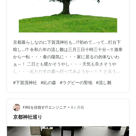
京都暮らしなのに下賀茂神社も…!?初めて…って…灯台下
暗し…!? 令和八年の流し雛は三月三日十時三十分～!! 激寒
から一転・・・春の陽気に・・・家に居るの勿体ないわ
ぁ～！ 二日とも暖かそうやし・・・天気も良さそうや
し・・・糺ただすの森へ行ってみようか～！？ と云う訳
で・・・ 京都に半世紀以上も澄んでいるのに未だ訪れた
#
下賀茂神社
#
糺の森
#
ラグビーの聖地
#
流し雛
ことが無かった・・・下賀茂神社へ行ってみること
に・・・ 国道一号線を東へと走り・・・堀川五条交差点
を左折して北上し御池通を右折して東進・・・ 川原町御
•
池を左折して、更に北上・・・ 出町柳よりもう少し北上
FIREを目指すITエンジニア
6ヶ月前
して下賀茂神社西駐車場へ到着！ 神社の横から入ったけ
京都神社巡り
ど・・・神社には申し訳ないけ…