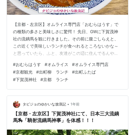
【京都・左京区】オムライス専門店「おむらはうす」で
の種類の多さと美味しさに驚愕！ 先日、GWに下賀茂神
社の流鏑馬を観に行きました。その前に腹ごしらえと、
この近くで美味しいランチが食べれるところないかな～
と思っていたら、ふと、友達がこの辺に住んでるんやっ
た・・・と思い出し聞きました。「おむらはうすは？」
#
おむらはうす
#
オムライス
#
オムライス専門店
と教えてくれ、「おむらはうす 出町柳店」に行ってきま
#
京都観光
#
出町柳 ランチ
#
出町ふたば
した。 場所はこちらになります。下賀茂神社にも近く、
#
下賀茂神社
#
京都 ランチ
そして出町ふたばにも近いところになります。 流鏑馬を
観るために並ばなければ・・・ということで、早めにラ
ンチを済ませたかったので、開店の11時前にはお店に着
きました(*^-^*) 尚、来年も行こう…
•
タビジョのゆかいな放浪記
1年前
【京都・左京区】下賀茂神社にて、日本三大流鏑
馬🏇「騎射流鏑馬神事」を体感！！！