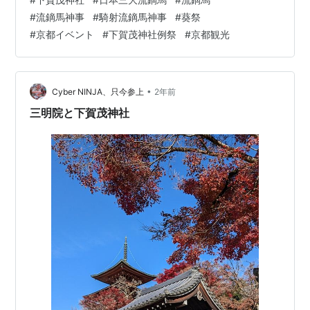
さまざまな行事（前儀）が行われますが、本日3日は糺の
#
流鏑馬神事
#
騎射流鏑馬神事
#
葵祭
森の馬場で「流鏑馬神事」が行われました。流鏑馬とは
#
京都イベント
#
下賀茂神社例祭
#
京都観光
伝統的な作法と装束姿の射手が馬に乗り、駆け抜けなが
ら矢を的に射る武術です。下賀茂神社の流鏑馬神事は、
日本三大流鏑馬の一つと言われ、他には 長野県の「若一
王子神社例大祭」、神奈川県の「鶴岡八…
•
Cyber NINJA、只今参上
2年前
三明院と下賀茂神社