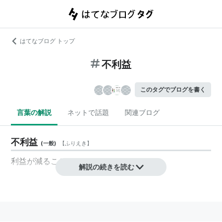
はてなブログ トップ
不利益
このタグでブログを書く
言葉の解説
ネットで話題
関連ブログ
不利益
(
一般
)
【
ふりえき
】
利益が減ること
解説の続きを読む