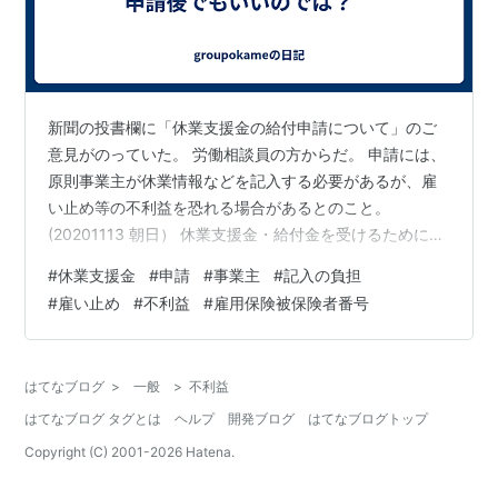
新聞の投書欄に「休業支援金の給付申請について」のご
意見がのっていた。 労働相談員の方からだ。 申請には、
原則事業主が休業情報などを記入する必要があるが、雇
い止め等の不利益を恐れる場合があるとのこと。
(20201113 朝日） 休業支援金・給付金を受けるためには
事業主に ・雇用保険適用事業所番号、労働保険番号 ・雇
#
休業支援金
#
申請
#
事業主
#
記入の負担
用保険被保険者番号 ・該当者の就業日 等９項目１３点の
#
雇い止め
#
不利益
#
雇用保険被保険者番号
記入が必要だ。 平常時でも総務担当があればよいが、こ
の事業存続が問われるタイミングで社長が事業にかかり
きりであれば、キビシイ。 気持ちがあっても厳しいの
はてなブログ
>
一般
>
不利益
に、従業員への気持ちがなければ、まずキビシイのでは
はてなブログ タグとは
ヘルプ
開発ブログ
はてなブログトップ
ないだろうか？ 産休、育休時…
Copyright (C) 2001-
2026
Hatena.