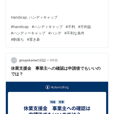
Handicap. ハンディキャップ
#
handicap
#
ハンディキャップ
#
不利
#
不利益
#
ハンディーキャップ
#
ハンデ
#
不利な条件
#
駒落ち
#
置き碁
•
groupokameの日記
6年前
休業支援金 事業主への確認は申請後でもいいの
では？