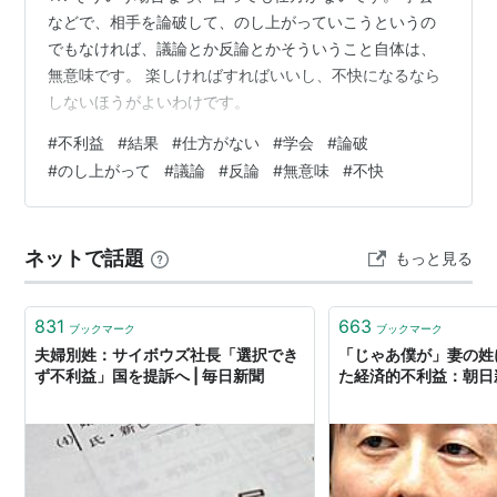
などで、相手を論破して、のし上がっていこうというの
でもなければ、議論とか反論とかそういうこと自体は、
無意味です。 楽しければすればいいし、不快になるなら
しないほうがよいわけです。
#
不利益
#
結果
#
仕方がない
#
学会
#
論破
#
のし上がって
#
議論
#
反論
#
無意味
#
不快
ネットで話題
もっと見る
831
663
ブックマーク
ブックマーク
夫婦別姓：サイボウズ社長「選択でき
「じゃあ僕が」妻の姓
ず不利益」国を提訴へ | 毎日新聞
た経済的不利益：朝日