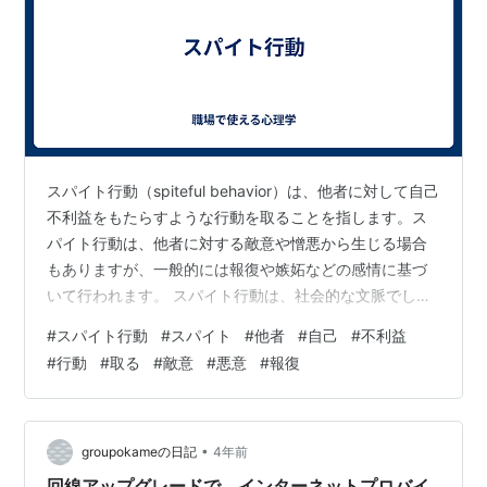
スパイト行動（spiteful behavior）は、他者に対して自己
不利益をもたらすような行動を取ることを指します。ス
パイト行動は、他者に対する敵意や憎悪から生じる場合
もありますが、一般的には報復や嫉妬などの感情に基づ
いて行われます。 スパイト行動は、社会的な文脈でしば
しば研究されます。実験経済学やゲーム理論の分野で
#
スパイト行動
#
スパイト
#
他者
#
自己
#
不利益
は、特に「スパイトゲーム」と呼ばれるゲーム理論のモ
#
行動
#
取る
#
敵意
#
悪意
#
報復
デルで扱われることがあります。スパイトゲームでは、
参加者は相手に対して自己不利益をもたらす選択肢を選
ぶことができます。このような行動は、他者に対しての
報復や嫉妬から生じることがありますが、協力の欠如や
•
groupokameの日記
4年前
トラストの低下など、社会的な問…
回線アップグレードで、インターネットプロバイ