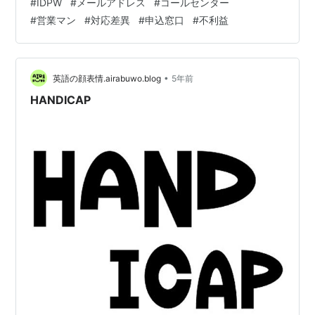
#
IDPW
#
メールアドレス
#
コールセンター
きるらしい。 （プロバイダーによるのかもしれない
#
営業マン
#
対応差異
#
申込窓口
#
不利益
が・・・） ID PW、メールアドレスは変えたくない。 こ
の基本的な項目が、申し込み先によって違うのはおかし
くないだろうか？
•
英語の顔表情.airabuwo.blog
5年前
HANDICAP