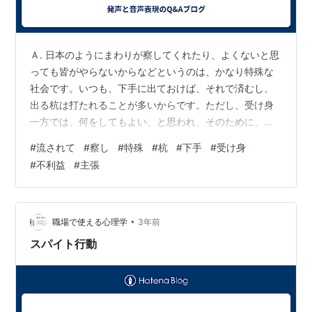
Ａ. 日本のようにまわりが察してくれたり、よくないと思
っても皆がやらないからなどというのは、かなり特殊な
社会です。いつも、下手に出ておけば、それで済むし、
出る杭は打たれることが多いからです。ただし、受け身
一方では、何をしてもよい、と思われ、そのために、不
利益を被ることもあるでしょう。ときに主張したり行動
#
流されて
#
察し
#
特殊
#
杭
#
下手
#
受け身
して、流されてばかりではないことをアピールしておき
#
不利益
#
主張
ましょう。
•
職場で使える心理学
3年前
スパイト行動