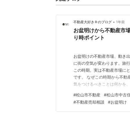
•
不動産大好きＲのブログ
1年前
お盆明けから不動産市
り時ポイント
お盆明けの不動産市場、動き出
に街の空気が変わります。旅
この時期。実は不動産市場にと
です。 なぜこの時期から不動
気をつけるべきことは何かを、
由 この時期に増える物件の特
#
松山市不動産
#
松山市中古
ント まとめ：動き出しを逃さ
#
不動産売却相談
#
お盆明け
が集まる機会。その中で「そろ