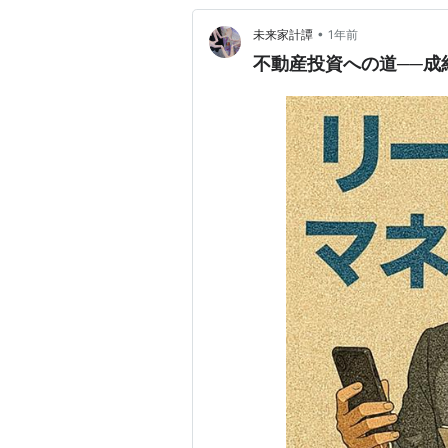
•
未来家計譚
1年前
不動産投資への道──成