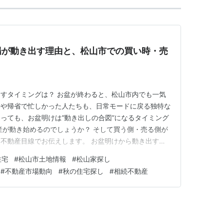
場が動き出す理由と、松山市での買い時・売
すタイミングは？ お盆が終わると、松山市内でも一気
行や帰省で忙しかった人たちも、日常モードに戻る独特な
っても、お盆明けは“動き出しの合図”になるタイミング
産が動き始めるのでしょうか？ そして買う側・売る側が
不動産目線でお伝えします。 お盆明けから動き出す理
徴 買う側が意識したいポイント 売る側が意識したいポイ
住宅
#
松山市土地情報
#
松山家探し
ないために お盆明けから動き出す理由 お盆は親戚や家族
#
不動産市場動向
#
秋の住宅探し
#
相続不動産
そろ家をどうす…