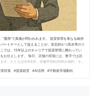
、“運用”で真価が問われれます。 賃貸管理を単なる維持
略パートナーとして捉えることが、安定的かつ高水準のリ
こでは、15年以上のキャリアで賃貸管理に携わってい
をお伝えします。 毎日、店舗の現場には、数字では語
ます。たとえば今年8月。店舗平均約30件の成約、そし
られる問合せ反響は実に約200件──。その一つひとつ
空室対策
#
賃貸経営
#
AI活用
#
不動産市場動向
ーナーの経営に直結する生きた市場データです。 この
せん。どの家賃水…