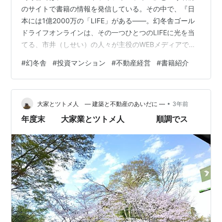
のサイトで書籍の情報を発信している。その中で、『日
本には1億2000万の「LIFE」がある――。幻冬舎ゴール
ドライフオンラインは、その一つひとつのLIFEに光を当
てる、市井（しせい）の人々が主役のWEBメディアで
す。掲載ジャンルは、論説、小説、仕事、お金、文化、
#
幻冬舎
#
投資マンション
#
不動産経営
#
書籍紹介
食、エッセイ、健康など。毎日15本以上の記事をお届け
しています』と、サイトの紹介が行われている。 なん
と、ここに拙書『投資マンションが気になったら読む
•
本』が紹介されており、書籍より一部抜粋・編集したも
大家とツトメ人 ― 建築と不動産のあいだに ―
3年前
のが、計12回にわたり取り上げられている。それぞれの
年度末 大家業とツトメ人 順調でス
回ごとにイメージ写真が載せられており…