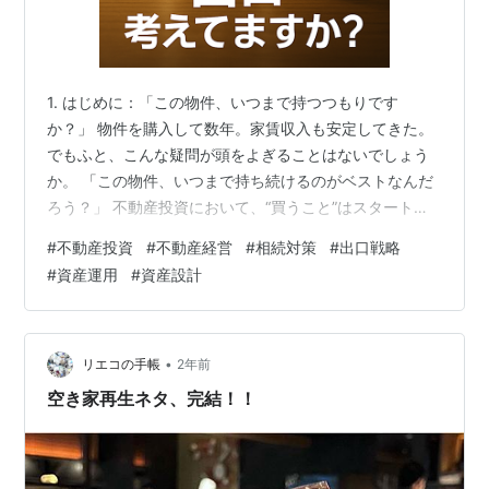
1. はじめに：「この物件、いつまで持つつもりです
か？」 物件を購入して数年。家賃収入も安定してきた。
でもふと、こんな疑問が頭をよぎることはないでしょう
か。 「この物件、いつまで持ち続けるのがベストなんだ
ろう？」 不動産投資において、“買うこと”はスタートラ
インにすぎません。本当に問われるのは、「どうやって
#
不動産投資
#
不動産経営
#
相続対策
#
出口戦略
終わらせるか」──つまり、出口戦略です。 そしてその出
#
資産運用
#
資産設計
口は、「売却」だけではありません。「保有し続ける」
「相続・承継する」など、いくつもの選択肢がありま
す。 今回は、不動産投資の“着地地点”を見据えた視点
で、出口と資産設計の考え方を整理してみたいと思いま
•
リエコの手帳
2年前
す。 2. 出口戦略の基本パターンはこ…
空き家再生ネタ、完結！！