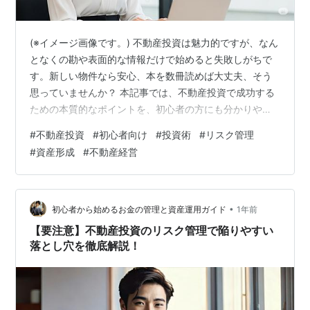
(※イメージ画像です。) 不動産投資は魅力的ですが、なん
となくの勘や表面的な情報だけで始めると失敗しがちで
す。新しい物件なら安心、本を数冊読めば大丈夫、そう
思っていませんか？ 本記事では、不動産投資で成功する
ための本質的なポイントを、初心者の方にも分かりやす
く解説します。 ・「なんとなく」投資は危険信号！デー
#
不動産投資
#
初心者向け
#
投資術
#
リスク管理
タに基づいた判断を ・新しさだけでは不十分！入居者に
#
資産形成
#
不動産経営
選ばれる物件の条件 ・本を読んだだけでは足りない！実
践で磨く知識と経験 ・成功への道筋：計画性とリスク管
理の重要性 ・「なんとなく」投資は危険信号！データに
基づいた判断を 不動産投資を「なんとなく勘で」進める
•
初心者から始めるお金の管理と資産運用ガイド
1年前
のは、非常に危険なアプローチで…
【要注意】不動産投資のリスク管理で陥りやすい
落とし穴を徹底解説！