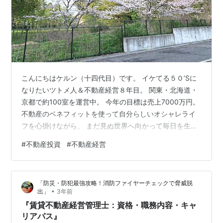
こんにちはケルン（十四代目）です。 イケてる５０’Sに
なりたいツトメ人＆不動産経営８年目。 関東・北海道・
京都で約100室を運営中。 今年の目標は売上7000万円。
不動産のベネフィットを使って自分らしいオシャレライ
フを心掛けながら、 まだ見ぬ世界へ向かって毎日を生き
ています。 本日は３月２８日。 ツトメ仕事の今年度もあ
#
不動産投資
#
不動産経営
と３日間となりました。 ワタシのツトメ先は、なんと期
末を重んじない会社だろうと思っておりまして、期末の
踏ん張りを会社ぐるみで阻害してきます。。。 明日も会
「防災・防犯最強攻略！消防ファイヤーチェックで脅威脱
社行事がありまして、営業マンとしての意地とプライド
•
出」
3年前
も、深い霧に飲まれて年中常夏のような気分になりま
『賃貸不動産経営管理士：資格・職務内容・キャ
す。こんな会社もあるんだあ…
リアパス』