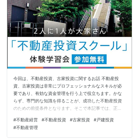
今回は、不動産投資、古家投資に関するお話 不動産投
資、古家投資は非常にプロフェッショナルなスキルが必
要であり、有効な資金管理を行う上で役立ちます。かな
らず、専門的な知識を得ることが、成功した不動産投資
のための前提条件となります。そこで本記事では、正し
いタイミングで不動産、古家投資を始めるためのステッ
#
不動産経営
#
不動産投資
#
古家投資
#
戸建投資
プを踏みながら、リスク管理についても詳しく解説して
#
不動産管理
いきたいと思います。 不動産投資は、市場の動向を熟知
する必要があります。不動産投資では、価格変動に関す