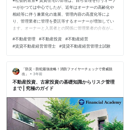
※社会的背景※ 賃貸住宅の管理は、自ら管理を行うオーナ
ーがかつては中心でしたが、近年はオーナーの高齢化や
相続等に伴う兼業化の進展、管理内容の高度化等によ
り、管理業者に管理を委託等するオーナーが増加してい
ます。オーナーと入居者との関係に管理業者の介在が増
える中で、管理業者とオーナー、あるいは入居者との間
#
不動産管理
#
不動産投資
#
不動産経営
でトラブルが多く発生しています。また、賃貸経営を管
#
賃貸不動産経営管理士
#
賃貸不動産経営管理士試験
理業者にいわば一任できる“サブリース方式”が普及してい
ますが、このサブリース方式では、家賃保証等の契約条
件の誤認を原因とするトラブルが多発し、社会問題化し
「防災・防犯最強攻略！消防ファイヤーチェックで脅威脱
ています。 ※賃貸住宅とは、賃貸借契約を締結し賃借す
•
出」
3年前
ることを目的とした、人の居住の用に供にする…
不動産投資、古家投資の基礎知識からリスク管理
まで | 究極のガイド