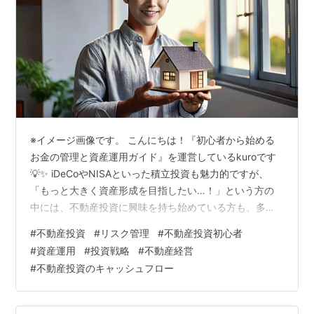
※イメージ画像です。 こんにちは！『初心者から始める
お金の管理と資産運用ガイド』を運営しているkuroです
💡✨ iDeCoやNISAといった積立投資も魅力的ですが、
「もっと大きく資産形成を目指したい…！」という方の
中には、不動産投資に興味を持ち始めている方も、多い
のではないでしょうか？🏠📈 ですが、不動産投資は、ミ
#
不動産投資
#
リスク管理
#
不動産投資初心者
ドルリスク・ミドルリターンといわれるように、堅実な
#
資産運用
#
投資戦略
#
不動産経営
長期投資の手段でありながら、見落とされがちなリスク
#
不動産投資のキャッシュフロー
や、落とし穴が潜んでいます⚠️ とくに初心者の方にとっ
ては、表面的な利回りだけに目を奪われてしまい、「知
らなかった…」では済まされないような、事態に陥るケ