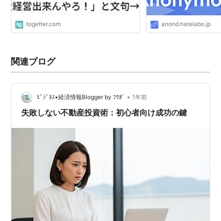
togetter.com
anond.hatelabo.jp
関連ブログ
•
ﾋﾞｼﾞﾈｽ•経済情報Blogger by ﾌｳｶﾞ
1年前
失敗しない不動産投資術：初心者向け成功の鍵