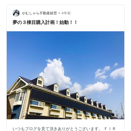
る情報に熟知する必要があり、特に、古家投資の場合
は、実際に地域の情報やその取引に関する知識を熟知す
•
がむしゃら不動産経営
4年前
ることが大切です。古家を投資する前に調査を行い、
夢の３棟目購入計画！始動！！
取…
いつもブログを見て頂きありがとうございます。 ＦＩＲ