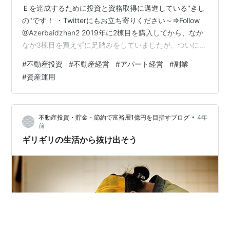
Ｅを達成するために投資と資格取得に邁進している"きし
の"です！ ・Twitterにもお立ち寄りください～⇒Follow
@Azerbaidzhan2 2019年に2棟目を購入してから、なか
なか3棟目を買えずに足踏みをしていましたが、ついにつ
いに3棟目が購入できるかもしれません！？ ということ
#
不動産投資
#
不動産経営
#
アパート経営
#
副業
で今回の記事は「3棟目購入への道のり」です。 何故ア
#
資産運用
パートを買うのか？ 購入する物件はどんな物件？ 買付申
込書を提出！ この物件を買うとどうなる？ 何故アパート
を買うのか？ 2030年までにメガ大家になってFIREする
•
不動産投資・貯金・節約で富裕層1億円を目指すブログ
4年
という夢があります。 そもそもメガ大家…
前
ギリギリの生活から抜け出そう