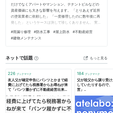
だけでなくアパートやマンション、テナントビルなどの
資産価値にも大きな影響を与えます。 「とりあえず近所
の塗装業者に依頼した」 「一度修理したのに数年後に再
発した」 というケースは決して珍しくありません。 実は
雨漏りの原因は表面上では判断が難しく、適切な診断と
#
雨漏り修理
#
防水工事
#
屋上防水
#
不動産経営
防水工事の専門知識が求められます。 本記事では、雨漏
#
建物メンテナンス
りを根本から解決したい方に向けて、防水専門店へ依頼
するメリットについて解説します。 雨漏りは放置すると
資産価値を大きく下げる なぜ雨漏り修理は再発するの
ネットで話題
もっと見る
か？ 防水専門店へ依頼するメリット ① 防水工事の専門
知識が豊富 ② 原因調査の精度が…
226
184
ブックマーク
ブックマーク
友人父が確定申告にパンツとかまで経
父が祖父から譲り受け
費に上げてたら税務署からお尋ねが来
していたりするので、
て「パンツ履かずに不動産経営出来ん
営」..
やろ！」と文句→きっちり追徴喰らっ
てた