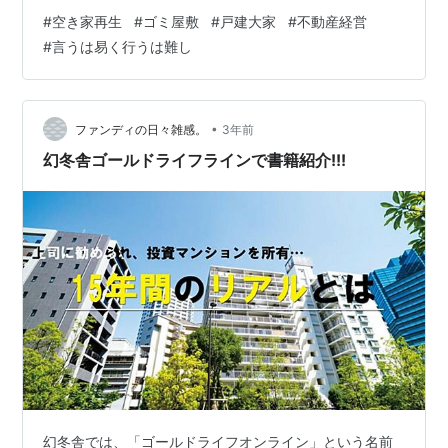
30年間一度も修繕をしておらず、キッチンなどの水回り
#
空き家再生
#
ゴミ屋敷
#
戸建大家
#
不動産経営
の多くが壊れて使用不可であり、家中の壁紙はヤニと油
#
言うは易く行うは難し
汚れでベッタベタ、なぜかベランダに桜の巨木が植わっ
ており、庭に生えている木が地中の排水管を突き破って
いて、極め付けは家中に物が溢れゴミ屋敷になっている
と言う状況でありました。 私も要らn…と思いましたが、
•
ファンディの日々雑感。
3年前
調べて行く中で不動産を相続放棄…
幻冬舎ゴールドライフラインで書籍紹介!!!
幻冬舎では、「ゴールドライフオンライン」という名前