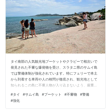
タイ南部の人気観光地プーケットやクラビーで相次いで
発見された不審な爆発物を受け、スラタニ県のサムイ島
では警備体制が強化されています。特にフェリーで本土
から到着する車両や人の検問が徹底され、観光地として
知られるこの島に不審人物が入り込まないよう、厳重な
チェックが行われています。バンコクポストが2025年7
#
タイ
#
サムイ島
#
プーケット
#
不審物
#
警備
月1日に伝えています。 6月29日、サムイ島のフェリータ
#
強化
ーミナルでは、地元警察に加えて、入国管理官、観光警
察、そして第4管区の治安作戦司令部（ISOC）の兵士ら