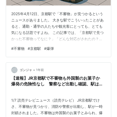
2025年4月12日、京都駅で「不審物」が見つかるという
ニュースがありました。 大きな駅でこういったことがあ
ると、通勤・通学の人たちや観光客にとっても、とても
気になる話題ですよね。 この記事では、「京都駅で見つ
かった不審物ってなに？」「どんな対応がされたの？」
「私たちはどう行動すればいいの？」という疑問に、で
#
不審物
#
京都駅
#
爆弾
きるだけわかりやすく答えていきます。 「不審物」って
なに？ まず、「不審物」とは、持ち主がわからない荷物
や、置いてある理由が不明なもののことです。 たとえ
•
ば、誰かが改札近くにかばんを置きっぱなしにして立ち
ゴンジャ
1年前
去った場合、それが「不審物」として扱われることがあ
【速報】JR京都駅で不審物も外国製のお菓子か
ります。 特に人が多く集まる駅や空港…
爆発の危険性なし 警察など出動し確認、駅は一
時閉鎖
1/7 読売テレビニュース（読売テレビ） JR京都駅でけ
さ、不審物が見つかり、消防や警察が出動し、駅が一時
封鎖されました。不審物は外国製のお菓子とみられ、爆