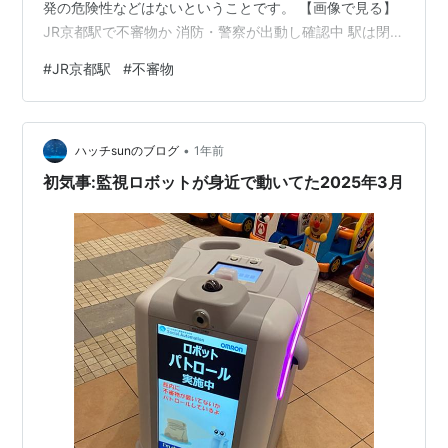
発の危険性などはないということです。 【画像で見る】
JR京都駅で不審物か 消防・警察が出動し確認中 駅は閉鎖
読売テレビニュース 午前6時45分ごろ、JR京都駅の駅員
#
JR京都駅
#
不審物
から「不審物が放置されている」と警察に通報がありま
した。不審物とみられるものは発泡スチロールの箱で黄
色いテープで巻かれていて、JR京都線の大阪駅方面のホ
•
ームで見つかったということですが、警察によります
ハッチsunのブログ
1年前
と、外国製のお菓子とみられ、爆発の危険性はないとい
初気事:監視ロボットが身近で動いてた2025年3月
うことです。 消防によるとけ…