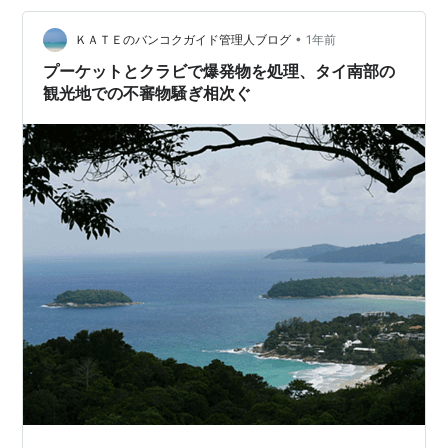
が協力し、すべての来島者に対する検査を実施しまし
た。 この措置は、プーケット国際空港付近に放置された
•
ＫＡＴＥのバンコクガイド管理人ブログ
1年前
バイクから爆発物とみられる物体が見つ…
プーケットとクラビで爆発物を処理、タイ南部の
観光地での不審物騒ぎ相次ぐ