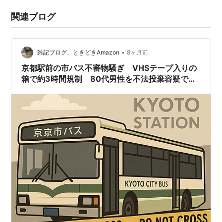
関連ブログ
•
雑記ブログ、ときどきAmazon
8ヶ月前
京都駅前の市バス不審物騒ぎ VHSテープ入りの
箱で約3時間規制 80代男性を不法投棄容疑で書
類送検