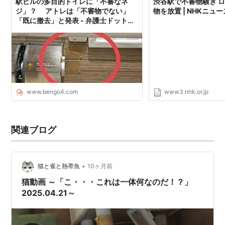
駅ビルの多目的トイレに「不審なネ
渋谷駅で不審物騒ぎ 
ジ」？ アトレは「不審物でない」
物を放置 | NHKニュー
「既に撤去」と発表 - 弁護士ドットコ
ムニュース
www.bengo4.com
www3.nhk.or.jp
関連ブログ
•
猫と雀と熱帯魚
10ヶ月前
猫動画 ～「こ・・・これは一体何なのだ！？」
2025.04.21～