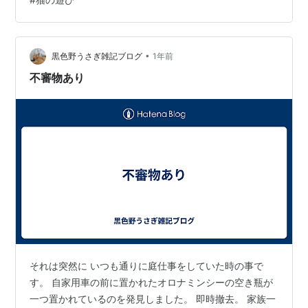
www.suzumeneko1.com 「こ・・・これは一体何なの
だ！？」2025.04.21 今回は、不審物を監視する孤高の猫
様むくの様子をご覧頂こうと思います。 ベッドの掛け布
団がもぞもぞと動いていま…
•
黒色野うさぎ雑記ブログ
1年前
不審物あり
それは突然に いつも通りに庭仕事をしていた時の事で
す。 自家用車の前に置かれたオロナミンシーの空き瓶が
一つ置かれているのを発見しました。 即時撤去。 家族一