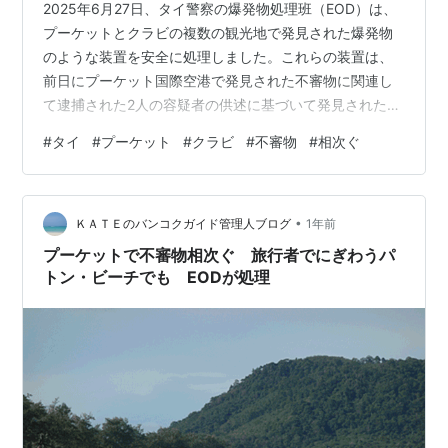
2025年6月27日、タイ警察の爆発物処理班（EOD）は、
プーケットとクラビの複数の観光地で発見された爆発物
のような装置を安全に処理しました。これらの装置は、
前日にプーケット国際空港で発見された不審物に関連し
て逮捕された2人の容疑者の供述に基づいて発見されたも
のです。バンコクポストが伝えています。 プーケットの
#
タイ
#
プーケット
#
クラビ
#
不審物
#
相次ぐ
パトンビーチでは、6月27日午前11時ごろ、イルカ公園か
ら約200メートル離れた場所で不審物が見つかり、EOD
が高圧の水砲で処理を実施。その後、同じくプーケット
•
の観光名所であるプロムテープ岬でもコンクリートの中
ＫＡＴＥのバンコクガイド管理人ブログ
1年前
に埋められた装置が発見され、安全に破壊されました。
プーケットで不審物相次ぐ 旅行者でにぎわうパ
警察によれば、これらの装置…
トン・ビーチでも EODが処理