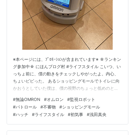
※本ページには、ﾌﾟﾛﾓｰｼｮﾝが含まれています※ ☆ランキン
グ参加中☆ にほんブログ村 #ライフスタイル こいつ、い
っちょ前に、僕の動きをチェックしやがったよ。内心、
ちょいビビった。 あるショッピングモールでトイレに向
かおうとしていた僕は、僕の視野のちょっと低めのとこ
ろで不審な動きをしているこいつを発見した。「おー、
#
無論OMRON
#
オムロン
#
監視ロボット
ロボットだ」と思わず発した僕のほうをクルッと振り返
#
パトロール
#
不審物
#
ショッピングモール
るというか、彼的には回旋しやがったから、ちょっとビ
#
ハッチ
#
ライフスタイル
#
初気事
#
浅田真央
ビったのだ。低いところだったから、掃除ロボット、つ
まりはルンバ的な機能をもったやつかな？と一瞬思った
がちがったぁ～。 前回シリーズリンク hatch51.com 僕