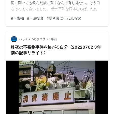
同に聞いても飲んだ後に置くなんて有り得ない。そう口
をそろえて言いました。 昔の平和な日本ならば、ただの
ポイ捨て。 そう開き直ってポイ捨て犯に数週間怒りと怨
#
不審物
#
不法投棄
#
空き巣に狙われる家
嗟の念を送る程度で終わっていました。 ですが、現代社
会では状況は変わりました。 人の出入りがあるか否かを
調べる犯罪者の典型的な行動であると知っているからで
•
す。 まあ急に言われても何を言っているのだね君は？と
ハッチsunのブログ
1年前
返されるのが落ちでしょう。 同じ山形県内ですでに外国
昨夜の不審物事件を怖がる自分〈20220702 3年
人犯罪グループによる犯行が起きて…
前の記事リライト〉