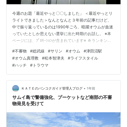
今週のお題「最近やっと〇〇しました」 ＜最近やっとリ
ライトできました＞なんとなんと３年前の記事だけど、
中で振り返っているのは1990年ごろ、暗躍オウムが血迷
っていたとしか思えない選挙に出た時期のお話し。 ※本
ページには、ﾌﾟﾛﾓｰｼｮﾝが含まれています※ ☆ランキング
参加中☆ にほんブログ村 #ライフスタイル 1990年の選
#
不審物
#
総武線
#
サリン
#
オウム
#
津田沼駅
挙運動時のオウムガール こんにちは，皆さん。昨夜のＪ
#
オウム真理教
#
松本智津夫
#
ライフスタイル
Ｒ総武線車内での不審物事件，ニュース速報で見たとき
#
ハッチ
#
トラウマ
は，びっくりさせられましたが，爆発物処理班が出動し
調べた結果が爆発物ではないことがわかって，まずはホ
ッとしたところでした。 前回シリーズリンク
hatch51.com でも…
•
ＫＡＴＥのバンコクガイド管理人ブログ
1年前
サムイ島で警備強化、プーケットなど南部の不審
物発見を受けて