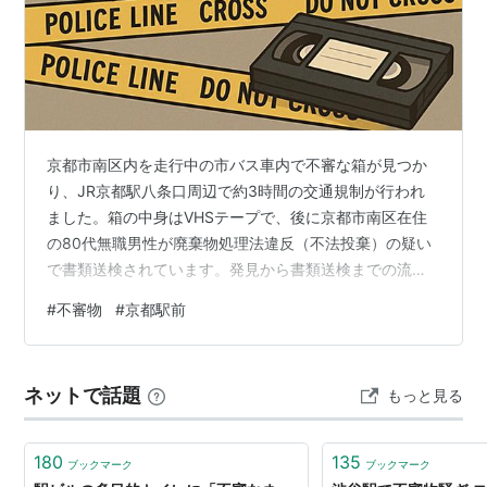
京都市南区内を走行中の市バス車内で不審な箱が見つか
り、JR京都駅八条口周辺で約3時間の交通規制が行われ
ました。箱の中身はVHSテープで、後に京都市南区在住
の80代無職男性が廃棄物処理法違反（不法投棄）の疑い
で書類送検されています。発見から書類送検までの流れ
を整理します。 京都駅前の市バス不審物騒ぎVHSテープ
#
不審物
#
京都駅前
入りの箱 広告の下に記事の続きがあります。ペコリ 京都
駅南側のJR京都駅・八条口周辺で、秋の朝に市バスの不
審物通報がありました。車内で見つかった箱の中身は、
ネットで話題
もっと見る
爆発物ではなくVHSテープ。後日、この箱を車内に置き
去りにしたとされる80代の男性が、廃棄物処理法違反の
疑いで書類送検されています。 …
180
135
ブックマーク
ブックマーク