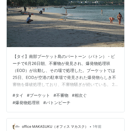
【タイ】南部プーケット島のパートーン（パトン）・ビ
ーチで6月26日朝、不審物が発見され、爆発物処理班
（EOD）が出動し、その場で処理した。プーケットでは
25日、EODが空港の駐車場で発見された爆発物らしき不
審物を爆破処理しており、不審物騒ぎが続いている。 26
日の不審物は、パトン・ビーチ中心となるドルフィン広
#
タイ
#
プーケット
#
不審物
#
相次ぐ
場から200メートル離れた場所で見つかったと報じられ
#
爆発物処理班
#
パトンビーチ
ている。EODが11時頃に高水圧銃で処理した。爆発物と
明言していないが、「回路を無効にした」と説明してい
ることから、起爆が可能なものであったことが伺える。
25日のプーケット空港での爆破処理では、半径200メー
•
office MAKASUKU（オフィス マカスク）
1年前