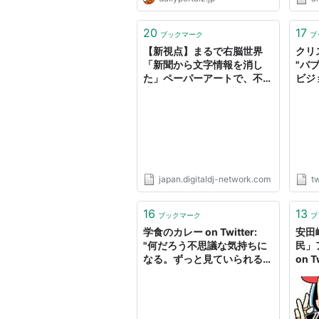
20
17
ブックマーク
ブ
【新視点】まるで右脳世界
クリス
「新聞から文字情報を消し
"バ
た」ペーパーアートで、不思
ビジ
議な気持ちになる:DDN
なん
JAPAN
ルム
んな
をし
議な
る。
人も
japan.digitaldj-network.com
tw
http
16
13
ブックマーク
ブ
学食のカレー on Twitter:
安田
"何だろう不思議な気持ちに
民」
なる。ずっと見ていられる。
on 
https://t.co/4Iqavls1Kq"
大学
NH
http
湾と