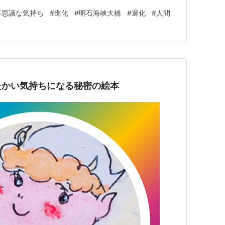
満たなかった時代と考えると、とても短い感じがする
不思議な気持ち
#
進化
#
明石海峡大橋
#
退化
#
人間
ちらも大差ない。 少なくとも私たちが学んできたこと
る環境や仕組みについては進…
たかい気持ちになる秘密の絵本