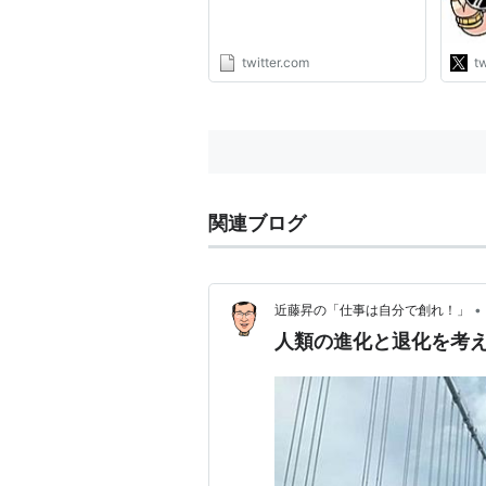
と心
たく
ると
twitter.com
tw
髄反
はな
関連ブログ
•
近藤昇の「仕事は自分で創れ！」
人類の進化と退化を考