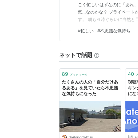
ごく忙しいはずなのに「あれ
気…なのかな？ プライベート
す。 朝も６時ぐらいに自然と
か～って感じで起きれます。 
#
忙しい
#
不思議な気持ち
飲み忘れには要注意。ちゃんと
のテーマ：「忙しいのに、元気
ネットで話題
89
40
ブックマーク
たくさんの人の「自分だけあ
視聴
るある」を見ていたら不思議
キン
な気持ちになった
にな
dailyportalz.jp
a