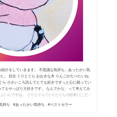
の紹介をしていきます。 不思議な気持ち、あったかい気
た。 目次 ぐりとぐら おおきな木 りんごがたべたいね
とぐら 小さいころ読んでとても好きでずっと心に残ってい
みてもやっぱり大好きです。 なんでかな、って考えてみ
いんですね。 ぐりとぐら [ぐりとぐらの絵本] (こども
 おおむら ゆりこ |本 | 通販 | Amazon おおきな木 ち
気持ち
#
あったかい気持ち
#
ベストセラー
しめるベストセラー絵本です。現在は村上春樹さん訳で出