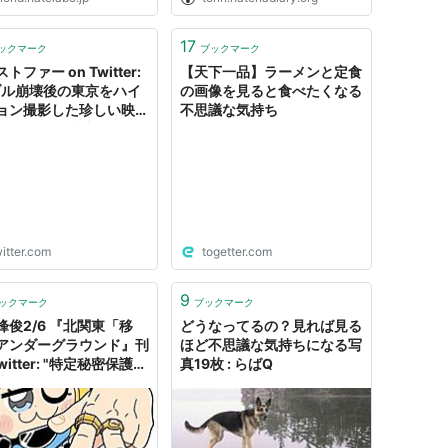
17
ックマーク
ブックマーク
トファー on Twitter:
【天下一品】ラーメンと定食
ブル崩壊後の東京をハイ
の画像を見ると食べたくなる
ョン撮影した珍しい映像
不思議な気持ち
だけど、当時独特のフィ
の質感がないせいか、み
で巧妙に1992年のふり
てるんじゃないかと不思
気持ちにさせるものがあ
ここで中一ぐらいだった
今はもう40歳か。
itter.com
togetter.com
s://t.co/NjWUeQgl0L"
9
ックマーク
ブックマーク
峰俊2/6 『北関東「移
どうなってるの？見れば見る
アンダーグラウンド』刊
ほど不思議な気持ちになる写
Twitter: "特定秘密保護法
真19枚 : らばQ
生ら渋谷でデモ行進
Kニュース
://t.co/PvDa8fhfYJ 台
か香港の学生がやってる