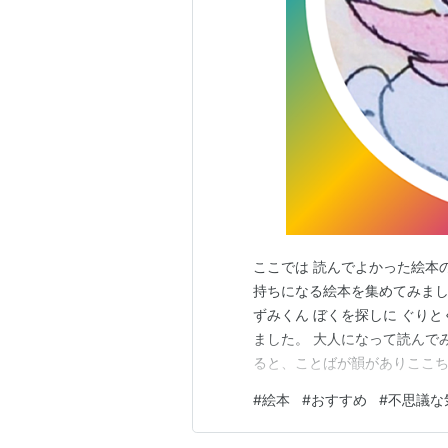
ここでは 読んでよかった絵本
持ちになる絵本を集めてみまし
ずみくん ぼくを探しに ぐり
ました。 大人になって読んで
ると、ことばが韻がありここちよ
のとも傑作集) | なかがわ りえこ,
#
絵本
#
おすすめ
#
不思議な
いさなお子様から大人まで楽
版され…