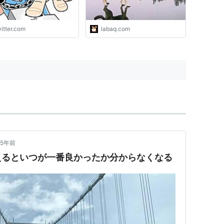
打たれて心情的に応援し
なるのに、日本でやって
嫌悪感しかない（ほぼ脊
itter.com
labaq.com
射）不思議。この気持ち
ぜなんだろう。"
5年前
えるといつが一番良かったか分からなくなる