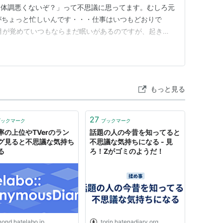
、体調悪くないぞ？」って不思議に思ってます。むしろ元
がちょっと忙しいんです・・・仕事はいつもどおりで
目が覚めていつもならまだ眠いがあるのですが、起きる
 薬の量と気づき💊 薬は変わらずだけど、忙しさの中で
飲んでます！あと日中の眠気が今日はなかった。 今日
？な気分」 でも正…
もっと見る
27
ブックマーク
ブックマーク
率の上位やTVerのラン
話題の人の今昔を知ってると
グ見ると不思議な気持ち
不思議な気持ちになる - 見
る
ろ！Zがゴミのようだ！
nond.hatelabo.jp
torin.hatenadiary.org