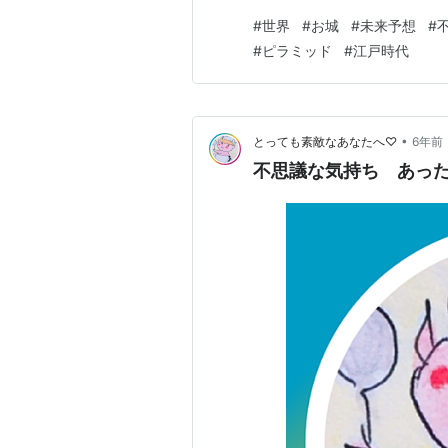
１００年だ。 昔、５０年にも
#
世界
#
お城
#
未来予想
#
が、人類の歴史から見れば、ど
#
ピラミッド
#
江戸時代
から類推すると、人間が生活す
•
とっても素敵なあなたへ♡
6年前
不思議な気持ち あっ