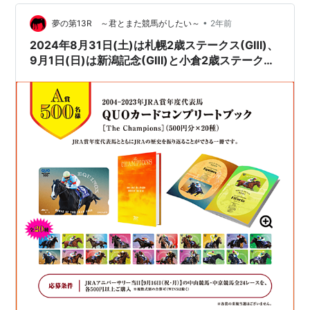
と思ってるんじゃない!? フジユージーンあんなにデカい
•
のか 今知ったわw 俺は信じるぞ フジユージーンは勝てる
夢の第13R ～君とまた競馬がしたい～
2年前
父ゴールデンバローズで草 ゴールデンバローズからこん
2024年8月31日(土)は札幌2歳ステークス(GⅢ)、
な大物出…
9月1日(日)は新潟記念(GⅢ)と小倉2歳ステークス
(GⅢ)とサマーチャンピオン(JpnⅢ)、3日(火)は不
来方賞(JpnⅡ)