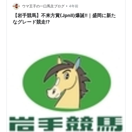
ン、次走に期待!! まずは、馬体をケアしてもらってくだ
•
ウマ王子の一口馬主ブログ
4年前
さいね お大事に。 …
【岩手競馬】不来方賞(JpnⅡ)爆誕!!｜盛岡に新た
なグレード競走!?