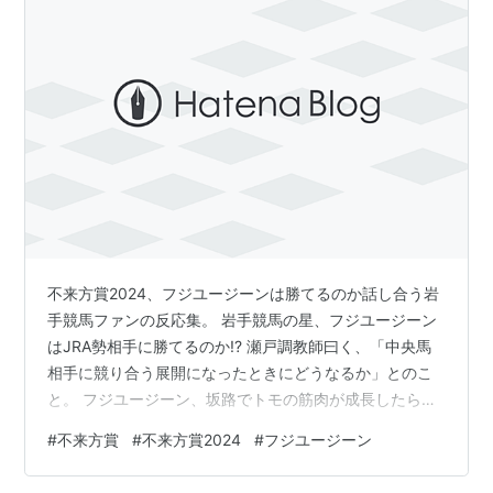
不来方賞2024、フジユージーンは勝てるのか話し合う岩
手競馬ファンの反応集。 岩手競馬の星、フジユージーン
はJRA勢相手に勝てるのか!? 瀬戸調教師曰く、「中央馬
相手に競り合う展開になったときにどうなるか」とのこ
と。 フジユージーン、坂路でトモの筋肉が成長したらし
い パワーアップしたなこれは そもそも当日の馬体重はど
#
不来方賞
#
不来方賞2024
#
フジユージーン
れくらいや!? フジユージーンVSJRA勢ついに来たな 東京
ダービー狙ってたくらいだから陣営としては勝負になる