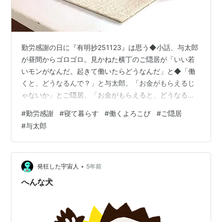
勤労感謝の日に『有明抄251123』は思う◆小話、与太郎
が昼間からゴロゴロ。見かねた横丁のご隠居が「いい若
いモンがなんだ。起きて働いたらどうなんだ」と◆「働
くと、どうなるんで？」と与太郎。「お金がもらえるじ
ゃないか」とご隠居。「お金がもらえると、どうなるん
で？」「金持ちになれるじゃないか」「金持ちになる
#
勤労感謝
#
寝て暮らす
#
働くよろこび
#
ご隠居
と、どうなるんで？」「金持ちになれば、つまり…寝て
#
与太郎
暮らせるじゃないか」。「なら、もう寝て暮らしてま
す」◆近年、仕事の満足度や職場の一員という意識が落
ち込んでいると◆一方で企業は人手不足に◆面倒な雑務
はＡＩ、先取りしている米国では、高学歴ほど仕事にあ
•
発狂した宇宙人
5年前
ぶれているらしい。ますます「働くよろこび」から遠…
へんな犬