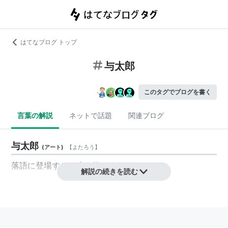
はてなブログ トップ
与太郎
このタグでブログを書く
言葉の解説
ネットで話題
関連ブログ
与太郎
(
アート
)
【
よたろう
】
落語に登場する、少し抜けたキャラクター。
解説の続きを読む