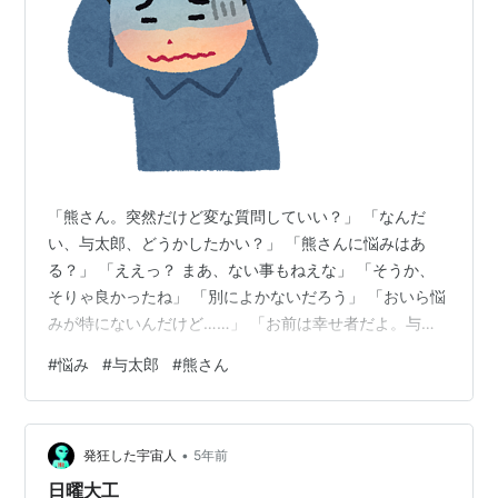
「熊さん。突然だけど変な質問していい？」 「なんだ
い、与太郎、どうかしたかい？」 「熊さんに悩みはあ
る？」 「ええっ？ まあ、ない事もねえな」 「そうか、
そりゃ良かったね」 「別によかないだろう」 「おいら悩
みが特にないんだけど……」 「お前は幸せ者だよ。与太
郎」 「……」 「あっ、おいらにも悩みがあった！」 「ど
#
悩み
#
与太郎
#
熊さん
んな悩みだ与太郎？」 「悩みがない悩みだよ」
「……？！」 おしまい ※画像は「いらすとや」からお借
りしています
•
発狂した宇宙人
5年前
日曜大工