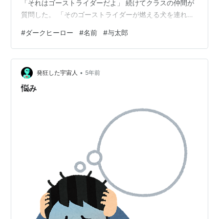
「それはゴーストライダーだよ」 続けてクラスの仲間が
質問した。 「そのゴーストライダーが燃える犬を連れて
たんだけど、あの犬はなんていうの？」 与太郎がちょっ
#
ダークヒーロー
#
名前
#
与太郎
とだけ考えて答えた。 「そりゃ、ホットドッグだよ！」
「……？！！！」 おしまい ※画像は「いらすとや」から
お借りしています
•
発狂した宇宙人
5年前
悩み