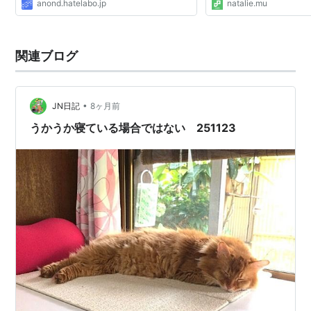
anond.hatelabo.jp
natalie.mu
関連ブログ
•
JN日記
8ヶ月前
うかうか寝ている場合ではない 251123