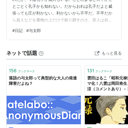
とごとく孔子かも知れない。だからおれは孔子だよと威
張っても圧が利かない。利かないから不平だ。不平だか
ら超人などを書物の上だけで振り廻すのさ。吾人は自由
を欲して自由を得た。自由を得た結果不自由を感じて困
#
日記
#
与太郎
っている。 - 夏目漱石『吾輩は猫である』（青空文庫よ
り） 現代はそれに加えて、そこら中にアインシュタイン
やノイマンがいるような感じでしょうか。そうなると不
ネットで話題
もっと見る
平どころではありません。自分なりに物事を考え、意見
を持ったところで、ひとたびそれを表明すれば、万の
「勉強不足」の太刀を浴びてしまい、たちまち自分…
156
131
ブックマーク
ブックマーク
落語の与太郎って典型的な大人の発達
雲田はるこ「昭和元禄
障害だよね？
マ化！八雲は岡田将生
涼（コメントあり） -
ー