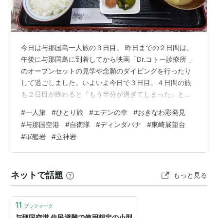
滑走路方向
08/26
滑走路全長×全幅(m)
2,000×45
滑走路面
舗装
今日は与那国島一人旅の３日目。 昨日までの２日間は、
午後に与那国島に到着してから映画「Dr.コトー診療所 」
利用状況
*1
のオープンセットの見学や念願のダイビングを行ったり
して過ごしました。いよいよ今日で３日目。４日間の旅
も２日目が終わると『もう半分が過ぎてしまった』と思
国際線
国内線
う性質であり、『まだ２日もある』とは考えない性格で
#
一人旅
#
ひとり旅
#
エデンの幸
#
おきなわ彩発見
着陸回数(回)
0
1,445
す。なので、３日目の朝を迎えると、いよいよこの旅も
#
与那国空港
#
自衛隊
#
ディンダバナ
#
東崎展望台
終わってしまうんだ・・って、まだ明日もあるのにねｗ
乗降客数(人)
0
72,718
#
軍艦岩
#
立神岩
さて、今日はその３日目の様子を、何枚かのスライドで
貨物取扱量(t)
0
254
紹介することにしよう。 Villa エデンの幸 旅物語の朝食内
容。僕の嫌いなオムレツと納豆があったので残した。 朝
利用時間
ネットで話題
もっと見る
食後に今日でお別れとなる久…
8:00−19:30
11
ブックマーク
アクセス
与那国空港 住民避難で使用想定の小型