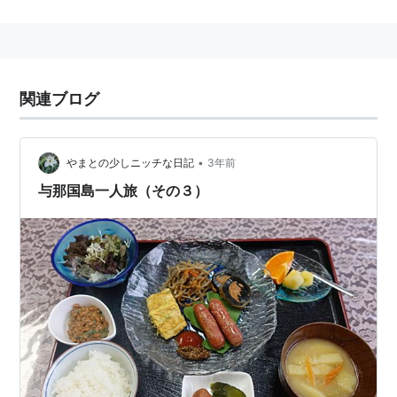
1943年6月、旧日本軍により建設。
1957年8月、民間航空による運航が開始。
1958年4月、滑走路等が拡張整備。
1968年9月、滑走路乳剤舗装工事等が完成。
関連ブログ
1968年12月、YS-11型機が就航。
1975年3月15日、滑走路800mで供用開始。
1985年2月12日、滑走路を1,500mに延伸。
•
やまとの少しニッチな日記
3年前
1999年7月、滑走路1,500mで舗装構造を強化した暫定
与那国島一人旅（その３）
ジェット化空港として供用開始。
2007年3月15日、滑走路を2,000mに延伸して供用開
始。
空港データ
IATA 3レターコード
OGN
ICAO 4レターコード
ROYN