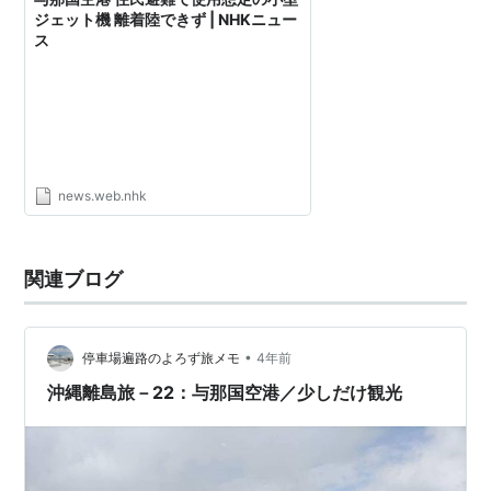
ジェット機 離着陸できず | NHKニュー
与那国島内の祖納・比川・久部良から無料バス。
ス
*1
:
2013年
news.web.nhk
関連ブログ
•
停車場遍路のよろず旅メモ
4年前
沖縄離島旅－22：与那国空港／少しだけ観光