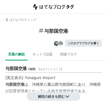
はてなブログ トップ
与那国空港
このタグでブログを書く
言葉の解説
ネットで話題
関連ブログ
与那国空港
(
地理
)
【
よなぐにくうこう
】
[英文表示] Yonaguni Airport
与那国空港
は、沖縄県八重山郡与那国町にあり、沖縄県
が設置管理者となっている地方管理空港である。
解説の続きを読む
沿革