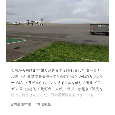
石垣から飛びます 乗り込みます 到着しました ターミナ
ル内 正面 食堂で昼食摂ってたら虹が出た JALのカウンタ
ーでJALトラベルからレンタサイクルを借りて出発 イヌ
ガン 東（あがり）崎灯台 この先トラブルが起きて観光を
続けられませんでした。日本最西端もドクターコトーの
診療所も行けなくて残念です。また来る機会があるなら
#
与那国空港
#
与那国島
船で来たい。 －つづく－ th-tabimemo.hatenablog.com