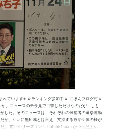
が含まれています※ ☆ランキング参加中☆ にほんブログ村 #
うか、ニュースのチラ見で目撃しただけなのだが、しも
気がした。そのニュースは、それぞれの候補者の選挙運動
のだが、互いに無所属とは言え、支持する政治団体の様が
 前回シリーズリンク hatch51.com かつらださんは