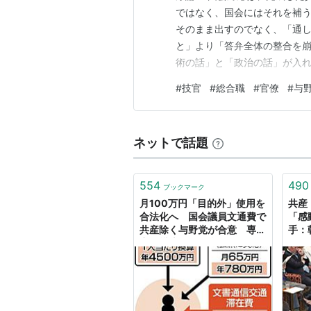
ではなく、国会にはそれを補う
そのまま出すのでなく、「通し
と」より「答弁全体の整合を崩
術の話」と「政治の話」が入れ
は「前に出にくいが、後ろで重
#
技官
#
総合職
#
官僚
#
与
い。国会の前哨戦である 8. 
向けと野党向けで、…
ネットで話題
554
490
ブックマーク
月100万円「目的外」使用を
共産
合法化へ 国会議員文通費で
「感
共産除く与野党が合意 専門
手：
家「横流しを正当化」と批
判：東京新聞デジタル