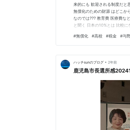
来的にも 歓迎される制度だと
無償化のための財源 はどこから
なのでは??? 教育費 医療費な
と聞く 日本の10%とは 比較
償化を歓迎するなら きっと 
#
無償化
#
高校
#
税金
#
与
ね･･･ (^_^;) 私が 知らない
•
ハッチsunのブログ
2年前
鹿児島市長選所感20241