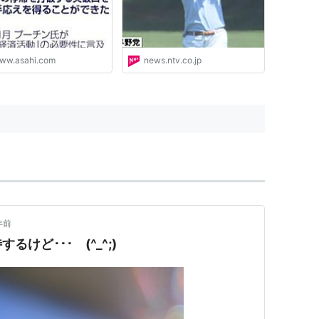
ww.asahi.com
news.ntv.co.jp
年前
けど･･･ (^_^;)