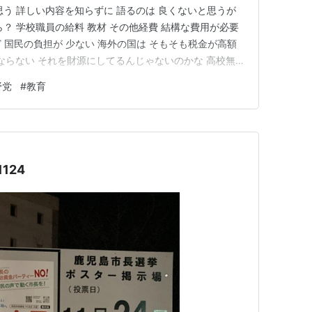
思う 詳しい内容を知らずに 語るのは 良くないと思うが
？ 学校職員の給料 教材 その他経費 結構な費用が必要
ど 国民の負担が 少ない 海外の国は そもそも税金が高額
にならない それを財源にしてるんじゃないのかな 高校無
税金が上がることを 覚悟するしかないのかなぁ～ なんて
野党
#
教育
だけで 捻出先は 決まってるのかな?? (…
124