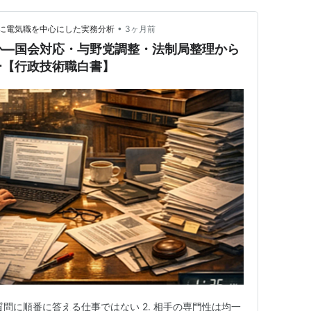
•
に電気職を中心にした実務分析
3ヶ月前
か―国会対応・与野党調整・法制局整理から
ー【行政技術職白書】
た質問に順番に答える仕事ではない 2. 相手の専門性は均一