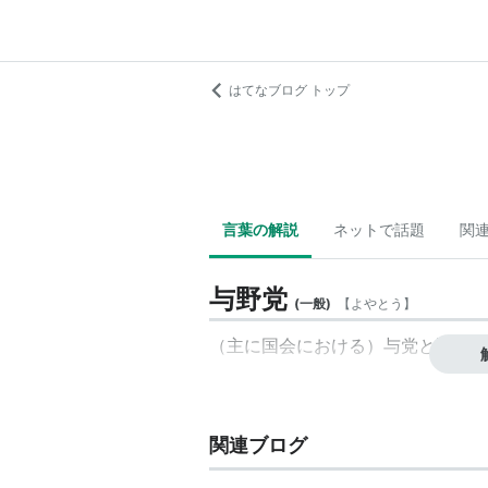
はてなブログ トップ
言葉の解説
ネットで話題
関
与野党
(
一般
)
【
よやとう
】
（主に国会における）
与党
と
野党
を
関連ブログ