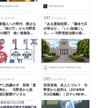
民が一致団結するべき。痛み
ww.asahi.com
twitter.com
を伴いながらも乗りこえるし
かない！"
347
ブックマーク
ブックマーク
家個人への寄付、禁止な
「ある意味犯罪」「週休七日
...「抜け穴」から与野党
が幸せか」「いい加減にし
22億円 使い道報告義
ろ」 ― 与野党政治家の発言
く：東京新聞デジタル
から振り返る、第196回
(2018年)国会の異様さ
ww.tokyo-np.co.jp
www.yomu-kokkai.com
285
ブックマーク
ブックマーク
アに抗議せず 首相「意
安倍首相、友人とゴルフ 与
表れ」 与野党から批
野党から批判も（2018年6
朝日新聞デジタル
月3日掲載）｜日テレNEWS
NNN