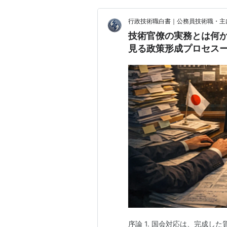
行政技術職白書｜公務員技術職・主
技術官僚の実務とは何
見る政策形成プロセス
序論 1. 国会対応は、完成し