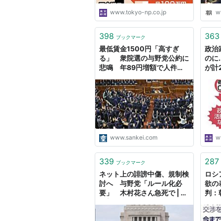
www.tokyo-np.co.jp
w
398
363
ブックマーク
最低賃金1500円「高すぎ
政治
る」 衆院選の与野党公約に
のに
悲鳴 年89円増額で人件費
が計
膨張
務な
www.sankei.com
w
339
287
ブックマーク
ネット上の誹謗中傷、規制検
ロシ
討へ 与野党「ルール化必
欲の
要」 木村花さん急死で | 毎
判：
日新聞