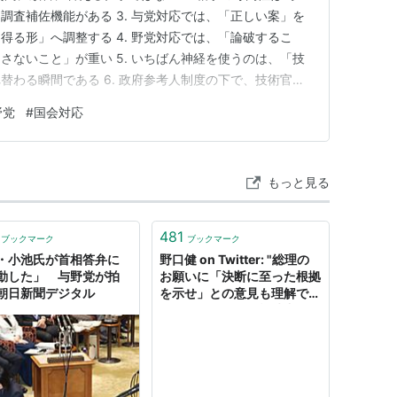
調査補佐機能がある 3. 与党対応では、「正しい案」を
得る形」へ調整する 4. 野党対応では、「論破するこ
さないこと」が重い 5. いちばん神経を使うのは、「技
替わる瞬間である 6. 政府参考人制度の下で、技術官僚
い役割」を担う 7. 「資料要求」は単なる事務ではな
野党
#
国会対応
国会対応は、省庁内部でも「総力戦」になりやすい 9. 与党
もっと見る
481
ブックマーク
ブックマーク
・小池氏が首相答弁に
野口健 on Twitter: "総理の
動した」 与野党が拍
お願いに「決断に至った根拠
朝日新聞デジタル
を示せ」との意見も理解でき
る。しかし、今や戦時中と同
等だとみなすべき。細かな検
証はコロナが収まった後に、
今後の教訓として徹底的にや
ればいい。今はこの国難の最
中において与野党、そして国