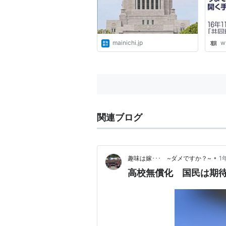
mainichi.jp
w
関連ブログ
•
趣味は嫁･･･ ~ダメですか？~
1
高校無償化 国民は期待する