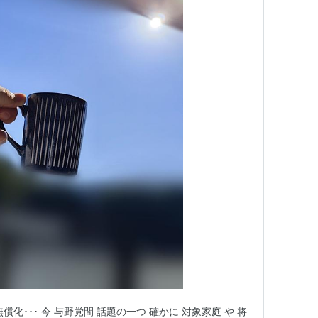
無償化･･･ 今 与野党間 話題の一つ 確かに 対象家庭 や 将