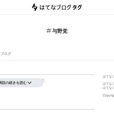
与野党
連ブログ
はてな
ひとまとめにした言い方。
解説の続きを読む
はてな
はてな
Copyrig