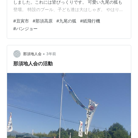
しました。これには皆びっくりです。 可愛い九尾の狐も
登場。 特設のプール、子ども達は大はしゃぎ。 やはり、
これがなけりゃ那須高原ではないねぇ。主催者の棟梁が
#
丑寅市
#
那須高原
#
九尾の狐
#
紙飛行機
弾くバンジョーの音が響き渡ります。 ということで、子
#
バンジョー
どもさんも試し弾き・・・いい音出てるよ。 恒例のスイ
カ割り・・・えいやっ！で外れです。 割れたスイカをみ
んなに分配。とにかく楽しくおかしいのが『丑寅市』の
特徴です。笑いが絶えません。 次回は１０月１日（日）
•
那須地人会
3年前
の予定です。子供たち沢山来てく…
那須地人会の活動