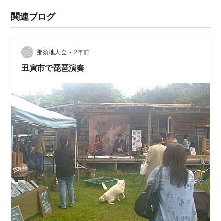
関連ブログ
•
那須地人会
2年前
丑寅市で琵琶演奏