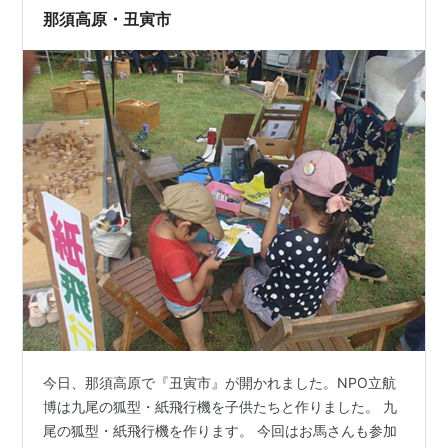
が並び、お店の人との会話も弾みますよ。 そうそ…
那須高原・丑寅市
今日、那須高原で『丑寅市』が開かれました。NPO立航
博は九尾の狐型・紙飛行機を子供たちと作りました。 九
尾の狐型・紙飛行機を作ります。 今回はお馬さんも参加