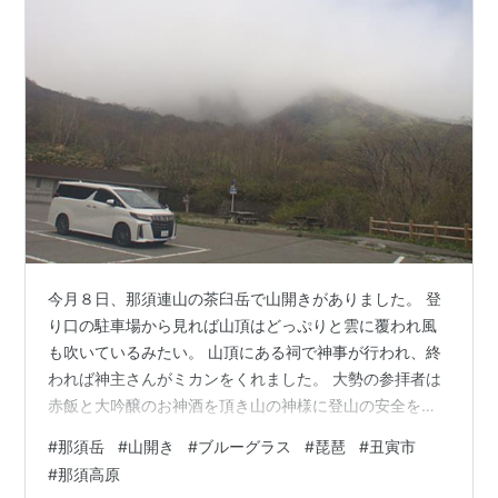
今月８日、那須連山の茶臼岳で山開きがありました。 登
り口の駐車場から見れば山頂はどっぷりと雲に覆われ風
も吹いているみたい。 山頂にある祠で神事が行われ、終
われば神主さんがミカンをくれました。 大勢の参拝者は
赤飯と大吟醸のお神酒を頂き山の神様に登山の安全を祈
願しました。 《お知らせ》来月６月２日（日）朝１０時
#
那須岳
#
山開き
#
ブルーグラス
#
琵琶
#
丑寅市
から午後３時まで那須高原で【丑寅市】が開 かれます。
#
那須高原
今回は新設されたデッキステージで♬ブルーグラス音楽