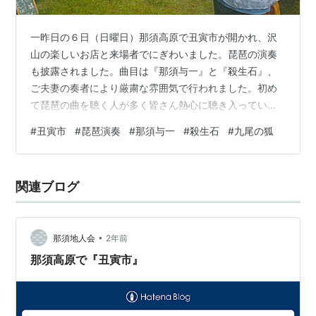
一昨日の６日（日曜日）那須高原で丑寅市が開かれ、沢
山の楽しいお店と来場者でにぎわいました。琵琶の演奏
も披露されました。曲目は『那須与一』と『殺生石』、
ご夫妻の奏者により厳粛な雰囲気で行われました。初め
て琵琶の曲を聴く人が多く皆さん熱心に聴き入っていま
した。 ワンちゃんもです。名前はカイ。 今後も那須地域
#
丑寅市
#
琵琶演奏
#
那須与一
#
殺生石
#
九尾の狐
で琵琶演奏の機会を作っていきたいと思います。
関連ブログ
•
那須地人会
2年前
那須高原で『丑寅市』