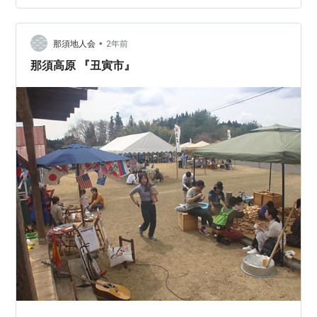
の演奏 が予定されています。子供さんも大人もゆっくり
楽しめる内容です。 琵琶の演奏もあるかも知れません。
•
那須地人会
2年前
那須高原 『丑寅市』