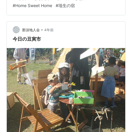
ました。 最初の曲は♬ ” Home Sweet Home（埴生の
#
Home Sweet Home
#
埴生の宿
宿） " です。 歌詞がかつて千振の過酷な開拓地に入植し
た人々の姿に重なるからです。 この曲により子供たちに
ふる里の歴史を知って頂ければ幸いです。曲はコード４
っで弾けるので子供さん…
•
那須地人会
4年前
今日の丑寅市