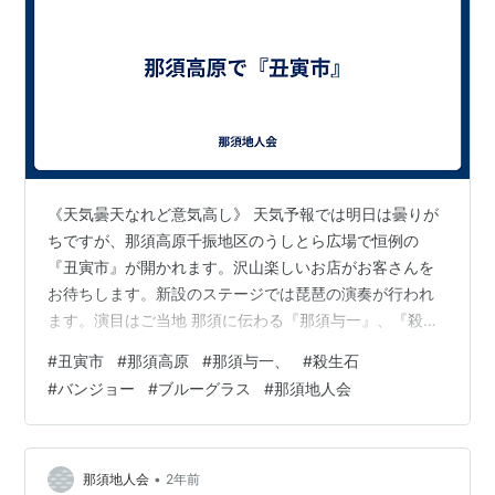
《天気曇天なれど意気高し》 天気予報では明日は曇りが
ちですが、那須高原千振地区のうしとら広場で恒例の
『丑寅市』が開かれます。沢山楽しいお店がお客さんを
お待ちします。新設のステージでは琵琶の演奏が行われ
ます。演目はご当地 那須に伝わる『那須与一』、『殺生
石』です。 このような試みは本場 那須で初めてなので皆
#
丑寅市
#
那須高原
#
那須与一、
#
殺生石
様の関心が高まれば良いと思います。 子どもさんにも解
#
バンジョー
#
ブルーグラス
#
那須地人会
りやすい内容になっています。簡単なワークショップも
ありそう。 那須地人会ではギターとバンジョーを並べ自
由に触って弾いてもらうよう準備します。 子どもたち沢
山来てね。
•
那須地人会
2年前