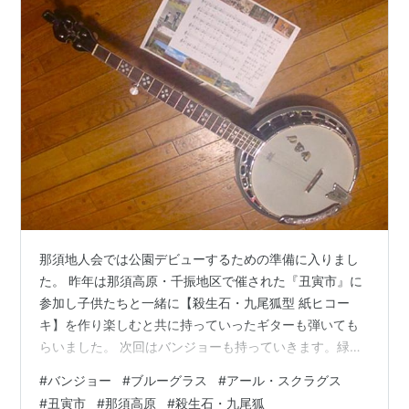
那須地人会では公園デビューするための準備に入りまし
た。 昨年は那須高原・千振地区で催された『丑寅市』に
参加し子供たちと一緒に【殺生石・九尾狐型 紙ヒコー
キ】を作り楽しむと共に持っていったギターも弾いても
らいました。 次回はバンジョーも持っていきます。緑多
く牧歌的な那須高原ではバンジョーが似合うと考え、先
#
バンジョー
#
ブルーグラス
#
アール・スクラグス
日バンジョーを入手しコード表を見ながら猛練習を始め
#
丑寅市
#
那須高原
#
殺生石・九尾狐