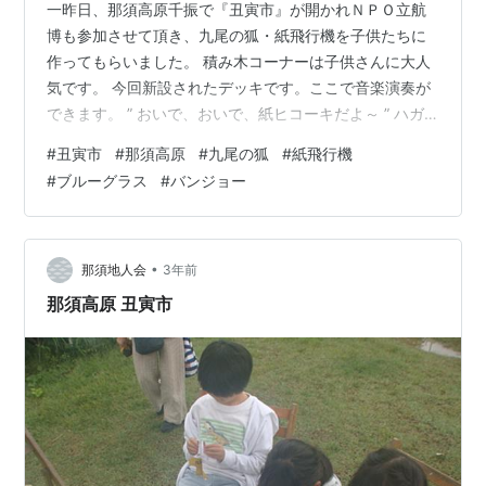
一昨日、那須高原千振で『丑寅市』が開かれＮＰＯ立航
博も参加させて頂き、九尾の狐・紙飛行機を子供たちに
作ってもらいました。 積み木コーナーは子供さんに大人
気です。 今回新設されたデッキです。ここで音楽演奏が
できます。 ” おいで、おいで、紙ヒコーキだよ～ ” ハガ
キ大の堅紙をハサミで切ります。 午後は子供も大人も一
#
丑寅市
#
那須高原
#
九尾の狐
#
紙飛行機
緒にライブです。バンジョー、ギター、ジャグバンドで
#
ブルーグラス
#
バンジョー
使われるたらいの楽器。 天気も良く残雪の那須連山も望
まれ、少し暑かったけど愉快で楽しい１日でした。 次回
の『丑寅市』は６月２日（日）予定です。
•
那須地人会
3年前
那須高原 丑寅市