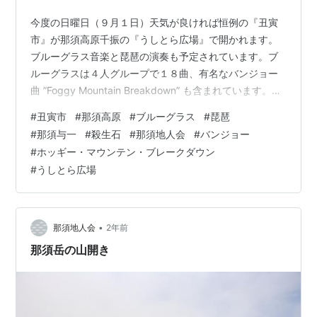
今度の日曜日（９月１日）天気が良ければ恒例の『丑寅
市』が那須高原千振の『うしとら広場』で開かれます。
ブルーグラス音楽と琵琶の演奏も予定されています。ブ
ルーグラスは４人グループで１８曲、有名なバンジョー
曲 ”Foggy Mountain Breakdown” も含まれています。琵
琶は二人で 地元に因んだ ” 那須与一” と ” 殺生石 ” を演奏
#
丑寅市
#
那須高原
#
ブルーグラス
#
琵琶
します。子供さんにも分かりやすい内容です。 台風の状
#
那須与一
#
殺生石
#
那須地人会
#
バンジョー
況によっては中止になります。
#
ホッギー・マウンテン・ブレークダウン
#
うしとら広場
•
那須地人会
2年前
那須岳の山開き