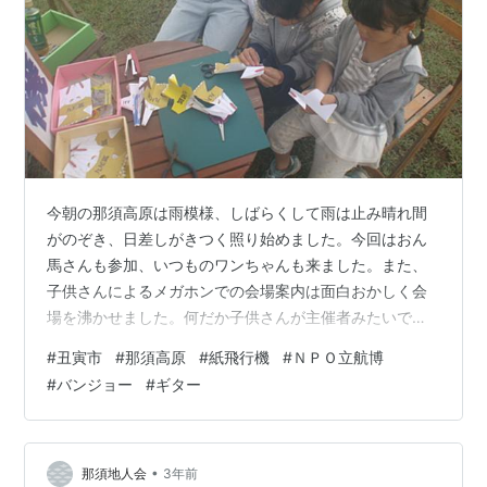
今朝の那須高原は雨模様、しばらくして雨は止み晴れ間
がのぞき、日差しがきつく照り始めました。今回はおん
馬さんも参加、いつものワンちゃんも来ました。また、
子供さんによるメガホンでの会場案内は面白おかしく会
場を沸かせました。何だか子供さんが主催者みたいで
す。 ＮＰＯ立航博は紙飛行機で参加させて頂きました。
#
丑寅市
#
那須高原
#
紙飛行機
#
ＮＰＯ立航博
子ども達が真剣に地元の伝説にちなんだ『九尾の狐』型
#
バンジョー
#
ギター
紙飛行機を作ります。 今年の丑寅市は来月１１月５日
（日）が最後です。来年の５月までお休みになるので、
次回皆さん是非お越しください。 緑あふれる那須高原で
ゆっくりと楽しめるイベントです。素朴な雰囲気の売店
•
那須地人会
3年前