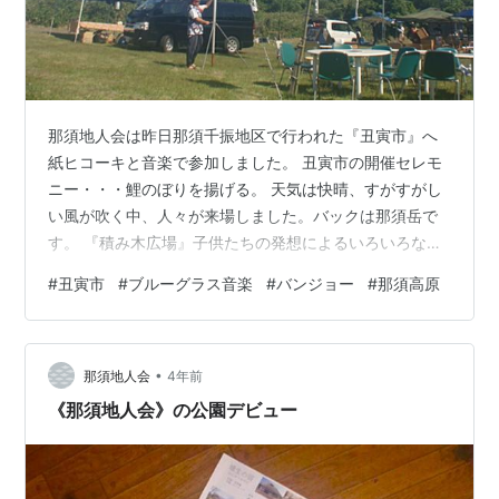
那須地人会は昨日那須千振地区で行われた『丑寅市』へ
紙ヒコーキと音楽で参加しました。 丑寅市の開催セレモ
ニー・・・鯉のぼりを揚げる。 天気は快晴、すがすがし
い風が吹く中、人々が来場しました。バックは那須岳で
す。 『積み木広場』子供たちの発想によるいろいろな組
み立て造形です。 NPO立航博は子供たちに紙飛行機を提
#
丑寅市
#
ブルーグラス音楽
#
バンジョー
#
那須高原
供しました。 みんな上手に楽しく飛ばしました。 ギター
とバンジョーです。 コード表を見ながらバンジョーの試
し弾きです。 昼からは主催者の方がバンジョーで、那須
•
高原にピッタシの♬ ”ブルーグラス音楽” を披露しまし
那須地人会
4年前
た。 次回『丑寅市』開催は９月３日（日）です。音楽の
《那須地人会》の公園デビュー
好きな方ぜひお出かけくださ…