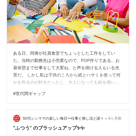
ある日、同僚が社員食堂でちょっとした工作をしてい
た。当時の勤務先は小売業なので、POP作りである。お
昼休憩まで仕事をして大変ね、と声を掛ける人もいる光
景だ。 しかし私は子供のころから紙とハサミを使って何
かを作るのが好きだったし、大人になっても絵を描いて
いた人間なので、楽しそうな作業に見える。おそらく当
#
世代間ギャップ
人も私と同じタイプなのか、「仕事」という空気感が全
くない。 そこに定食のトレーを持って、他の同僚・大山
さんがやってきた。「『わくわくさん』やってるの？」
•
と茶化しながら席に着く。彼女は私より５つ上で、成人
50代シンママの楽しい毎日〜仕事と推し活と諸々
6ヶ月前
している息子がいる。 私は言葉の意味が一瞬わからなか
“ふつう” のブラッシュアップ✨✨
ったが、ワンテンポ遅れて思い当たった。わくわ…