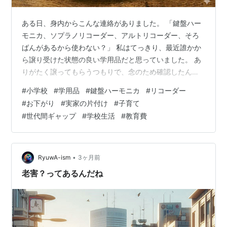
ある日、身内からこんな連絡がありました。 「鍵盤ハー
モニカ、ソプラノリコーダー、アルトリコーダー、そろ
ばんがあるから使わない？」 私はてっきり、最近誰かか
ら譲り受けた状態の良い学用品だと思っていました。 あ
りがたく譲ってもらうつもりで、念のため確認したんで
す。 「鍵盤ハーモニカは32鍵？ソプラノリコーダーはジ
#
小学校
#
学用品
#
鍵盤ハーモニカ
#
リコーダー
ャーマン式？アルトリコーダーのメーカーは？そろばん
#
お下がり
#
実家の片付け
#
子育て
はワンタッチタイプ？」 すると、しばらくして写真が送
#
世代間ギャップ
#
学校生活
#
教育費
られてきました。 その写真を見て、私は思わず驚いてし
まいました。 なんと、本人が小学生の頃に使っていた学
用品を、実家でずっと保管していたものだったのです。
今回は、古い学用品のお下がりを通…
•
RyuwA-ism
3ヶ月前
老害？ってあるんだね