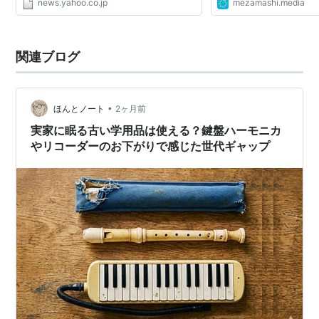
news.yahoo.co.jp
mezamashi.media
関連ブログ
•
ほんとノート
2ヶ月前
実家に眠る古い学用品は使える？鍵盤ハーモニカ
やリコーダーのお下がりで感じた世代ギャップ