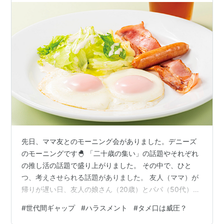
先日、ママ友とのモーニング会がありました。デニーズ
のモーニングです🐣 「二十歳の集い」の話題やそれぞれ
の推し活の話題で盛り上がりました。 その中で、ひと
つ、考えさせられる話題がありました。 友人（ママ）が
帰りが遅い日、友人の娘さん（20歳）とパパ（50代）が
2人で夜ご飯、外食に出かけたそうです。仲良いですよ
#
世代間ギャップ
#
ハラスメント
#
タメ口は威圧？
ね。 レストランで、パパが若いアルバイト店員さんに