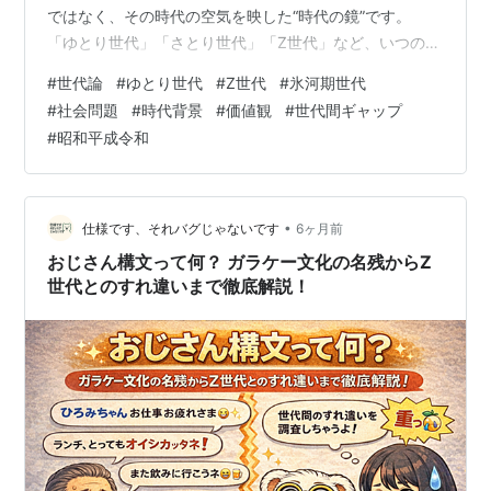
ではなく、その時代の空気を映した“時代の鏡”です。
「ゆとり世代」「さとり世代」「Z世代」など、いつの間
にか定着した◯◯世代という言葉。でも実は、昭和の頃
#
世代論
#
ゆとり世代
#
Z世代
#
氷河期世代
から世代分類は存在していました。 このブログでは、年
#
社会問題
#
時代背景
#
価値観
#
世代間ギャップ
代別の世代名称・言われ始めた時期・背景理由を一覧で
#
昭和平成令和
分かりやすく解説します。社会背景も理解できるので、
一目置かれる知識になります。 ■ 年代別「◯◯世代」
一覧表 世代名 生年目安 言われ始めた時期 背景・理由 団
塊の世代 1947〜49年 19…
•
仕様です、それバグじゃないです
6ヶ月前
おじさん構文って何？ ガラケー文化の名残からZ
世代とのすれ違いまで徹底解説！