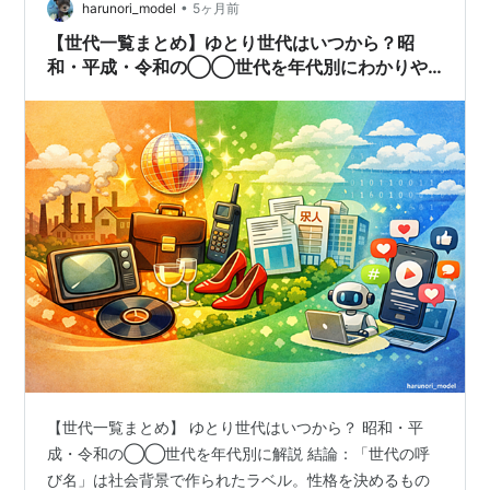
shì wèi nǐ hǎo）あなたのためを思って…
•
harunori_model
5ヶ月前
【世代一覧まとめ】ゆとり世代はいつから？昭
和・平成・令和の◯◯世代を年代別にわかりや
すく解説
【世代一覧まとめ】 ゆとり世代はいつから？ 昭和・平
成・令和の◯◯世代を年代別に解説 結論：「世代の呼
び名」は社会背景で作られたラベル。性格を決めるもの