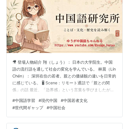
🎥 登場人物紹介 翔（しょう）： 日本の大学院生。中国
語の流行語を通して社会の変化を学んでいる。 林晨（Lín
Chén）： 深圳在住の若者。親との価値観の違いを日常的
に感じている。 🖥️ Scene：リモート通話で「親との関
係」の話 最近、「边界感」という言葉を学びましたが、
これって親との関係にも関係ありますか？ かなり関係あ
#
中国語学習
#
現代中国
#
中国若者文化
りますね。今、中国ではよくこういう言葉が使われま
#
世代間ギャップ
#
中国社会
す。 代际差（dàijì chā）世代間ギャップ 日本でもよく聞
く言葉ですね。 でも中国の場合、ちょっと特徴がありま
す。例えば、親はこう考えています。 我是为你好。（wǒ