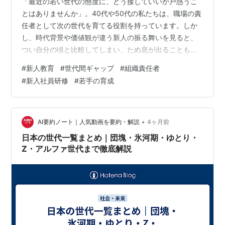
「最近の若い世代の態度に、どう接していいか戸惑うこ
とはありませんか」。40代や50代の私たちは、職場の責
任者として次の世代を育てる役割を持っています。しか
し、時代背景や価値観が違う新人の振る舞いを見ると、
つい自分の頃と比較してしまい、ため息が出ることもあ
るものです。家では認知症の父を気遣い、職場では世代
#
新人教育
#
世代間ギャップ
#
組織責任者
間のギャップに悩む。そんな、育成の手応えのなさにモ
#
新入社員研修
#
若手の育成
ヤモヤした出来事がありました。 先日、私は社内で新入
社員を対象とした研修の講師を務める機会がありまし
た。伝えるカリキュラムは昨年度と全く同じ内容です。
しかし、今年の新人はどこか態度が良くないように感じ
•
AI要約ノート｜人気動画を要約・解説
4ヶ月前
られました。新しい環境で疲れているのか、講義の…
日本の世代一覧まとめ｜団塊・氷河期・ゆとり・
Z・アルファ世代まで徹底解説