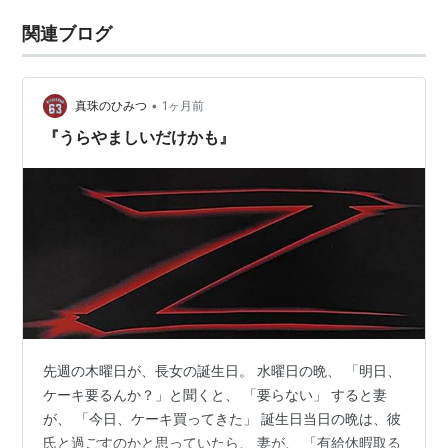
関連ブログ
•
真珠のひみつ
1ヶ月前
『うらやましいだけかも』
先週の木曜日が、長女の誕生日。 水曜日の晩、 「明日、
ケーキ要るんか？」と聞くと、 「要らない」 すると妻
が、 「今日、ケーキ買ってきた」 誕生日当日の晩は、彼
氏と過ごすのかと思っていたら、 妻が、 「有給休暇取る