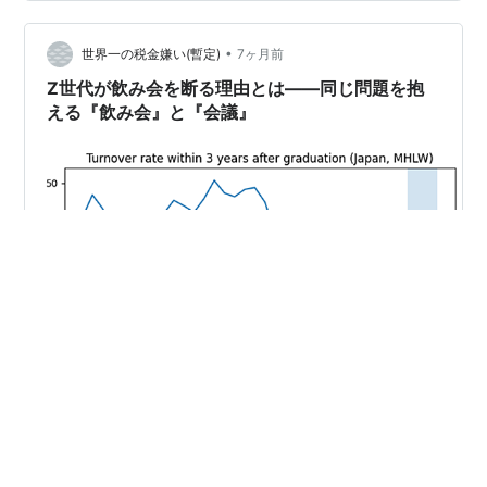
「（メニューを指差し）これ辛いの？」と尋ねたそうで
す。 この言い方が娘さんには不快だったそうで、家に帰
•
ってからパパだけでなく友人（ママ）にも怒りをぶつけ
世界一の税金嫌い(暫定)
7ヶ月前
てきたそうです。 このご夫婦も娘さんもふだんとても穏
Z世代が飲み会を断る理由とは――同じ問題を抱
やかな感じです。 娘さんの言い分は、若…
える『飲み会』と『会議』