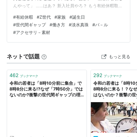
んやって」 ……はあ？ 新入社員やろ？ もう有給休暇取れ
るん？ すると長女、 「みんな取ってるし」 木曜・金曜
#
有給休暇
#
Z世代
#
家族
#
誕生日
と有給休暇を取り、そのまま日曜日まで旅行とのこと。
#
世代間ギャップ
#
働き方
#
淡水真珠
#
パ－ル
「ちょっと会社が甘やかしすぎやないん？ 今に痛い目に
#
アクセサリ－素材
合うんとちゃうん？」 妻は、 「痛い目になんか、合うん
やろか？」 私たちの若い頃は、有給なんて取る空気すら
ありませんでした。 休むのは体調不良か冠婚葬祭ぐら
ネットで話題
もっと見る
い。 時代が変わ…
462
292
ブックマーク
ブックマーク
令和の若者は「8時10分前に集合」で
令和の若者は「8時1
8時8分に来る!?なぜ「7時50分」では
8時8分に来る！？なぜ
ないのか?衝撃の世代間ギャップの理
はないのか？衝撃の世
由（めざましmedia） - Yahoo!ニュー
理由 | めざましmedia
ス
る