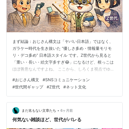
まず結論：おじさん構文は「ヤバい日本語」ではなく、
ガラケー時代を生き抜いた “優しさ多め・情報量モリモ
リ・デコ多め” 日本語スタイル です。Z世代から見ると
「重い・長い・絵文字多すぎ😂」になるけど、根っこは
ほぼ善意なんですよね。 ここから、しろくま視点でゆっ
くり分解していきます🐻📱 1. おじさん構文って何？ざっ
#
おじさん構文
#
SNSコミュニケーション
くり定義 ネットメディアや調査では、おじさん構文はこ
#
世代間ギャップ
#
Z世代
#
ネット文化
んな感じで説明されています。 中年男性がLINEやメール
で使いがちな・カタカナ多め・長文・絵文字・顔文字・
記号てんこ盛り・妙に距離感近い呼びかけをまとめて指
す言葉 2022年には、若者の「流行語ランキング」の言葉
•
まだ名もない文章たち
6ヶ月前
部門にも登場していて…
何気ない雑談ほど、世代がバレる