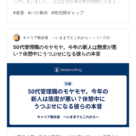
ってしまいました。 人はなぜか非日常の空間に入るとつ
い我を忘れて夢中になるのは 分かるのですが、そこは個
#
老害
#
バス車内
#
世代間ギャップ
人的な場所ではなくて バスの中、つまり公共の場所なの
にそれが分かっていないみたいです。 これもまた老害と
言う現象なのでしょう。 老害と言うと一般的には男性が
•
何かと若い人に迷惑なことをしでかす ことを言うと思う
キャリア散歩道 ～いままでとこれから～
3ヶ月前
のですが、これは女性も同じ。 私の近隣の地域ではあま
50代管理職のモヤモヤ。今年の新人は態度が悪
り路線バスの中で若い人を…
い？休憩中にうつぶせになる彼らの本音