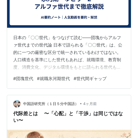
日本の「〇〇世代」をつなげて読む――団塊からアルフ
ァ世代までの世代論 日本で語られる「〇〇世代」は、公
的に一つの厳密な区分で統一されているわけではない。
人口構造を基準にした世代もあれば、就職環境、教育制
度、消費文化、デジタル環境をもとに語られる世代もあ
る。つまり世代名とは、単に生まれ年で人を分類する言
#
団塊世代
#
就職氷河期世代
#
世代間ギャップ
葉ではなく、その時代に社会が何を問題としていたか、
何を特徴として見ていたかを映し出すラベルでもある。
団塊の世代は人口のかたまりとして、就職氷河期世代は
•
雇用の傷跡として、ゆとり世代は教育改革の象徴とし
中国語研究所（１日５分中国語）
4ヶ月前
て、Z世代やアルファ世代はデジタル環境の変化として理
代际差とは 〜「心配」と「干渉」は同じではな
解すると、全体の流れがかなり見えやすくなる。 目…
い〜