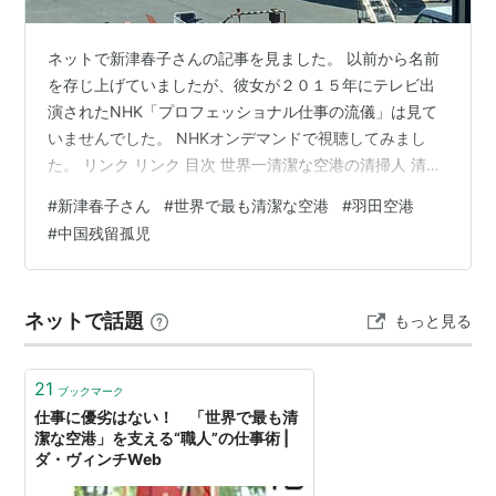
ネットで新津春子さんの記事を見ました。 以前から名前
を存じ上げていましたが、彼女が２０１５年にテレビ出
演されたNHK「プロフェッショナル仕事の流儀」は見て
いませんでした。 NHKオンデマンドで視聴してみまし
た。 リンク リンク 目次 世界一清潔な空港の清掃人 清掃
人という職人 中国残留孤児 仕事の優劣 世界一清潔な空
#
新津春子さん
#
世界で最も清潔な空港
#
羽田空港
港の清掃人 新津春子さんは、羽田空港の清掃を担う清掃
#
中国残留孤児
会社の社員です。 羽田空港は「世界で最も清潔な空港」
として２０１６年から２０２３年まで連続１位に輝いて
います。 それは清掃されている方々の努力の賜物です。
ネットで話題
もっと見る
新津春子さんはその１人です。 １０代の頃にアルバイト
で清掃の仕事を始め、現…
21
ブックマーク
仕事に優劣はない！ 「世界で最も清
潔な空港」を支える“職人”の仕事術 |
ダ・ヴィンチWeb