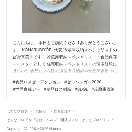
こんにちは。 本日もご訪問くださりありがとうございま
す。 KÖHARUBIYÖRI 代表 冷蔵庫収納スペシャリストの
冨野真美子です。 冷蔵庫収納スペシャリスト・食品保存
マイスターとして 住宅収納スペシャリストの現場経験に
基づいた 食品ロスを防ぐ冷蔵庫収納術や食品保存術 や
暮らし全体の仕組みづくり をお伝えしています。 住まい
#
食品ロスゼロアクション
#
ゼロハンガー2020
の総合的な整理収納サポート・コンサルティングも行っ
#
世界食糧デー
#
食品ロス削減
#
SDGs
#
冷蔵庫収納
ております。 お気軽にお問い合わせください。 マイホー
ムブログも始めました！ 「整理収納アドバイザーが建て
たちょうどいい暮らし」 Instagram ⭐︎ ←フォローしてい
はてなブログ
>
未指定
>
世界食糧デー
ただけると嬉しいです♩ Blog ⭐︎ note.…
はてなブログ タグとは
ヘルプ
開発ブログ
はてなブログトップ
Copyright (C) 2001-
2026
Hatena.