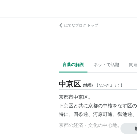
はてなブログ トップ
言葉の解説
ネットで話題
関
中京区
(
地理
)
【
なかぎょうく
】
京都市中京区。
下京区と共に京都の中核をなす区の
特に、四条通、河原町通、御池通、
京都の経済・文化
の中心地。
主な観光名所に、二条城、六角堂、