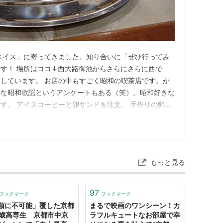
スイス」に寄ってきました。知り合いに「ぜひ行ってみ
す！ 場所はココ↓西大路御池からさらにさらに西で
しています。 お店の中もすごく昭和の喫茶店です。か
きな昭和歌謡というアンケートもある（笑）。昭和好きな
す。 アイスコーヒーと卵サンドを注文。 手作りの卵焼
いしい、おいしくないわけがない。けっこうガッツリで
 店主の方もあかるくやさしい、友達が紹介してくれた
ね。また来ます。喫茶店でも、ア…
もっと見る
97
ブックマーク
ブックマーク
類に不可能」覆した京都
まるで映画のワンシーン！カ
9歳高専生 京都市中京
ラフルキュートなお部屋で幸