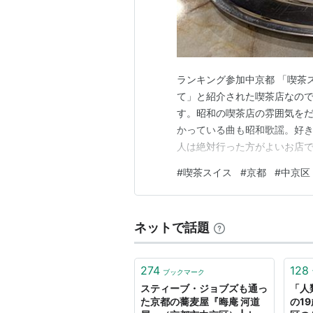
ランキング参加中京都 「喫茶
て」と紹介された喫茶店なので
す。昭和の喫茶店の雰囲気をだ
かっている曲も昭和歌謡。好
人は絶対行った方がよいお店で
きのサンドイッチ。これはお
#
喫茶スイス
#
京都
#
中京区
す。居心地もとてもよいです。
だけあって、いい喫茶店です
ネットで話題
274
128
ブックマーク
スティーブ・ジョブズも通っ
「人
た京都の蕎麦屋『晦庵 河道
の1