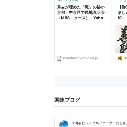
ブックマーク
ブ
秀吉が埋めた「堀」の跡か
【御
京都・中京区で現地説明会
まし
（MBSニュース） - Yahoo!
印 
ニュース
headlines.yahoo.co.jp
um
関連ブログ
京都在住シングルファーザーおじさ