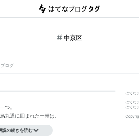
中京区
連ブログ
はてな
はてな
一つ。
はてな
烏丸通に囲まれた一帯は、
Copyrig
解説の続きを読む
京都文化博物館などがある。