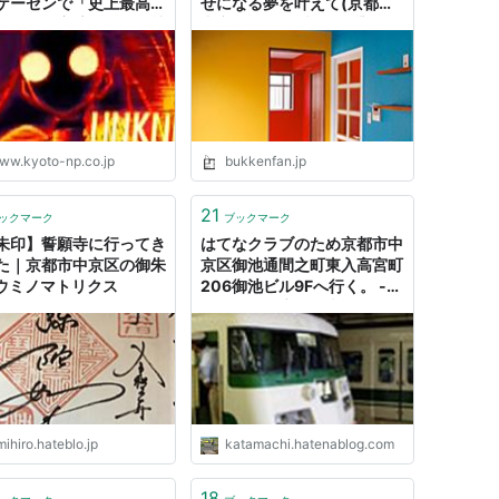
ゲーセンで「史上最高難
せになる夢を叶えて(京都市
ゲーム」完璧クリア｜社
中京区50㎡の売買/賃貸物
地域のニュース｜京都新
件) - 物件ファン
ww.kyoto-np.co.jp
bukkenfan.jp
21
ックマーク
ブックマーク
朱印】誓願寺に行ってき
はてなクラブのため京都市中
た｜京都市中京区の御朱
京区御池通間之町東入高宮町
- ウミノマトリクス
206御池ビル9Fへ行く。 -
とれいん工房の汽車旅12ヶ
月
ihiro.hateblo.jp
katamachi.hatenablog.com
18