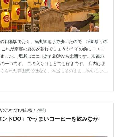
下鉄四条駅でおり、烏丸御池まで歩いたので、祇園祭りの
 これが京都の夏の夕暮れでしょうか？その前に「ユニ
ました。 場所はココ↓烏丸御池から北西です。京都の
の一つです。 この入り口もとても好きです。 店内はま
くられた雰囲気ではなく、本当にそのまま… おいしい
の人が選挙の雑談してました。京都っぽい感じがしてよか
ーリズムとは無縁の喫茶店なので、こういうとこで紹介し
。 アンカーのイヤホンが…
•
んのつれづれ雑記帳
2年前
タンドDO」でうまいコーヒーを飲みなが