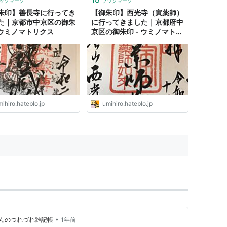
ックマーク
ブックマーク
朱印】善長寺に行ってき
【御朱印】西光寺（寅薬師）
た｜京都市中京区の御朱
に行ってきました｜京都府中
- ウミノマトリクス
京区の御朱印 - ウミノマトリ
クス
ihiro.hateblo.jp
umihiro.hateblo.jp
•
んのつれづれ雑記帳
1年前