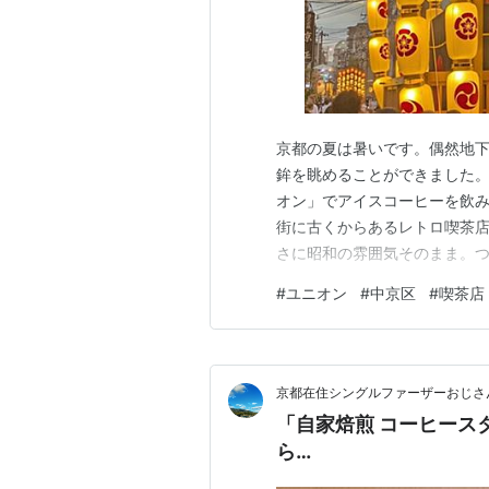
京都の夏は暑いです。偶然地
鉾を眺めることができました。
オン」でアイスコーヒーを飲み
街に古くからあるレトロ喫茶店
さに昭和の雰囲気そのまま。つ
アイスコーヒーを飲む。地元
#
ユニオン
#
中京区
#
喫茶店
ったです。実は、オーバーツ
ていいのかな、と思いますが…
京都在住シングルファーザーおじさ
「自家焙煎 コーヒース
ら…