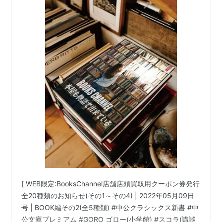
年05月09日(月曜日)～05月14日(土曜日) 他 |
[ WEB限定:BooksChannel店舗店頭買取用クーポン券発行
全20種類のお知らせ(その1～その4) | 2022年05月09日
号 | BOOK編その2(全5種類) #中公クラシックス新書 #中
公文庫プレミアム #GORO ゴロー(小学館) #スコラ(講談