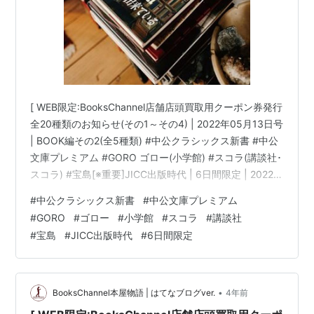
[ WEB限定:BooksChannel店舗店頭買取用クーポン券発行
全20種類のお知らせ(その1～その4) | 2022年05月13日号
| BOOK編その2(全5種類) #中公クラシックス新書 #中公
文庫プレミアム #GORO ゴロー(小学館) #スコラ(講談社･
スコラ) #宝島[※重要]JICC出版時代 | 6日間限定 | 2022年
05月09日(月曜日)～05月14日(土曜日) 他 | booksch.net
#
中公クラシックス新書
#
中公文庫プレミアム
Books Channel( ブックスチャンネル )〒581-0013 大阪
#
GORO
#
ゴロー
#
小学館
#
スコラ
#
講談社
府八尾市山本町南１丁目７−7番20号 ミヤコ書店内書物は
#
宝島
#
JICC出版時代
#
6日間限定
知恵の泉... 音楽は癒やしの泉…生活に読書・暮…
•
BooksChannel本屋物語 | はてなブログver.
4年前