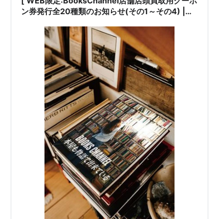
[ WEB限定:BooksChannel店舗店頭買取用クーポ
ン券発行全20種類のお知らせ(その1～その4) |
2022年05月10日号 | BOOK編その2(全5種類) #
中公クラシックス新書 #中公文庫プレミアム
#GORO ゴロー(小学館) #スコラ(講談社･スコラ)
#宝島[※重要]JICC出版時代 | 6日間限定 | 2022
年05月09日(月曜日)～05月14日(土曜日) 他 |