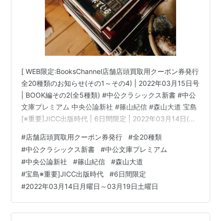
[ WEB限定:BooksChannel店舗店頭買取用クーポン券発行
全20種類のお知らせ(その1～その4) | 2022年03月15日号
| BOOK編その2(全5種類) #中公クラシックス新書 #中公
文庫プレミアム 中央公論新社 #篠山紀信 #森山大道 宝島
[※重要]JICC出版時代 | 6日間限定 | 2022年03月14日(月
曜日)～03月19日(土曜日) 他 | booksch.net Books
#
店舗店頭買取用クーポン券発行
#
全20種類
Channel( ブックスチャンネル )〒581-0013 大阪府八尾
#
中公クラシックス新書
#
中公文庫プレミアム
市山本町南１丁目７−7番20号 ミヤコ書店内書物は知恵の
#
中央公論新社
#
篠山紀信
#
森山大道
泉... 音楽は癒やしの泉…生活に読書・暮らしに働く本屋
#
宝島※重要]JICC出版時代
#
6日間限定
さんBo…
#
2022年03月14日月曜日～03月19日土曜日