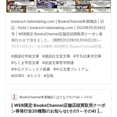
booksch.hatenablog.com [ BooksChannel本屋物語 | 日
記 : Note | booksch.hatenablog.com | 2022年05月08日
号 | WEB限定:BooksChannel店舗店頭買取用クーポン券
発行させて頂きました。 |期間|2022年05月09日(月)～
05月14日(土) | 全20種類 WEB限定:BooksChannel店舗店
頭買取用クーポン券発行させて頂きました。 google
#
講談社学術文庫
#
講談社文芸文庫
#
平凡社東洋文庫
map version : https://booksch.page.link/tv1 vimeo.com
#
ちくま学芸文庫
#
岩波文庫哲学関連
View this post on Inst…
#
中公クラシックス新書
#
中公文庫プレミアム
#
GORO
#
スコラ
#
宝島
•
BooksChannel本屋物語 | はてなブログver.
4年前
[ WEB限定:BooksChannel店舗店頭買取用クーポ
ン券発行全20種類のお知らせ(その1～その4) |
2022年05月02日号 | BOOK編その2(全5種類) #