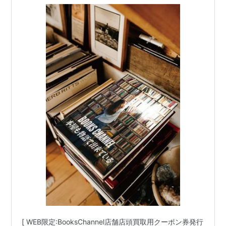
中公クラシックス新書 #中公文庫プレミアム
#GORO ゴロー(小学館) #スコラ(講談社･スコラ)
#宝島[※重要]JICC出版時代 | 6日間限定 | 2022
年05月02日(月曜日)～05月07日(土曜日) 他 |
[ WEB限定:BooksChannel店舗店頭買取用クーポン券発行