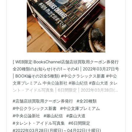
[ WEB限定:BooksChannel店舗店頭買取用クーポン券発行
全20種類のお知らせ(その1～その4) | 2022年03月27日号
| BOOK編その2(全5種類) #中公クラシックス新書 #中公
文庫プレミアム 中央公論新社 #篠山紀信 #森山大道 タレ
ント・アイドル写真集 | 6日間限定 | 2022年03月28日(月
曜日)～04月02日(土曜日) 他 | booksch.net Books
#
店舗店頭買取用クーポン券発行
#
全20種類
Channel( ブックスチャンネル )〒581-0013 大阪府八尾
#
中公クラシックス新書
#
中公文庫プレミアム
市山本町南１丁目７−7番20号 ミヤコ書店内書物は知恵の
#
中央公論新社
#
篠山紀信
#
森山大道
泉... 音楽は癒やしの泉…生活に読書・暮らしに働く本屋
#
タレント・アイドル写真集
#
6日間限定
さんBooks…
#
2022年03月28日(月曜日)～04月02日(土曜日)