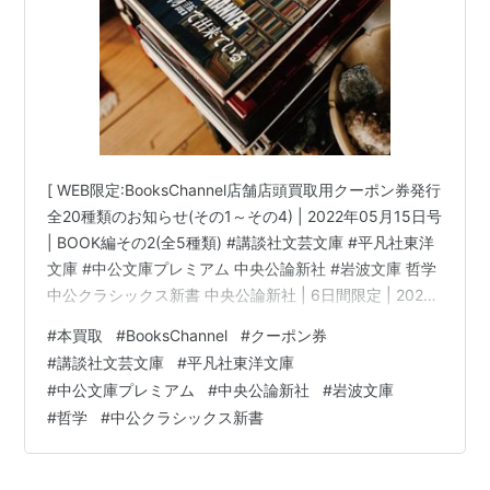
[ WEB限定:BooksChannel店舗店頭買取用クーポン券発行
全20種類のお知らせ(その1～その4) | 2022年05月15日号
| BOOK編その2(全5種類) #講談社文芸文庫 #平凡社東洋
文庫 #中公文庫プレミアム 中央公論新社 #岩波文庫 哲学
中公クラシックス新書 中央公論新社 | 6日間限定 | 2022
年05月16日(月曜日)～05月21日(土曜日) 他 |
#
本買取
#
BooksChannel
#
クーポン券
booksch.net Books Channel( ブックスチャンネル )〒
#
講談社文芸文庫
#
平凡社東洋文庫
581-0013 大阪府八尾市山本町南１丁目７−7番20号 ミヤ
#
中公文庫プレミアム
#
中央公論新社
#
岩波文庫
コ書店内書物は知恵の泉... 音楽は癒やしの泉…生活に読
#
哲学
#
中公クラシックス新書
書・暮らしに働く本…