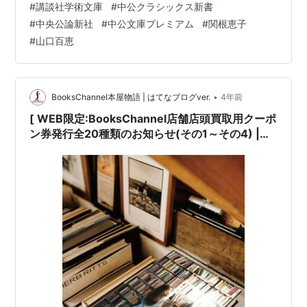
#
講談社学術文庫
#
中公クラシックス新書
Channel( ブックスチャンネル )〒581-0013 大阪府八尾
#
中央公論新社
#
中公文庫プレミアム
#
関根恵子
市山本町南１丁目７−7番20号 ミヤコ書店内書物は知恵の
#
山口百恵
泉... 音楽は癒やしの泉…生活に読書・暮らしに働く本屋
さんBooksCh…
•
BooksChannel本屋物語 | はてなブログver.
4年前
[ WEB限定:BooksChannel店舗店頭買取用クーポ
ン券発行全20種類のお知らせ(その1～その4) |
2022年03月27日号 | BOOK編その2(全5種類) #
中公クラシックス新書 #中公文庫プレミアム 中央
公論新社 #篠山紀信 #森山大道 タレント・アイド
ル写真集 | 6日間限定 | 2022年03月28日(月曜日)
～04月02日(土曜日) 他 |