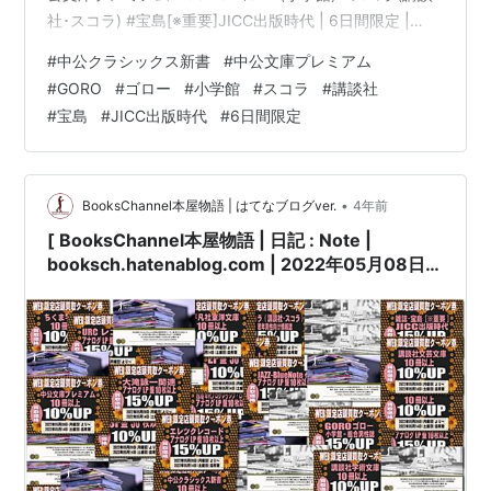
社･スコラ) #宝島[※重要]JICC出版時代 | 6日間限定 |
2022年05月09日(月曜日)～05月14日(土曜日) 他 |
#
中公クラシックス新書
#
中公文庫プレミアム
booksch.net Books Channel( ブックスチャンネル )〒
#
GORO
#
ゴロー
#
小学館
#
スコラ
#
講談社
581-0013 大阪府八尾市山本町南１丁目７−7番20号 ミヤ
#
宝島
#
JICC出版時代
#
6日間限定
コ書店内書物は知恵の泉... 音楽は癒やしの泉…生活に読
書・暮…
•
BooksChannel本屋物語 | はてなブログver.
4年前
[ BooksChannel本屋物語 | 日記 : Note |
booksch.hatenablog.com | 2022年05月08日号
| WEB限定:BooksChannel店舗店頭買取用クーポ
ン券発行させて頂きました。 |期間|2022年05月
09日(月)～05月14日(土) | 全20種類