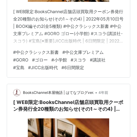
[ WEB限定:BooksChannel店舗店頭買取用クーポン券発行
全20種類のお知らせ(その1～その4) | 2022年05月10日号
| BOOK編その2(全5種類) #中公クラシックス新書 #中公
文庫プレミアム #GORO ゴロー(小学館) #スコラ(講談社･
スコラ) #宝島[※重要]JICC出版時代 | 6日間限定 | 2022年
05月09日(月曜日)～05月14日(土曜日) 他 | booksch.net
#
中公クラシックス新書
#
中公文庫プレミアム
Books Channel( ブックスチャンネル )〒581-0013 大阪
#
GORO
#
ゴロー
#
小学館
#
スコラ
#
講談社
府八尾市山本町南１丁目７−7番20号 ミヤコ書店内書物は
#
宝島
#
JICC出版時代
#
6日間限定
知恵の泉... 音楽は癒やしの泉…生活に読書・暮…
•
BooksChannel本屋物語 | はてなブログver.
4年前
[ WEB限定:BooksChannel店舗店頭買取用クーポ
ン券発行全20種類のお知らせ(その1～その4) |
2022年05月09日号 | BOOK編その2(全5種類) #
中公クラシックス新書 #中公文庫プレミアム
#GORO ゴロー(小学館) #スコラ(講談社･スコラ)
#宝島[※重要]JICC出版時代 | 6日間限定 | 2022