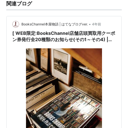
関連ブログ
•
BooksChannel本屋物語 | はてなブログver.
4年前
[ WEB限定:BooksChannel店舗店頭買取用クーポ
ン券発行全20種類のお知らせ(その1～その4) |
2022年05月13日号 | BOOK編その2(全5種類) #
中公クラシックス新書 #中公文庫プレミアム
#GORO ゴロー(小学館) #スコラ(講談社･スコラ)
#宝島[※重要]JICC出版時代 | 6日間限定 | 2022
年05月09日(月曜日)～05月14日(土曜日) 他 |