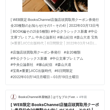
[ WEB限定:BooksChannel店舗店頭買取用クーポン券発行
全20種類のお知らせ(その1～その4) | 2022年03月13日号
| BOOK編その2(全5種類) #中公クラシックス新書 #中公
文庫プレミアム 中央公論新社 #篠山紀信 #森山大道 宝島
[※重要]JICC出版時代 | 6日間限定 | 2022年03月14日(月
曜日)～03月19日(土曜日) 他 | booksch.net Books
#
店舗店頭買取用クーポン券発行
#
全20種類
Channel( ブックスチャンネル )〒581-0013 大阪府八尾
#
中公クラシックス新書
#
中公文庫プレミアム
市山本町南１丁目７−7番20号 ミヤコ書店内書物は知恵の
#
中央公論新社
#
篠山紀信
#
森山大道
泉... 音楽は癒やしの泉…生活に読書・暮らしに働く本屋
#
宝島※重要]JICC出版時代
#
6日間限定
さんBo…
#
2022年03月14日月曜日～03月19日土曜日
•
BooksChannel本屋物語 | はてなブログver.
4年前
[ WEB限定:BooksChannel店舗店頭買取用クーポ
ン券発行全20種類のお知らせ(その1～その4) |