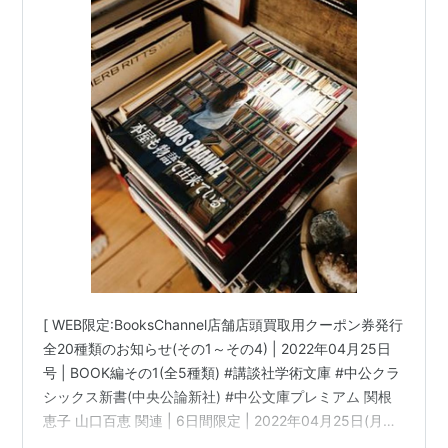
[ WEB限定:BooksChannel店舗店頭買取用クーポン券発行
全20種類のお知らせ(その1～その4) | 2022年04月25日
号 | BOOK編その1(全5種類) #講談社学術文庫 #中公クラ
シックス新書(中央公論新社) #中公文庫プレミアム 関根
恵子 山口百恵 関連 | 6日間限定 | 2022年04月25日(月曜
日)～04月30日(土曜日) 他 | booksch.net Books