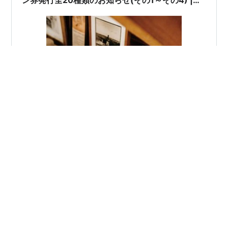
2022年03月12日号 | BOOK編その2(全5種類) #
中公クラシックス新書 #中公文庫プレミアム 中央
公論新社 #篠山紀信 #森山大道 宝島[※重要]JICC
出版時代 | 6日間限定 | 2022年03月14日(月曜日)
～03月19日(土曜日) 他 |