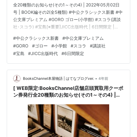
全20種類のお知らせ(その1～その4) | 2022年05月02日
号 | BOOK編その2(全5種類) #中公クラシックス新書 #中
公文庫プレミアム #GORO ゴロー(小学館) #スコラ(講談
社･スコラ) #宝島[※重要]JICC出版時代 | 6日間限定 |
2022年05月02日(月曜日)～05月07日(土曜日) 他 |
#
中公クラシックス新書
#
中公文庫プレミアム
booksch.net Books Channel( ブックスチャンネル )〒
#
GORO
#
ゴロー
#
小学館
#
スコラ
#
講談社
581-0013 大阪府八尾市山本町南１丁目７−7番20号 ミヤ
#
宝島
#
JICC出版時代
#
6日間限定
コ書店内書物は知恵の泉... 音楽は癒やしの泉…生活に読
書・暮…
•
BooksChannel本屋物語 | はてなブログver.
4年前
[ WEB限定:BooksChannel店舗店頭買取用クーポ
ン券発行全20種類のお知らせ(その1～その4) |
2022年04月25日号 | BOOK編その1(全5種類) #
講談社学術文庫 #中公クラシックス新書(中央公論
新社) #中公文庫プレミアム 関根恵子 山口百恵 関
連 | 6日間限定 | 2022年04月25日(月曜日)～04
月30日(土曜日) 他 |