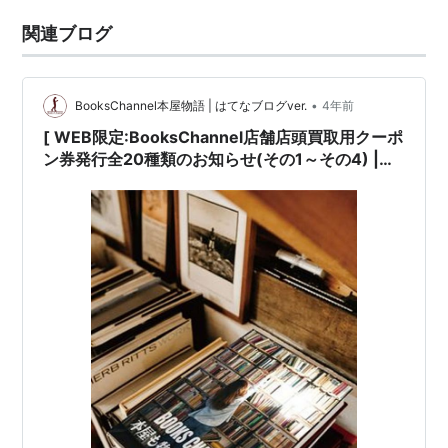
関連ブログ
•
BooksChannel本屋物語 | はてなブログver.
4年前
[ WEB限定:BooksChannel店舗店頭買取用クーポ
ン券発行全20種類のお知らせ(その1～その4) |
2022年05月15日号 | BOOK編その2(全5種類) #
講談社文芸文庫 #平凡社東洋文庫 #中公文庫プレ
ミアム 中央公論新社 #岩波文庫 哲学 中公クラシ
ックス新書 中央公論新社 | 6日間限定 | 2022年05
月16日(月曜日)～05月21日(土曜日) 他 |