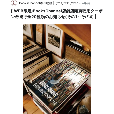
•
BooksChannel本屋物語 | はてなブログver.
4年前
[ WEB限定:BooksChannel店舗店頭買取用クーポ
ン券発行全20種類のお知らせ(その1～その4) |
2022年03月13日号 | BOOK編その2(全5種類) #
中公クラシックス新書 #中公文庫プレミアム 中央
公論新社 #篠山紀信 #森山大道 宝島[※重要]JICC
出版時代 | 6日間限定 | 2022年03月14日(月曜日)
～03月19日(土曜日) 他 |