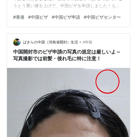
うとう重い腰を上げて、中国ビザを申請しました！もし
かしたら香港在住の方以外には参考にならないかもしれ
#
香港
#
中国ビザ
#
中国ビザ申請
#
中国ビザセンター
ませんが、せっかくなのでこちらに記録を残しておきた
いと思います。 ちなみに、深圳の口岸（イミグレ）で取
るビザオンアライバルについては以前こちら☟で詳しく紹
•
介しましたので、ビザオンアライバルの取得を考えてい
ぱきらの中国（河南省開封）生活
4年前
らっしゃる方はそちらを参考にしていただけるとよいか
中国開封市のビザ申請の写真の規定は厳しいよ～
と思いますm(__)m ビザオンアライバル…
写真撮影では前髪・後れ毛に特に注意！