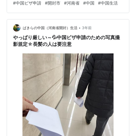
#
中国ビザ申請
#
開封市
#
河南省
#
中国
#
中国生活
(*´▽｀*)
•
ぱきらの中国（河南省開封）生活
3年前
やっぱり厳しい～💦中国ビザ申請のための写真撮
影規定☆長髪の人は要注意