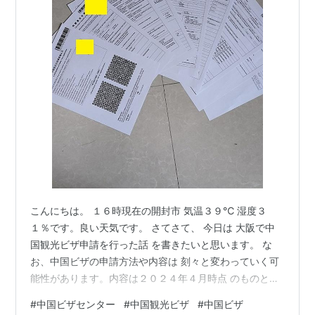
こんにちは。 １６時現在の開封市 気温３９℃ 湿度３
１％です。良い天気です。 さてさて、 今日は 大阪で中
国観光ビザ申請を行った話 を書きたいと思います。 な
お、中国ビザの申請方法や内容は 刻々と変わっていく可
能性があります。内容は２０２４年４月時点 のものとし
て ご理解ください。 早くコロナ前の様に １５日未満の
#
中国ビザセンター
#
中国観光ビザ
#
中国ビザ
中国滞在にはビザ無しで行けるようになってほしいです