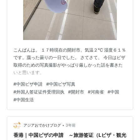
こんばんは。 １７時現在の開封市、気温２℃ 湿度６１％
です。靄った曇りの一日でした。 さてさて、 今日はビザ
取得のための写真撮影がやっぱり厳しかった話を書きた
いと思います。
#
中国ビザ申請
#
中国ビザ写真
#
外国人签证证件受理回执
#
開封市
#
河南省
#
中国
#
中国生活
•
アジアおでかけブログ
3年前
香港｜中国ビザの申請 ～旅游签证（Lビザ・観光