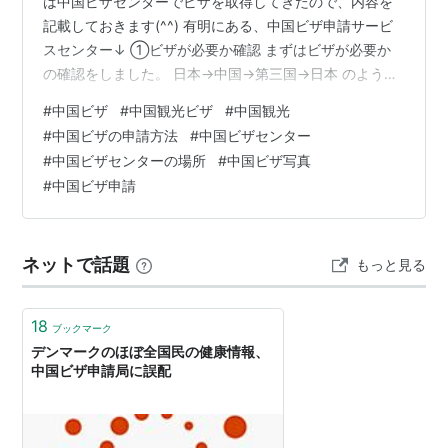
は中国ビザセンターでビザを取得してきたので、内容を
記載しておきます(^^) 有明にある、中国ビザ申請サービ
スセンター↓ ①ビザが必要か確認 まずはビザが必要か
の確認をしました。 日本→中国→第三国→日本 のような
航空券であれば、トランジット扱いになり、 中国の観光
#
中国ビザ
#
中国観光ビザ
#
中国観光
エリアによっては最大144時間ビザが不要だつたりするの
#
中国ビザの申請方法
#
中国ビザセンター
ですが、 （その代わり、中国の空港で臨時入境許可書を
#
中国ビザセンターの場所
#
中国ビザ写真
発行してもらうらしい） 私は、 日本→中国→日本 の往復
#
中国ビザ申請
航空券だったので、 きっぱり諦めてビザを申請しました
ら。 有効期限3ヶ月なので、取得タイミングを考えたり
大変だった……
ネットで話題
もっと見る
18
ブックマーク
デンマークのほぼ全国民の健康情報、
中国ビザ申請局に誤配