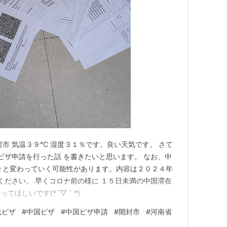
封市 気温３９℃ 湿度３１％です。良い天気です。 さて
光ビザ申請を行った話 を書きたいと思います。 なお、中
々と変わっていく可能性があります。内容は２０２４年
解ください。 早くコロナ前の様に １５日未満の中国滞在
てほしいです(*´▽｀*)
光ビザ
#
中国ビザ
#
中国ビザ申請
#
開封市
#
河南省