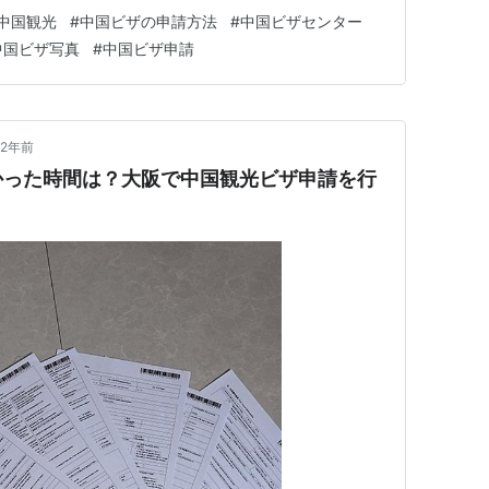
らうらしい） 私は、 日本→中国→日本 の往復航空券だ
中国観光
#
中国ビザの申請方法
#
中国ビザセンター
ザを申請しましたら。 有効期限3ヶ月なので、取得タイ
中国ビザ写真
#
中国ビザ申請
…
2年前
かった時間は？大阪で中国観光ビザ申請を行