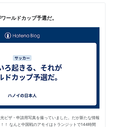
がワールドカップ予選だ。
観光ビザ・申請用写真を撮っていました。だが新たな情報
！！ なんと中国戦のアモイはトランジットで144時間