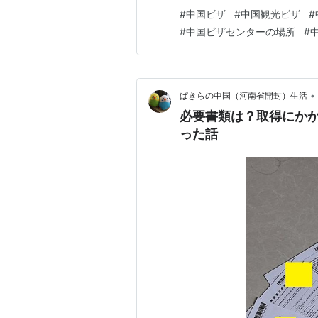
で臨時入境許可書を発行しても
#
中国ビザ
#
中国観光ビザ
#
ったので、 きっぱり諦めてビ
#
中国ビザセンターの場所
#
ミングを考えたり大変だった…
•
ぱきらの中国（河南省開封）生活
必要書類は？取得にか
った話