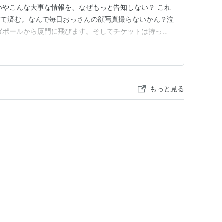
いやこんな大事な情報を、なぜもっと告知しない？ これ
くて済む。なんで毎日おっさんの顔写真撮らないかん？泣
ガポールから厦門に飛びます。そしてチケットは持って
の日に関空へ飛ぶ予定です。これで厦門でのトランジット
実はインドネシア戦の日程が１日ずれたことで、その変
てなかった。随分前に予…
もっと見る