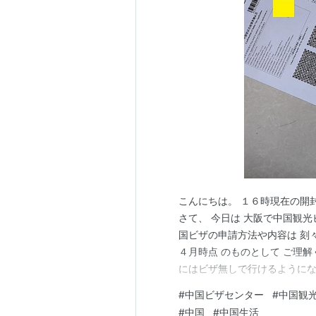
こんにちは。 １６時現在の開
さて、 今日は 大阪で中国観
国ビザの申請方法や内容は 刻
４月時点 のものとして ご理
にはビザ無しで行けるようになっ
#
中国ビザセンター
#
中国観
#
中国
#
中国生活