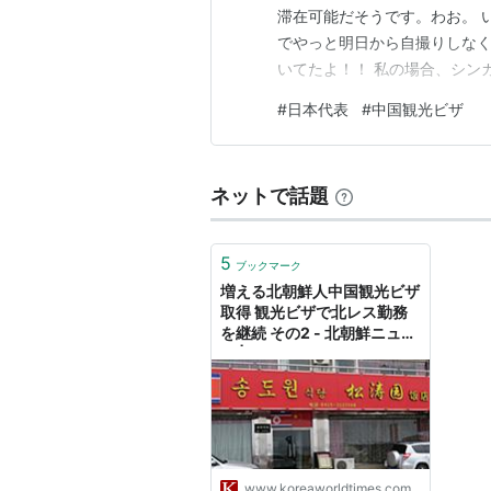
滞在可能だそうです。わお。 
でやっと明日から自撮りしな
いてたよ！！ 私の場合、シン
いませんが、試合を観て、次
#
日本代表
#
中国観光ビザ
が許可されるはず。たぶん。 
更もいま済ませました。気づい
ネットで話題
5
ブックマーク
増える北朝鮮人中国観光ビザ
取得 観光ビザで北レス勤務
を継続 その2 - 北朝鮮ニュー
ス | KWT
www.koreaworldtimes.com