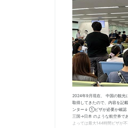
2024年9月現在、 中国の観
取得してきたので、内容を記載し
ンター↓ ①ビザが必要か確認
三国→日本 のような航空券で
よっては最大144時間ビザが