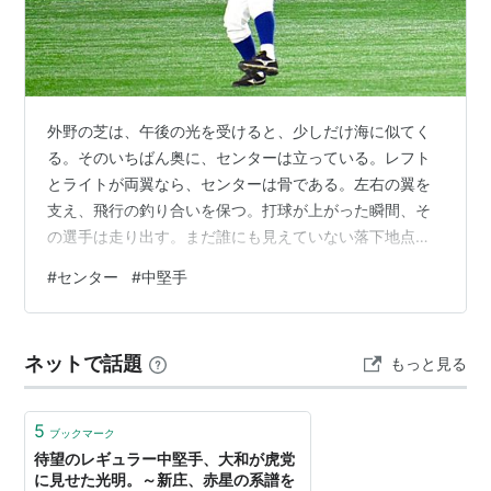
外野の芝は、午後の光を受けると、少しだけ海に似てく
る。そのいちばん奥に、センターは立っている。レフト
とライトが両翼なら、センターは骨である。左右の翼を
支え、飛行の釣り合いを保つ。打球が上がった瞬間、そ
の選手は走り出す。まだ誰にも見えていない落下地点
へ、先に身体を運ぶ。速く走るだけではない。むしろ、
#
センター
#
中堅手
速さを見せないところに、よいセンターの技術がある。
野球の外野守備で、最も多く打球が飛ぶのはセンターで
ある。全外野の約4割近くのアウトを記録し、レフトやラ
ネットで話題
もっと見る
イトよりも守備機会が多い。 球場が扇形に作られ、セン
ターが最も深いのも、まっすぐ打ち返された打球が最も
遠くへ飛ぶからだ。そこには、野球という競技の構…
5
ブックマーク
待望のレギュラー中堅手、大和が虎党
に見せた光明。～新庄、赤星の系譜を