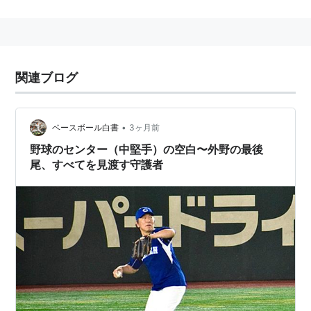
センターラインを構成。
関連ブログ
•
ベースボール白書
3ヶ月前
野球のセンター（中堅手）の空白〜外野の最後
尾、すべてを見渡す守護者