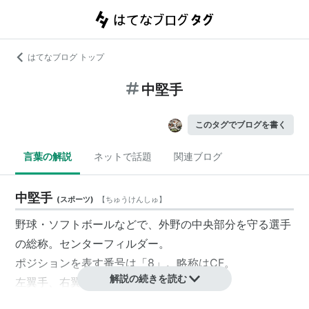
はてなブログ トップ
中堅手
このタグでブログを書く
言葉の解説
ネットで話題
関連ブログ
中堅手
(
スポーツ
)
【
ちゅうけんしゅ
】
野球・ソフトボールなどで、外野の中央部分を守る選手
の総称。センターフィルダー。
ポジションを表す番号は「8」。略称はCF。
解説の続きを読む
左翼手
、
右翼手
と共に、外野手を構成する。