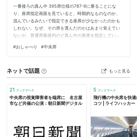
一番後ろの真ん中 395席仕様の787-9に乗ることにな
り、座席指定画面を見ていると、時期的なものなのか、
混んでいるみたいで指定できる座席が少なかったのかも
しれない。なぜ、その席を選んだのかはあまり覚えてい
ないが、普通席最後列のど真ん中の座席を指定してい
た。 48列目のF席。混んでいるのでもちろん両隣も埋ま
#
おしゃべり
#
中央席
っている。 この記事でもふれたように、機体の曲線に合
わせて、機体後方では座席のアルファベット列が機体中
央に比べて少なくなる場合がある。787-9、395席仕様も
ネットで話題
もっと見る
それに該当しており、45列目までは3+3+3の9列だが、
46,47列目は2+3+2の7列。そして、48列目は中央DFGの
みで3列。 …
21
5
ブックマーク
ブックマーク
中央席の視覚障害者を端席に 名古屋
飛行機の中央席を快適
市など共催の公演：朝日新聞デジタル
コツ | ライフハッカ