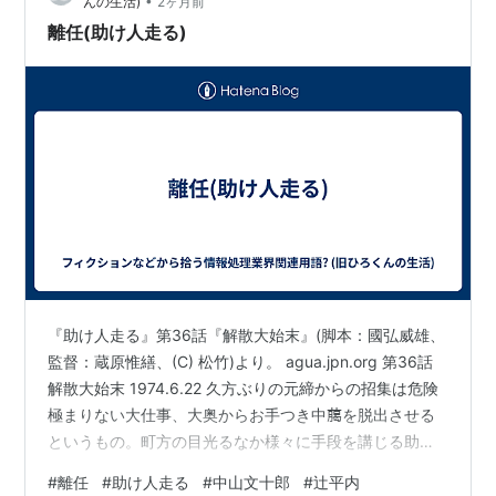
•
んの生活)
2ヶ月前
離任(助け人走る)
『助け人走る』第36話『解散大始末』(脚本：國弘威雄、
監督：蔵原惟繕、(C) 松竹)より。 agua.jpn.org 第36話
解散大始末 1974.6.22 久方ぶりの元締からの招集は危険
極まりない大仕事、大奥からお手つき中﨟を脱出させる
というもの。町方の目光るなか様々に手段を講じる助け
人たち、しかし半ばにして将軍薨去の報が入る。これで
#
離任
#
助け人走る
#
中山文十郎
#
辻平内
お中﨟も里へと息をつくも束の間、お手つきの女人は落