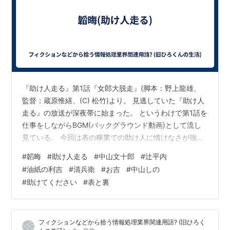
『助け人走る』第1話『女郎大脱走』(脚本：野上龍雄、
監督：蔵原惟繕、(C) 松竹)より。 見逃していた『助け人
走る』の放送が深夜帯に始まった。 というわけで第1話を
仕事をしながらBGM(バックグラウンド動画)として流し
見ている。 今回は表の稼業での助け人に情けなさが強調
されているのだが、冒頭では女郎の悲惨な状況もしっか
#
韜晦
#
助け人走る
#
中山文十郎
#
辻平内
り描かれている。便利なこのサイトから基本設定を引用
#
油紙の利吉
#
清兵衛
#
お吉
#
中山しの
しよう。 agua.jpn.org 明治期を舞台とする佐賀潜の盗賊
#
助けてください
#
表と裏
もの小説「清兵衛流極意」を元ネタに持つ、必殺シリー
ズ中でも少し毛色の変わった作品。原作にある細かい掟
や清兵衛の人となりが生かされ、人助けを第一とする話
フィクションなどから拾う情報処理業界関連用語? (旧ひろく
の数々が紡がれ…