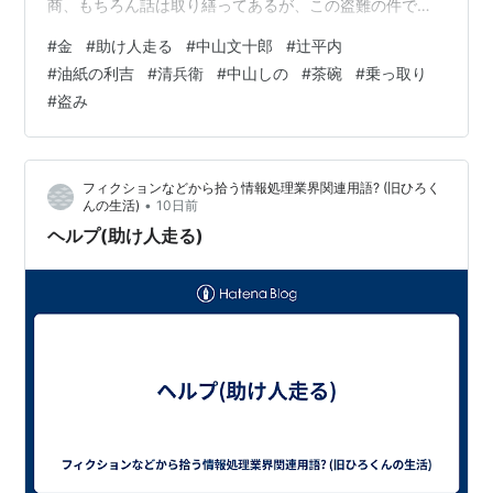
商、もちろん話は取り繕ってあるが、この盗難の件で腹
を切った御納戸役がたまたましのに岡惚れしていた侍
#
金
#
助け人走る
#
中山文十郎
#
辻平内
で、文さんのお気に入りだったからたまらない。仲立ち
#
油紙の利吉
#
清兵衛
#
中山しの
#
茶碗
#
乗っ取り
をした隠居は自ら筋を通しに富商のもとに乗り込むが、
#
盗み
じゃらんじゃらんと積まれる大金に隠居の手下が狂わさ
れ、主を刺し殺し後釜に座るという暴挙に出る。しかも
富商は彼に助け人の始末を命じるのだった。 ロケ地、お
フィクションなどから拾う情報処理業界関連用語? (旧ひろく
しのの茶店に…
•
んの生活)
10日前
ヘルプ(助け人走る)