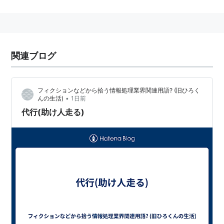
明るく陽気で無類の酒好き。飄々としており、世間から
はまともな職業とは思われない助け人稼業をしていて
も、あまり負い目は感じていないようだ。
表の仕事は用心棒などが多いが、裏では凄腕の剣客とし
関連ブログ
て悪しき暴徒を葬り去る。
武器は「兜割り」と呼ばれる短剣を使用。相手によって
フィクションなどから拾う情報処理業界関連用語? (旧ひろく
は大刀や、刀の形をした「鉄心の太刀」を振り回す。
•
んの生活)
1日前
代行(助け人走る)
相手の技量に応じて手加減できるほどの技量を持ち、中
村主水との対決では空中とんぼ返りで引き分けに終わっ
た。
助け人仲間である芸者・お吉（野川由美子）とは相思相
愛だが、彼女のやきもちや気分屋の性格には手を焼いて
いる。
お茶屋の看板娘である「しの」という妹がいるが、油紙