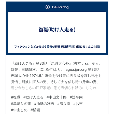
『助け人走る』第33話『忠誠大心外』(脚本：石川孝人、
監督：三隅研次、(C) 松竹)より。 agua.jpn.org 第33話
忠誠大心外 1974.6.1 密命を受け妻に去り状を渡し死をも
覚悟し阿波に潜入の男、そして夫を信じ待つ身重の妻、
遊び金欲しさの江戸家老に悉く裏切られ踏みにじられ
る。妻の側から利吉たちが、夫の側からは旅先で関わっ
#
復職
#
助け人走る
#
中山文十郎
#
辻平内
た元締が金を託されていた。藩邸に忍び再会を果たす助
#
島帰りの龍
#
油紙の利吉
#
清兵衛
#
お吉
け人たち、久し振りに全員揃った席で仕掛けにゴーサイ
#
中山しの
#
横領
ンが出される。 ロケ地、行き暮れる日田の妻を助けるし