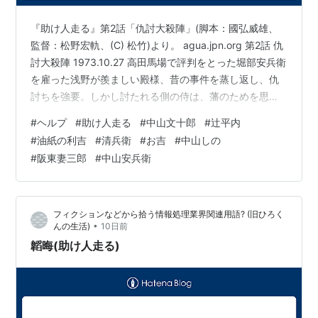
『助け人走る』第2話「仇討大殺陣」(脚本：國弘威雄、
監督：松野宏軌、(C) 松竹)より。 agua.jpn.org 第2話 仇
討大殺陣 1973.10.27 高田馬場で評判をとった堀部安兵衛
を雇った浅野が羨ましい殿様、昔の事件を蒸し返し、仇
討ちを強要。しかし討たれる側の侍は、藩のためを思い
公金横領の奸物を果し合いの形で討った忠義の士。これ
#
ヘルプ
#
助け人走る
#
中山文十郎
#
辻平内
と懇意の清兵衛は、自らが依頼者となりチームを動か
#
油紙の利吉
#
清兵衛
#
お吉
#
中山しの
す。仙石原で行われる仇討ちには助太刀が15人も用意さ
#
阪東妻三郎
#
中山安兵衛
れており、平内と文十郎最後にはへたへた、女も酒も要
らんとススキ原に沈むのであった。 ロケ地、文十郎が船
のもやいを切って流してしまう狩野川の渡し、嵐山公園
フィクションなどから拾う情報処理業界関連用語? (旧ひろく
中州。仙…
•
んの生活)
10日前
韜晦(助け人走る)