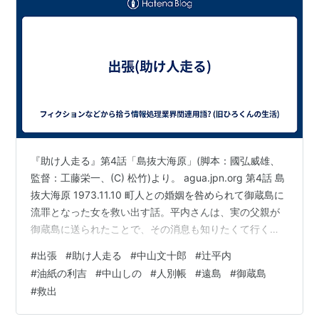
婢）。
99年
10月より、ぢたま某との共著になる『まほ
ろまてぃっく』を発表。現在に至る。
著作一覧
ISBN:4847031156
「同級生
もうひとつの夏休み
」
ISBN:4847031741
「同級生 星空の記憶」
ISBN:4847032101
「同級生 きっと、忘れない夏」
ISBN:4847033159
「雪菜のねがい」《上巻》
『助け人走る』第4話「島抜大海原」(脚本：國弘威雄、
ISBN:4847033191
「雪菜のねがい」《下巻》
監督：工藤栄一、(C) 松竹)より。 agua.jpn.org 第4話 島
『まほろまてぃっく』については、当該
キーワード
抜大海原 1973.11.10 町人との婚姻を咎められて御蔵島に
を参照のこと。
流罪となった女を救い出す話。平内さんは、実の父親が
御蔵島に送られたことで、その消息も知りたくて行く。
波濤を乗り越え着いた島で知るのは苛酷な事実、暴動を
#
出張
#
助け人走る
#
中山文十郎
#
辻平内
起こした流人たちの騒ぎに乗じて女を救い出し江戸へ戻
#
油紙の利吉
#
中山しの
#
人別帳
#
遠島
#
御蔵島
る二人、文さんを呼ぶ島娘の声が波間に哀切に響く。そ
#
救出
して本土、狂疾の女に高額の治療代を添えて亭主に引き
渡す助け人たち、今度もタダ働き。 ロケ地、海の情景は