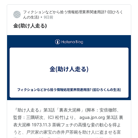
マジ海、日本海ぽいが確定に至るもの見出せず。ご赦免
フィクションなどから拾う情報処理業界関連用語? (旧ひろく
の申し渡…
•
んの生活)
9日前
金(助け人走る)
『助け人走る』第3話「裏表大泥棒」(脚本：安倍徹郎、
監督：三隅研次、(C) 松竹)より。 agua.jpn.org 第3話 裏
表大泥棒 1973.11.3 茶碗フェチの高慢な妾の歓心を得よ
うと、戸沢家の家宝の赤井戸茶碗を助け人に盗ませる富