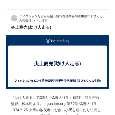
のの茶店、今宮神社高倉下。元締が旅先で木彫の仏を寄
進の寺、不明。藍屋に差し出された日田の妻が入水しよ
フィクションなどから拾う情報処理業界関連用語? (旧ひろく
うとする橋…
•
んの生活)
2ヶ月前
炎上商売(助け人走る)
『助け人走る』第32話『偽善大往生』(脚本：猪又憲吾、
監督：松本明より。 agua.jpn.org 第32話 偽善大往生
1974.5.25 火事の被災者にお救い小屋を建てたり供養し