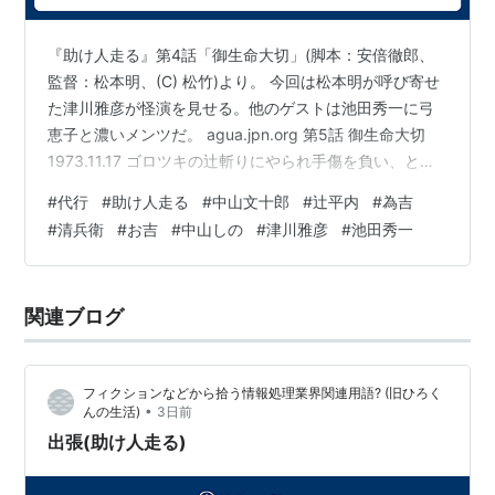
の利吉（秋野太作）がちょっかいを出すためいつも気苦
労が絶えない。
『助け人走る』第4話「御生命大切」(脚本：安倍徹郎、
番組後半からは奉行所の監視下で裏稼業を行うようにな
監督：松本明、(C) 松竹)より。 今回は松本明が呼び寄せ
た津川雅彦が怪演を見せる。他のゲストは池田秀一に弓
り、陽気な一面は影を潜め、暗く用心深い部分が表出し
恵子と濃いメンツだ。 agua.jpn.org 第5話 御生命大切
ていた。
1973.11.17 ゴロツキの辻斬りにやられ手傷を負い、とも
→助け人走る
にいた同輩を失い武士の面目丸つぶれの若侍。切腹の危
#
代行
#
助け人走る
#
中山文十郎
#
辻平内
#
為吉
機に、若侍宅に使える女中が助け人に依頼、文さんたち
#
清兵衛
#
お吉
#
中山しの
#
津川雅彦
#
池田秀一
中山文十郎
が仕留めたゴロツキを主人の手柄に偽装して名誉を回復
(
読書
)
【
なかやまぶんじゅうろう
】
させる。一転して武門の誉れと評判をとり昇進の沙汰も
小説家。
おりるが、噂を聞きつけたゴロツキの一味が恐喝にかか
1994年
12月、蛭田昌人が原作を手掛けたゲーム『同級
関連ブログ
る。これをアフターケアの助け人、女中は身を引き、残
生』を小説化。翌95年12月に第2巻、97年5月に第3巻
された若侍…
（完結）を出版。
ノベライズ
されたもののほとんどが粗
フィクションなどから拾う情報処理業界関連用語? (旧ひろく
製乱造で読むに耐えない質であった中、小説として成り
•
んの生活)
3日前
立つ作品を提供し、その名を知られるようになる。
99
出張(助け人走る)
年
7月、創作小説『雪菜のねがい』を刊行（挿絵は陽気