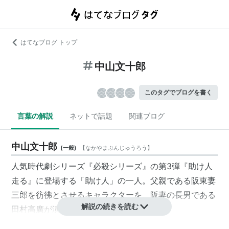
はてなブログ トップ
中山文十郎
このタグでブログを書く
言葉の解説
ネットで話題
関連ブログ
中山文十郎
(
一般
)
【
なかやまぶんじゅうろう
】
人気時代劇シリーズ『必殺シリーズ』の第3弾『助け人
走る』に登場する「助け人」の一人。父親である
阪東妻
三郎
を彷彿とさせるキャラクターを、
阪妻
の長男である
解説の続きを読む
田村高廣
が演じている。