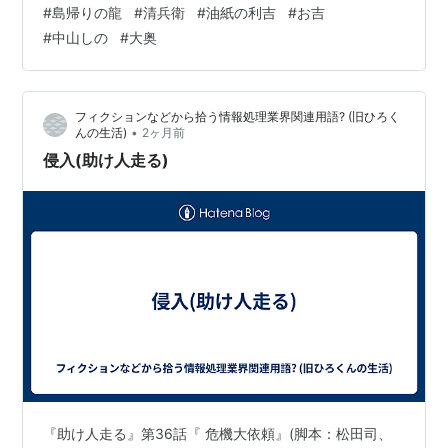
#
島帰りの龍
#
清兵衛
#
油紙の利吉
#
お吉
飾のうえ比丘尼屋敷とも称される女の地獄・桜田御用屋
#
中山しの
#
大奥
敷へ籠められてしまうのだった。 ロケ地、利吉が招集を
ツナぐしのの茶店、今宮神社高倉下。手段を協議のチー
ム、お城イメージに彦根城天秤櫓と天守。今夜もと上様
フィクションなどから拾う情報処理業界関連用語? (旧ひろく
の伽を申…
•
んの生活)
2ヶ月前
侵入(助け人走る)
『助け人走る』第36話『 危機大依頼』(脚本：松田司、