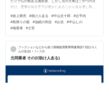
たりで仏の称ある備前屋、しかし当の火事はこやつの火
付け。悪事を知る手下が密かにあるじから金を脅し取ろ
うとして一騒動、これに助け人たちが巻き込まれる。依
#
炎上商売
#
助け人走る
#
中山文十郎
#
辻平内
頼自体は火事で親を失った幼い娘から来る。 ロケ地、備
#
島帰りの龍
#
油紙の利吉
#
お吉
#
中山しの
前屋が脅迫者の求めに応じ千両箱を置く猪牙船のもやる
#
偽善者
#
士官
大川端、広沢池東岸。強請りに加担の浪人の仕官予定先
の高須藩邸、大覚寺明智門。依頼者の幼女と、放火犯を
求めて通行人を見る平内さん、中ノ島橋上。備前屋に雇
フィクションなどから拾う情報処理業界関連用語? (旧ひろく
われた龍が文さん…
•
んの生活)
2ヶ月前
元同業者 その2(助け人走る)