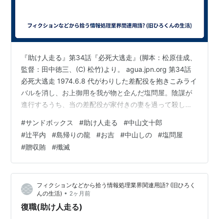
『助け人走る』第34話『必死大逃走』(脚本：松原佳成、
監督：田中徳三、(C) 松竹)より。 agua.jpn.org 第34話
必死大逃走 1974.6.8 代がわりした差配役を抱きこみライ
バルを消し、お上御用を我が物と企んだ塩問屋。陰謀が
進行するうち、当の差配役が家付きの妻を過って殺して
しまうという馬鹿な事態が起こり、子飼いの男をスケー
#
サンドボックス
#
助け人走る
#
中山文十郎
プゴートに立てようとするが、助け人たちに阻まれたう
#
辻平内
#
島帰りの龍
#
お吉
#
中山しの
#
塩問屋
え差配役ともども仕置されてしまうのだった。 ロケ地、
#
贈収賄
#
殲滅
坂出屋が差配役・諸口に提供する妾宅、中山邸通用門。
物見遊山接待の最中、三平に腹踊りを強要する諸口、今
宮神社高倉(しのの茶店)。＊養子の差配役・諸口に菅貫太
フィクションなどから拾う情報処理業界関連用語? (旧ひろく
郎。…
•
んの生活)
2ヶ月前
復職(助け人走る)