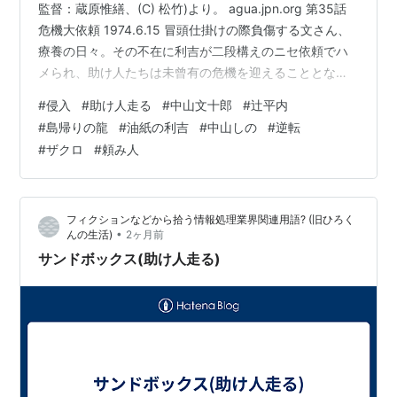
監督：蔵原惟繕、(C) 松竹)より。 agua.jpn.org 第35話
危機大依頼 1974.6.15 冒頭仕掛けの際負傷する文さん、
療養の日々。その不在に利吉が二段構えのニセ依頼でハ
メられ、助け人たちは未曾有の危機を迎えることとな
る。ほぼ清兵衛の店で進行するドラマ、作中ずっと降り
#
侵入
#
助け人走る
#
中山文十郎
#
辻平内
続く激しい雨が緊張感を高める。夫の仇を取りに来る毒
#
島帰りの龍
#
油紙の利吉
#
中山しの
#
逆転
婦に南田洋子を配し、平内さんのスペア煙管も披露さ
#
ザクロ
#
頼み人
れ、へろへろで駆けつける文さんの殺陣もなかなか。 ＊
元締不在は依頼者＝仇討ちの闖入者の柘榴組の姐御によ
り語られる。 今回はかなり凝った構成になっている。 配
フィクションなどから拾う情報処理業界関連用語? (旧ひろく
役は次の…
•
んの生活)
2ヶ月前
サンドボックス(助け人走る)