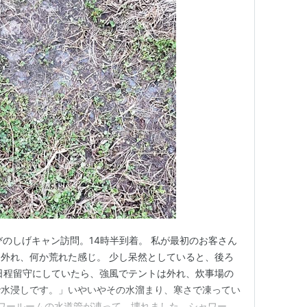
びのしげキャン訪問。14時半到着。 私が最初のお客さん
外れ、何か荒れた感じ。 少し呆然としていると、後ろ
日程留守にしていたら、強風でテントは外れ、炊事場の
で水浸しです。」いやいやその水溜まり、寒さで凍ってい
ャワールームの水道管が凍って、壊れました。シャワー使