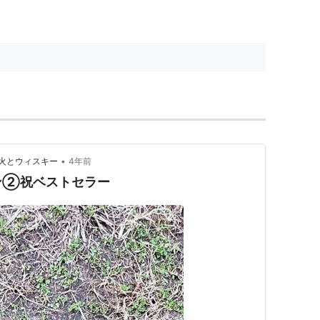
•
火とウィスキー
4年前
ン②祝ベストセラー