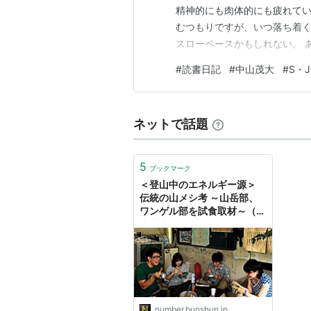
精神的にも肉体的にも疲れて
むつもりですが、いつ落ち着く
スローペースかもしれない。 
ないので時々覗いてもらえると
#
読書日記
#
中山茂大
#
S・
ネットで話題
5
ブックマーク
＜登山中のエネルギー源＞
伝統の山メシ考 ～山岳部、
ワンゲル部を試食取材～（中
山茂大）
number.bunshun.jp