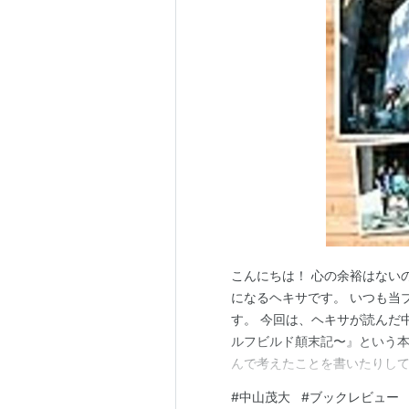
こんにちは！ 心の余裕はない
になるヘキサです。 いつも当
す。 今回は、ヘキサが読んだ
ルフビルド顛末記〜』という
んで考えたことを書いたりしてみ
できる! ?セルフビルド顛末記~ 
#
中山茂大
#
ブックレビュー
売日: 2019/01/17 メデ