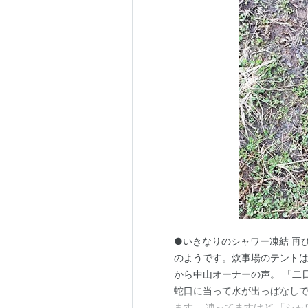
●いきなりのシャワー凍結 再
のようです。炊事場のテントは
から中山オーナーの声。 「二
蛇口に当って水が出っぱなし
ます。 凍ってますけど 「シ