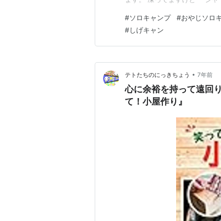
えません。」 「大変ですね。
#
ソロキャンプ
#
おやじソロ
ャワー使えません ●林間サイ
#
しげキャン
川沿いのエリアが、林間エリア
•
テトたちのにっきちょう
7年前
心に余裕を持って遠回
て！小屋作り』