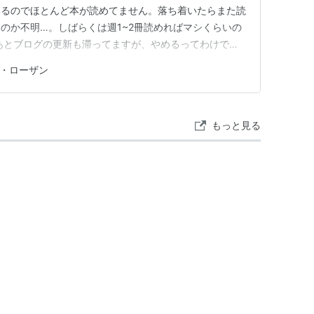
いるのでほとんど本が読めてません。落ち着いたらまた読
のか不明…。しばらくは週1~2冊読めればマシくらいの
あとブログの更新も滞ってますが、やめるってわけでは
嬉しいです。 以下コメント・ネタバレあり
J・ローザン
もっと見る