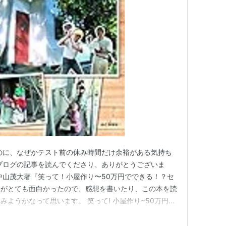
のに、なぜかテスト前の休み時間だけ余裕がある気持ち
ブログの記事を読んでくださり、ありがとうございま
中山茂大著『笑って！小屋作り〜50万円でできる！？セ
本がとても面白かったので、感想を書いたり、この本を読
ようかなって思います。 笑って! 小屋作り~50万円で
作者: 中山茂大,阪口克 出版社/メーカー: 山と渓谷社 発
ィア: 単行本（ソフトカバー） この商品を含むブログを見る ヘ