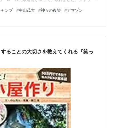
」以外の言葉が出ません。サウナも当然駄目ですね。 シ
キャンプ
#
中山茂大
#
神々の復讐
#
アマゾン
トオープン。開拓は、現在進行形。 メインサイト下の小
としてオープンし…
りすることの大切さを教えてくれる『笑っ