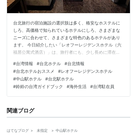
台北旅行の宿泊施設の選択肢は多く、格安なホステルに
しろ、高価格で知られているホテルにしろ、さまざまな
ニーズに合わせて、さまざまな特色のあるホテルがあり
ます。 今日紹介したい「レオフーレジデンスホテル（六
福居公寓式酒店）」は、旅行者にも、少し長めに滞在し
たい人にも、とても適したフラットホテルだと思いま
#
台湾情報
#
台北ホテル
#
台北情報
す。 レオフーレジデンスホテル（六福居公寓式酒店）に
#
台北ホテルおススメ
#
レオフーレジデンスホテル
関して 「レオフーレジデンス ホテル（六福居公寓式酒
#
中山駅ホテル
#
台北駅ホテル
店）」は六福観光グループの「アパートホテル」ブラン
#
鈴鈴の台湾ガイドブック
#
海外生活
#
台湾駐在員
ドで、高級フラットスペースとプロフェッショナルなホ
テルサービスを兼ね備えています。 各部屋には、リビン
グルーム、ベッドルーム、独立したバスルームと…
関連ブログ
はてなブログ
>
未指定
>
中山駅ホテル