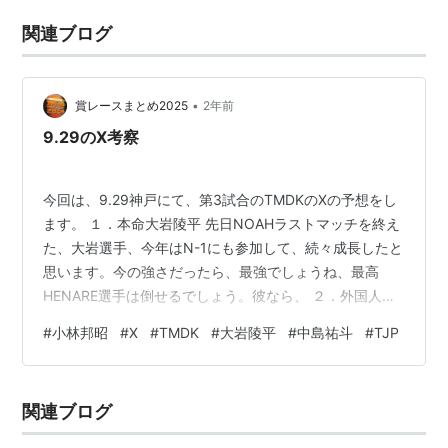
関連ブログ
•
賞レースまとめ2025
2年前
9.29のX考察
今回は、9.29神戸にて、第3試合のTMDKのXの予想をし
ます。 １．本命大岩陵平 先日NOAHラストマッチを終え
た、大岩選手、今年はN-1にも参加して、続々成長したと
思います。今の強さだったら、最強でしょうね、最高
HENARE選手は倒せるでしょう。彼なら、 ２．外国人選
手 予想ですが、外国人選手じゃないかな、と思いまし
#
小林邦昭
#
X
#
TMDK
#
大岩陵平
#
中島祐斗
#
TJP
た。予想としては、トーアリオナや、今孤独状態のダガ
選手があるんじゃないかと思いました。 ３．大穴中島祐
斗 これは、ないと思いますけど、中島選手は、今年の1月
関連ブログ
の大会にて海外遠征を表明した、エル・ファンタズモ選
手との因縁もちょっとあるんじゃないか、と思い、同じ