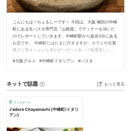
こんにちは！ちぇるしーです！ 今回は、大阪 梅田の中崎
町にある生パスタ専門店『山根屋』でディナーを頂いた
のでレポートしていきます。中崎町駅から徒歩3分にある
お店です。 中崎町にはたまに行きますが、カフェや古着
屋さん等オシャレな店がポツポツとあって毎度楽しいで
す！ こんなお店 店名 ：山根屋 エリア ：大阪、梅田、中
#
大阪グルメ
#
中崎町イタリアン
#
パスタ
崎町 ジャンル：イタリアン パスタ、ピザ ～ポイント～
創作パスタの種類が豊富！カウンターから調理する所が
見られるのも良いです！ お店の雰囲気 メニュー トルテ
ネットで話題
もっと見る
ィーヤのパリパリチーズピザ 鴨と半熟玉子の和風ソース
焦がし醤油がけ まとめ 店舗情報 お店の雰囲気 夜はライ
トアップされてい…
8
ブックマーク
J'adore Chayamachi (中崎町/イタリ
アン)