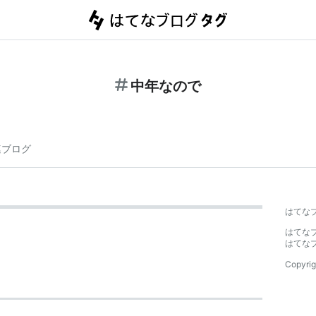
中年なので
連ブログ
はてな
はてな
はてな
Copyrig