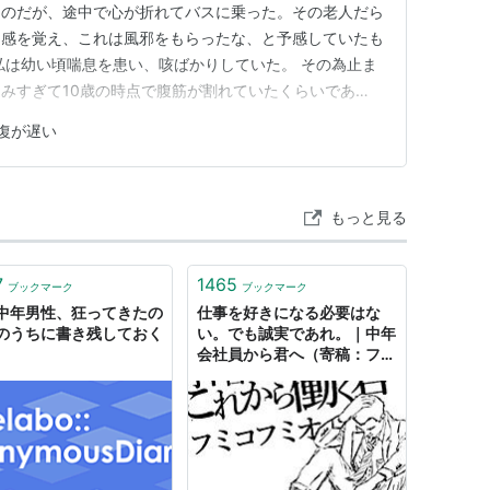
たのだが、途中で心が折れてバスに乗った。その老人だら
和感を覚え、これは風邪をもらったな、と予感していたも
私は幼い頃喘息を患い、咳ばかりしていた。 その為止ま
みすぎて10歳の時点で腹筋が割れていたくらいであ
。 水を飲めば多少マシになるが、水を飲むのさえ面倒
復が遅い
を見ると午前一時。舐めているのか。私は夜二十一時から
たい超ロングスリーパーな…
もっと見る
7
1465
ブックマーク
ブックマーク
中年男性、狂ってきたの
仕事を好きになる必要はな
のうちに書き残しておく
い。でも誠実であれ。｜中年
会社員から君へ（寄稿：フミ
コフミオ） - はたラボ ～パ
ソナキャリアの働くコト研究
所～