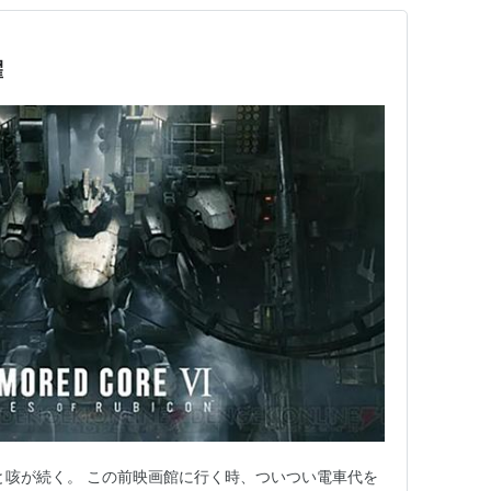
濯
と咳が続く。 この前映画館に行く時、ついつい電車代を