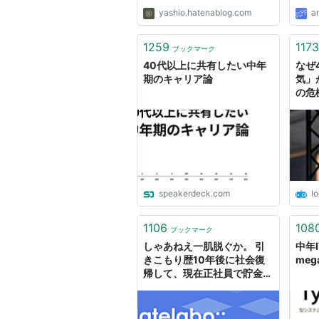
yashio.hatenablog.com
a
1259
1173
ブックマーク
40代以上に共有したい中年
なぜ
期のキャリア論
気」
の危
エン
Busi
speakerdeck.com
lo
1106
108
ブックマーク
しゃあねえ一肌脱ぐか。 引
中年
きこもり歴10年後に社会復
meg
帰して、現在正社員で貯金
700万の中年独身オッサン
だ。 俺の場合は長期の引き
こもりのせいで限界まで自信