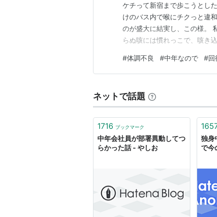
ケチって新宿まで歩こうとし
けのバス内で喉にチクっと違
のが盛大に結実し、この様。 
らぬ咳には慣れっこで、咳き込
る。しかし眠れんのは鬱陶しい
#
体調不良
#
中年なので
#
回
な時もある。渋々起きて時計
翌朝八時までノンレム睡眠きめ
ネットで話題
1716
165
ブックマーク
中年会社員が部署異動してつ
独身
らかった話 - やしお
で今