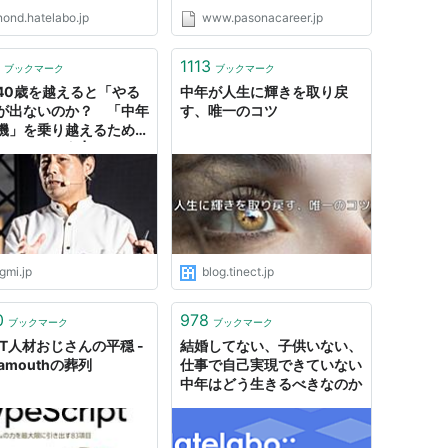
nond.hatelabo.jp
www.pasonacareer.jp
1113
ブックマーク
ブックマーク
40歳を越えると「やる
中年が人生に輝きを取り戻
が出ないのか？ 「中年
す、唯一のコツ
機」を乗り越えるための
ジンの回し方 | ログミー
ness
gmi.jp
blog.tinect.jp
0
978
ブックマーク
ブックマーク
IT人材おじさんの平穏 -
結婚してない、子供いない、
amouthの葬列
仕事で自己実現できていない
中年はどう生きるべきなのか