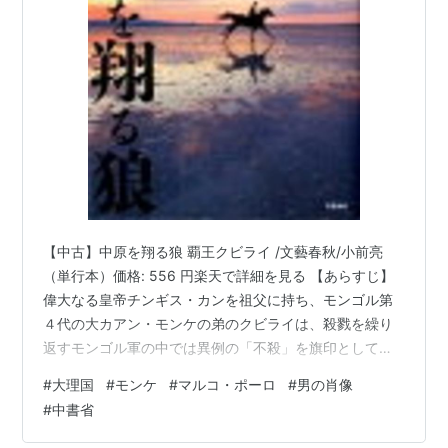
【中古】中原を翔る狼 覇王クビライ /文藝春秋/小前亮
（単行本）価格: 556 円楽天で詳細を見る 【あらすじ】
偉大なる皇帝チンギス・カンを祖父に持ち、モンゴル第
４代の大カアン・モンケの弟のクビライは、殺戮を繰り
返すモンゴル軍の中では異例の「不殺」を旗印として軍
を率いていた。更に勝利の「褒美」とも思える掠奪も禁
#
大理国
#
モンケ
#
マルコ・ポーロ
#
男の肖像
じていたため、モンゴル歴戦の勇者たちは、物足りなく
#
中書省
もあった。 大理国（チベット）を降伏させて次は南宋攻
略。しかしクビライは南宋の攻撃には慎重だった。対し