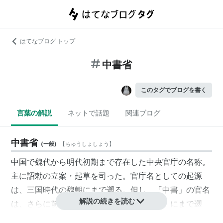
はてなブログ トップ
中書省
このタグでブログを書く
言葉の解説
ネットで話題
関連ブログ
中書省
(
一般
)
【
ちゅうしょしょう
】
中国で魏代から明代初期まで存在した中央官庁の名称。
主に詔勅の立案・起草を司った。官庁名としての起源
は、三国時代の魏朝にまで遡る。但し、「中書」の官名
解説の続きを読む
は、さらに前漢の武帝の時代の「中書謁者」にまで遡
る。この場合の中書謁者は、宦官に尚書が管掌する事を