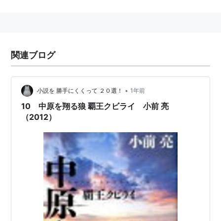
つかさどらせたものである。しかし成帝の時に中書謁者
は廃止された。漢代は尚書が上奏を皇帝にみせるかどう
かを決定する権限を握っており、皇帝が権力を強めよう
とする場合はこれに代わる秘書的な存在が必要となっ
関連ブログ
た。
•
小説を 勝手にくくって ２０選！
1年前
10 中原を翔る狼 覇王クビライ 小前 亮
（2012）