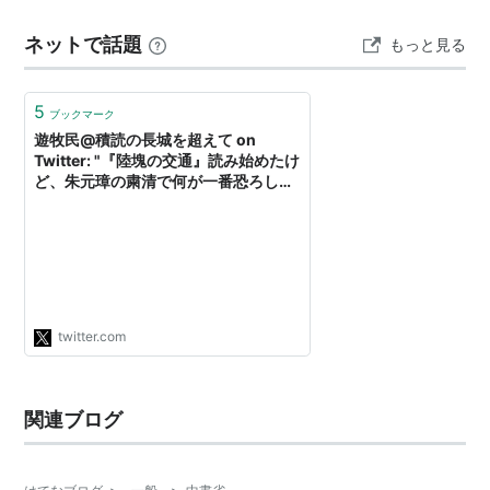
て性急に結果を求める大カアンのモンケは不満を持ち、
ネットで話題
もっと見る
チンギスの弟で英雄オッチギンの孫、タガチャルを抜擢
して南宋征服を命じが、タガチャルは…
5
ブックマーク
遊牧民@積読の長城を超えて on
Twitter: "『陸塊の交通』読み始めたけ
ど、朱元璋の粛清で何が一番恐ろしい
かって23ページの図で一目瞭然なんだ
よな 中書省（民政）・大都督府（軍
事）・御史台（監察）・行中書省（地
方行政）という皇帝と行政機構の間に
挟まって皇帝の腕になるべき機関を全
部ぶっ潰して皇帝が全部直接掌握しや
がったんだよ"
twitter.com
関連ブログ