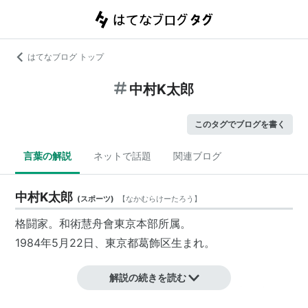
はてなブログ トップ
中村K太郎
このタグでブログを書く
言葉の解説
ネットで話題
関連ブログ
中村K太郎
(
スポーツ
)
【
なかむらけーたろう
】
格闘家。和術慧舟會東京本部所属。
1984年5月22日、東京都葛飾区生まれ。
解説の続きを読む
2004年に修斗公式戦にデビューし、2005年度修斗ミド