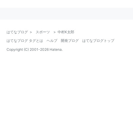
ル級の新人王に輝いた。
同年、クラスAシューターとなっている。
また、慧舟會らで作るGCM主催の大会デモリッショ
ン、D.O.Gにも継続的に参戦。
はてなブログ
>
スポーツ
>
中村K太郎
はてなブログ タグとは
ヘルプ
開発ブログ
はてなブログトップ
それらをあわせ、2006年12月にアメリカの「UFN」に
Copyright (C) 2001-
2026
Hatena.
参戦判定で敗れるまで、デビュー以来１５無敗という日
本記録を樹立した。
また、勝利の中で圧倒的にリアチョークによる一本勝ち
が多く、同技による勝利数（総合格闘技）でも日本最多
記録保持者。自ら「裸絞め十段」を自称している。
はてなダイアリー内に公式ブログを持つ。 （
http://d.hatena.ne.jp/ktarou/
）