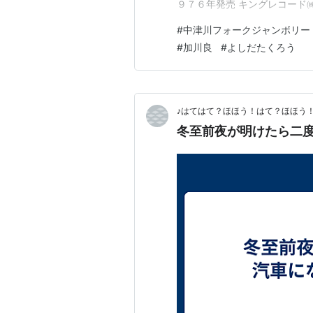
９７６年発売 キングレコード㈱
一集〈中津川花の湖・人間解放72
#
中津川フォークジャンボリー
㈱ 中津川フォークジャンボリ
#
加川良
#
よしだたくろう
♪はてはて？ほほう！はて？ほほう
冬至前夜が明けたら二