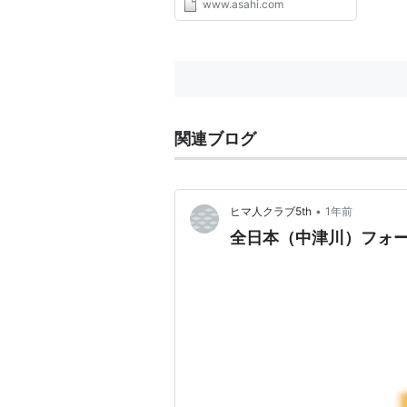
www.asahi.com
かれ、「中津川フォークジャンボ
リー」の通称で知られるフォーク
音楽の祭典が１日、当時の地元ス
タッフの手で同じ場所で３８年...
関連ブログ
•
ヒマ人クラブ5th
1年前
全日本（中津川）フォ