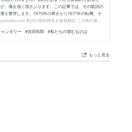
分が、魂を強く揺さぶります。この記事では、その歌詞の
を整理します。1970年の輝きから1971年の転機、そ
youtube.com 歌詞の逆転構造を徹底解説 この曲の最大
ちの望むものは」という同じフレーズで繰り返される構造
ジャンボリー
#
吉田拓郎
#
私たちの望むものは
で180度逆転する点が、聴き手に強い印象を残します。
もっと見る