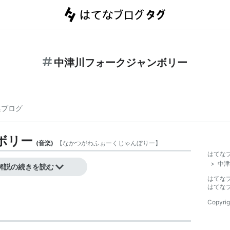
中津川フォークジャンボリー
連ブログ
ボリー
(
音楽
)
【
なかつがわふぉーくじゃんぼりー
】
はてな
>
中津
解説の続きを読む
はてな
はてな
Copyrig