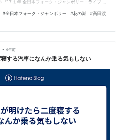
 『’７１年 全日本フォーク・ジャンボリー・ライブ 第
時間〉』 SF-1012 １９７１年発売 ビクター音楽産業
#
全日本フォーク・ジャンボリー
#
花の湖
#
高田渡
ーに敬意を表してレコードを聴く！！！2024年８月…
•
！
4年前
度寝する汽車になんか乗る気もしない