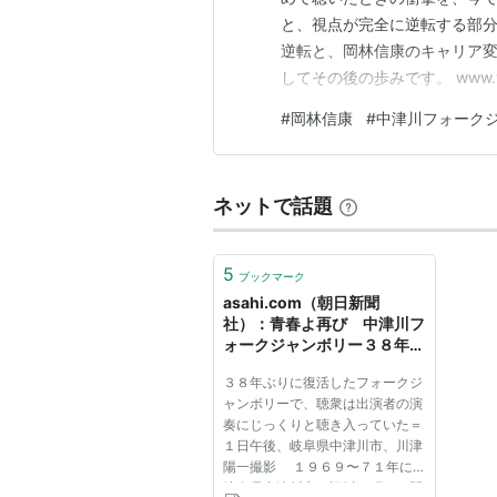
と、視点が完全に逆転する部
逆転と、岡林信康のキャリア変遷
してその後の歩みです。 www.
の魅力は、歌詞全体が「私た
#
岡林信康
#
中津川フォーク
にあります。内容が前半と後半
歌詞 私たちの望むものは 生…
ネットで話題
5
ブックマーク
asahi.com（朝日新聞
社）：青春よ再び 中津川フ
ォークジャンボリー３８年ぶ
り復活 - 社会
３８年ぶりに復活したフォークジ
ャンボリーで、聴衆は出演者の演
奏にじっくりと聴き入っていた＝
１日午後、岐阜県中津川市、川津
陽一撮影 １９６９〜７１年に
岐阜県中津川市（旧坂下町）で開