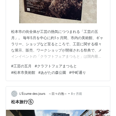
松本市の街全体が工芸の熱気につつまれる「工芸の五
月」。 毎年5月を中心に約1ヶ月間、市内の美術館、ギャ
ラリー、ショップなど至るところで、工芸に関する様々
な展示、販売、ワークショップが開催される祭典で、メ
インイベントの「クラフトフェアまつもと」は国内最大
級のクラフトフェア。 今年は4月29日から始まり、5月
#
工芸の五月
#
クラフトフェアまつもと
31日まで（クラフトフェアまつもとは5月30～31日）の
#
松本市美術館
#
あがたの森公園
#
中町通り
開催です。 1985年に始まったクラフトフェアまつもとを
きっかけに、2007年に工芸の五月として街をあげた祭典
へと発展してから節目となる20周年を迎え、例年以上の
盛り上がりを見せています。 www.shimintimes.co.jp
•
L'Écume des jours ～日々の泡～
8ヶ月前
松本旅行⑤