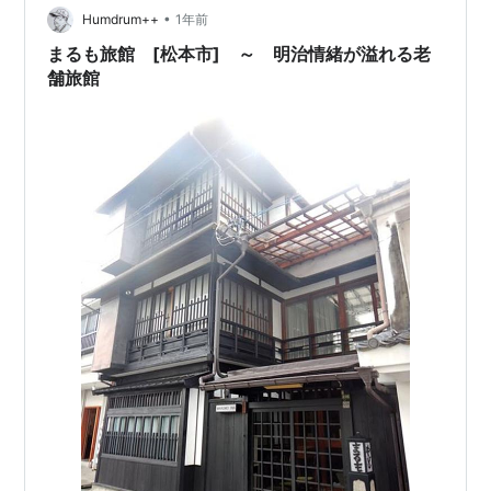
ぶとのことですが、その一部を丸山が地元に開館した
•
Humdrum++
1年前
「松本民芸館」で見ることができます。*…
まるも旅館 [松本市] ～ 明治情緒が溢れる老
舗旅館