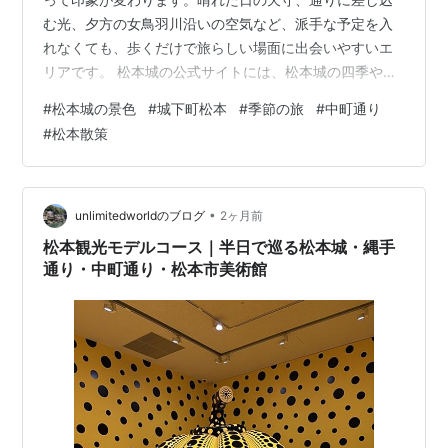
む光、夕方の女鳥羽川沿いの空気など、派手な予定を入
れなくても、歩くだけで旅らしい場面に出会いやすいエ
リアです。 松本城の公式サイトには、松本城の四季や天
守、黒門、太鼓門など、城を楽しむための情報が整理さ
#
松本城の景色
#
城下町松本
#
季節の旅
#
中町通り
れています。訪れる時期によって、城の見え方や周囲の
#
松本散策
雰囲気も変わるため、まずは松本城で季節の空気を感じ
るところから旅を始めると、全体の流れがゆったりしま
す。 松本城を眺める時間をつくる 景色を重視するひとり
旅では、松本城を急いで通り過ぎないことが大切です。
•
unlimitedworldのブログ
2ヶ月前
天守を正面から見るだけでなく、周囲を少し歩い…
松本観光モデルコース｜半日で巡る松本城・縄手
通り・中町通り・松本市美術館