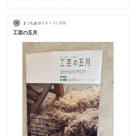
へ。さらに歴史ある土蔵造りの建物が並ぶ中町通りを巡
り、最後は草間彌生の故郷でもある松本市美術館へ向か
います。各スポットは徒歩で移動できる距離にあり、半
日ほどでも歴史とアートが調和する松本の魅力をゆった
•
まつもあガイド
3ヶ月前
り楽しめます。 松本市内半日散策モデルコース …
工芸の五月