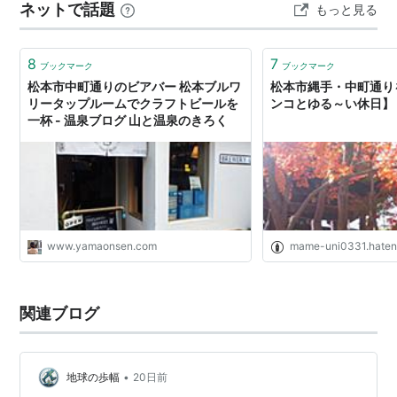
ネットで話題
もっと見る
ほどです。 📚 目次を開く／閉じる ■ 旅の始まり｜松
本・縄手通りと中町通り ■…
8
7
ブックマーク
ブックマーク
松本市中町通りのビアバー 松本ブルワ
松本市縄手・中町通り
リータップルームでクラフトビールを
ンコとゆる～い休日】 
一杯 - 温泉ブログ 山と温泉のきろく
www.yamaonsen.com
mame-uni0331.haten
関連ブログ
•
地球の歩幅
20日前