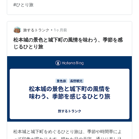
内外の見どころが紹介されています。先に松本城を見て
#
ひとり旅
おくと、そのあと歩く中町通りや縄手通りも、城下町の
続きとして楽しみやすくなります。 食べ歩き前に松本城
で旅の軸をつくる 食べ歩きメインでも、松本城を最初に
訪れると、松本らしい景色をしっかり感じられます。天
•
旅するトランク
1ヶ月前
守を眺めてから城下町へ向かうことで、ただお店…
松本城の景色と城下町の風情を味わう、季節を感
じるひとり旅
松本城と城下町をめぐるひとり旅は、季節や時間帯によ
って印象が変わります。晴れた日の天守、通りに差し込