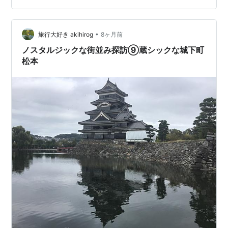
•
旅行大好き akihirog
8ヶ月前
ノスタルジックな街並み探訪⑨蔵シックな城下町
松本