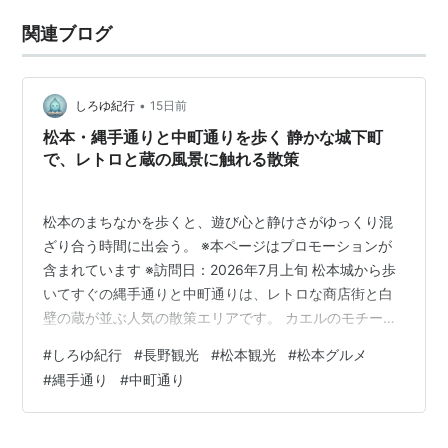
関連ブログ
•
しろゆ紀行
15日前
松本・縄手通りと中町通りを歩く 静かな城下町
で、レトロと蔵の風景に触れる散策
松本のまちなかを歩くと、遊び心と静けさがゆっくり混
ざり合う時間に出会う。 ※本ページはプロモーションが
含まれています ※訪問日：2026年7月上旬 松本城から歩
いてすぐの縄手通りと中町通りは、レトロな商店街と白
壁の蔵が並ぶ人気の散策エリアです。 カエルのモチーフ
が楽しい縄手通りと、静かなクラフト文化が息づく中町
#
しろゆ紀行
#
長野観光
#
松本観光
#
松本グルメ
通り。 松本らしい街並みを半日でゆっくり楽しめる、歩
#
縄手通り
#
中町通り
きやすい城下町の散策コースを紹介します。 松本城から
縄手通りまで徒歩約5分。 縄手通りから中町通りまでは
橋を渡ってすぐで、全体をゆっくり巡っても約1〜2時間