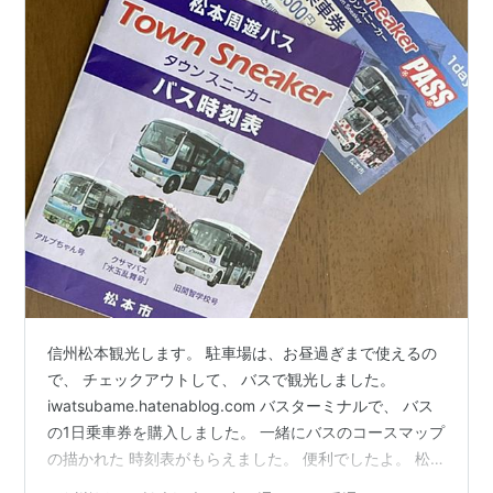
信州松本観光します。 駐車場は、お昼過ぎまで使えるの
で、 チェックアウトして、 バスで観光しました。
iwatsubame.hatenablog.com バスターミナルで、 バス
の1日乗車券を購入しました。 一緒にバスのコースマップ
の描かれた 時刻表がもらえました。 便利でしたよ。 松
本駅の”お城口” 前から、 緑コースのバスで、 蔵造りの建