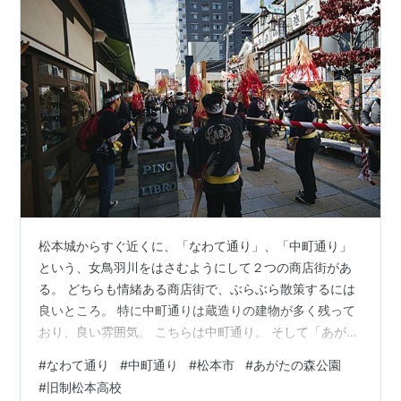
松本城からすぐ近くに、「なわて通り」、「中町通り」
という、女鳥羽川をはさむようにして２つの商店街があ
る。 どちらも情緒ある商店街で、ぶらぶら散策するには
良いところ。 特に中町通りは蔵造りの建物が多く残って
おり、良い雰囲気。 こちらは中町通り。 そして「あがた
の森公園」。 旧制松本高校の跡地である。 初めての一人
#
なわて通り
#
中町通り
#
松本市
#
あがたの森公園
旅のとき、ここを目指した。 北杜夫さんの書斎を再現し
#
旧制松本高校
た一角。 北杜夫さんの著作はほとんど全部読んでいる。