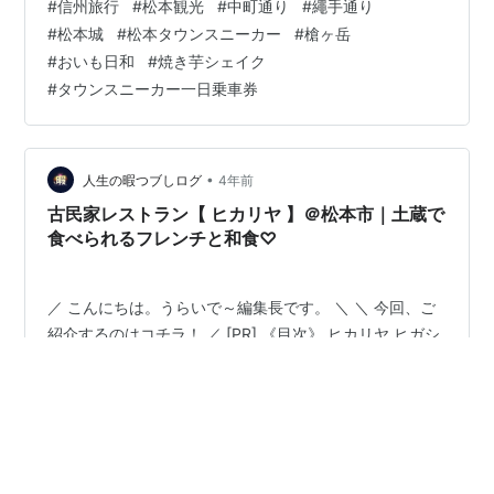
#
信州旅行
#
松本観光
#
中町通り
#
繩手通り
物が多いという 「中町通り」に向かいました。 観光客に
#
松本城
#
松本タウンスニーカー
#
槍ヶ岳
便利な 『タウンスニーカー』というバスは、 コースが東
#
おいも日和
#
焼き芋シェイク
西南北の4コースがあり、 それぞれ、緑・オレンジ・
#
タウンスニーカー一日乗車券
青・ピンク と色分けされています。 分かりやすいです。
”中町・蔵シック館”というバス停で 降りて…
•
人生の暇つブしログ
4年前
古民家レストラン【 ヒカリヤ 】＠松本市｜土蔵で
食べられるフレンチと和食♡