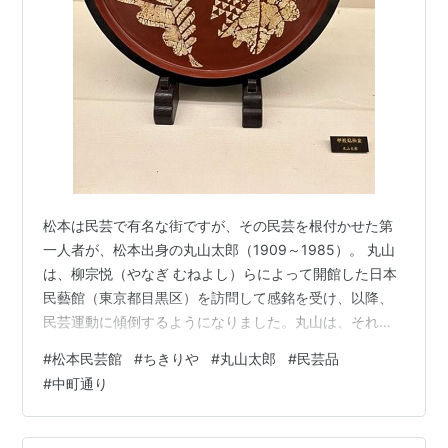
松本は民芸で有名な街ですが、その民芸を根付かせた第
一人者が、松本出身の丸山太郎（1909～1985）。 丸山
は、柳宗悦（やなぎ むねよし）らによって開館した日本
民藝館（東京都目黒区）を訪問して感銘を受け、以降、
民芸運動に傾倒するようになりました。丸山は、それま
で美術品として評価されなかった無名の職人達の手仕事
#
松本民芸館
#
ちきりや
#
丸山太郎
#
民芸品
による日用品（民衆的工芸品）に、実用性と美しさの融
#
中町通り
合した「用の美」を見い出し、国内外の民芸品を数多く
収集するとともに、自らも民芸品の制作に携わっていま
す。 丸山が生涯で収集した民芸品は6000点以上にも及