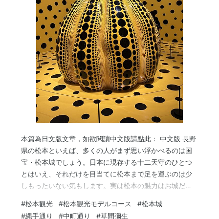
本篇為日文版文章，如欲閱讀中文版請點此： 中文版 長野
県の松本といえば、多くの人がまず思い浮かべるのは国
宝・松本城でしょう。日本に現存する十二天守のひとつ
とはいえ、それだけを目当てに松本まで足を運ぶのは少
しもったいない気もします。実は松本の魅力はお城だけ
ではありません。JR松本駅から出発し、城下町を歩きな
#
松本観光
#
松本観光モデルコース
#
松本城
がら女鳥羽川沿いを散策し、カエルで有名な縄手通り
#
縄手通り
#
中町通り
#
草間彌生