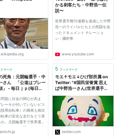
かる刺客たち・中野浩一伝
説〜
世界選手権10連覇を達成した中野
浩一のライバルたちとの死闘を追
ったドキュメント ナレーショ
ン：國村隼
.wikipedia.org
www.youtube.com
5
ックマーク
ブックマーク
の死角：元競輪選手・中
モエ↑モエ↓ひげ部所属 on
一さん 「公道はブレー
Twitter: "#国民栄誉賞 思え
須」 - 毎日ｊｐ(毎日新
ば中野浩一さん(世界選手権
10連覇)・北島康介さん(五
車問題に社会の関心が高ま
輪二冠で連覇、世界新記録何
ブレーキが付いていないピス
回も更新)・野村忠宏さん(五
競技用自転車）の摘発も相次
輪三連覇・６０キロ級では不
自転車の安全な走行をどう実
可能と言われるくらい難し
るか。元競輪選手で世界選手
い)は授与されてないね 。大
プリント１０連覇の実績を持
人の事情か？"
inichi.jp
twitter.com
野浩一さん（５６）に聞い