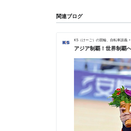
血液型 B型
出身地 福岡県
関連ブログ
趣味 ゴルフ・麻雀
サイズ 身長 172cm
体重 85kg
•
K5（けーご）の競輪、自転車談義
太股回り 65cm
アジア制覇！世界制覇
生涯成績 優勝回数666回
略歴 1975年〜1992年まで
リント10連覇達成。