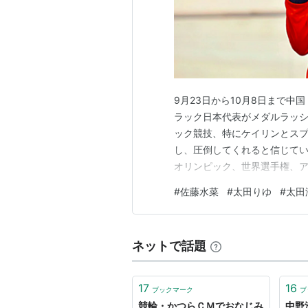
9月23日から10月8日まで中
ラック日本代表がメダルラッシ
ック競技、特にケイリンとス
し、圧倒してくれると信じてい
オリンピック、世界選手権、ア
ク日本代表メダルラッシュ 女
#
佐藤水菜
#
太田りゆ
#
太田
なりメダル獲得ならず パリオ
イリン ケイリン スプリント 
ネットで話題
17
16
ブックマーク
ブ
競輪・かつらＣＭでおなじみ
中野浩