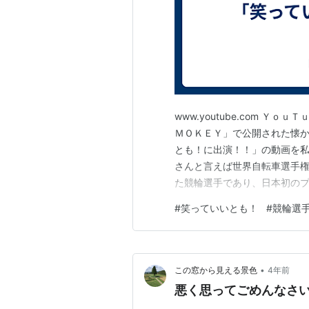
www.youtube.com 
ＭＯＫＥＹ」で公開された懐
とも！に出演！！」の動画を私
さんと言えば世界自転車選手
た競輪選手であり、日本初の
であり、「ミスター競輪」「世
#
笑っていいとも！
#
競輪選
時代の中野浩一さんは数々の
日のお昼にフジテレビで放送さ
•
この窓から見える景色
4年前
悪く思ってごめんなさ