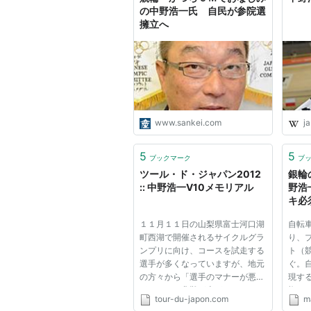
の中野浩一氏 自民が参院選
擁立へ
www.sankei.com
ja
5
5
ブックマーク
ブ
ツール・ド・ジャパン2012
銀輪
:: 中野浩一V10メモリアル
野浩
キ必
聞)
１１月１１日の山梨県富士河口湖
自転
町西湖で開催されるサイクルグラ
り、
ンプリに向け、コースを試走する
ト（
選手が多くなっていますが、地元
ぐ。
の方々から「選手のマナーが悪す
現す
ぎる」との非難が上がっていま
権ス
tour-du-japon.com
ma
す。 ３、４日の週末には、歩行
つ中