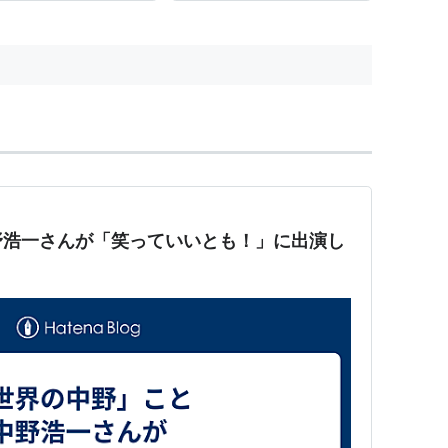
【北村和巳】 「高速で固ま
なって争う自転車競技は急に
ると追突される。そのため、
野浩一さんが「笑っていいとも！」に出演し