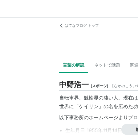
はてなブログ トップ
言葉の解説
ネットで話題
関
中野浩一
(
スポーツ
)
【
なかのこうい
自転車界、競輪界の凄い人。現在は
世界に「ケイリン」の名を広めた功
以下事務所のホームページよりプロ
生年月日 1955年11月14日(S.30