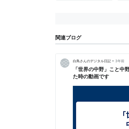
者に対し、選手が「邪魔だ！ど
た。
け！」と怒鳴ることがあり、 警
りに
察署に通報されました。また、道
止ま
路...
こ...
関連ブログ
•
白鳥さんのデジタル日記
3年前
「世界の中野」こと中
た時の動画です