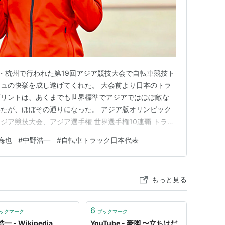
国・杭州で行われた第19回アジア競技大会で自転車競技ト
ュの快挙を成し遂げてくれた。 大会前より日本のトラ
プリントは、あくまでも世界標準でアジアではほぼ敵な
たが、ほぼその通りになった。 アジア版オリンピック
ジア競技大会、アジア選手権 世界選手権10連覇 トラッ
子はケイリンとスプリント二冠 男子ケイリンは不運も重
海也
#
中野浩一
#
自転車トラック日本代表
リンピックへの序章 ケイリンとスプリントとガールズケ
ガールズケ…
もっと見る
6
ックマーク
ブックマーク
一 - Wikipedia
YouTube - 豪脚 〜立ちはだ