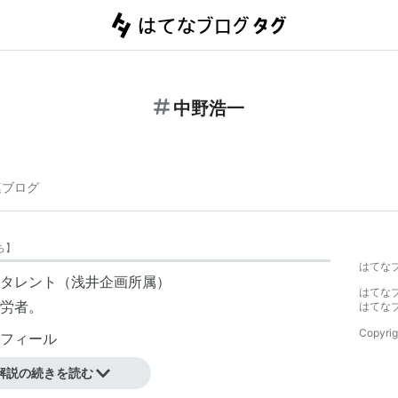
中野浩一
連ブログ
ち
】
はてな
タレント（浅井企画所属）
はてな
労者。
はてな
Copyrig
フィール
解説の続きを読む
年)