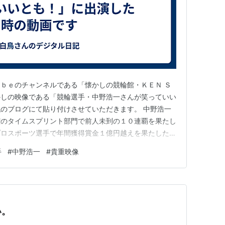
ＹｏｕＴｕｂｅのチャンネルである「懐かしの競輪館・ＫＥＮ Ｓ
かしの映像である「競輪選手・中野浩一さんが笑っていい
のブログにて貼り付けさせていただきます。 中野浩一
権のタイムスプリント部門で前人未到の１０連覇を果たし
プロスポーツ選手で年間獲得賞金１億円越えを果たした方
界の中野」という愛称を持つ競輪選手です。 競輪選手
手
#
中野浩一
#
貴重映像
記録を作った方として知られていますが、現役時代に、平
れていた「笑…
い。