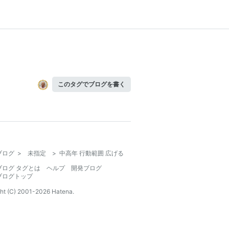
このタグでブログを書く
ブログ
>
未指定
>
中高年 行動範囲 広げる
ブログ タグとは
ヘルプ
開発ブログ
ブログトップ
ht (C) 2001-
2026
Hatena.